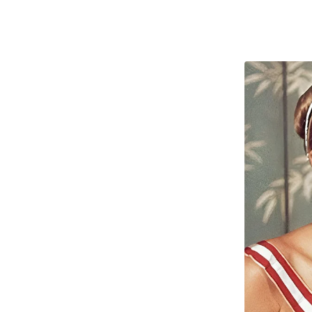
ऑडियो
इंफ़ोग्राफ़िक
राज्यों से
शहरों से
वेब स्टोरी
कार्टून
Short
Videos
iOS App
About us
Contact Editor
Advertise
Privacy Policy
Grievance
Redressal