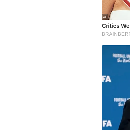
Code Of Ethics
RSS
Our Team
Expert Panel
Loksabhachunav
Android App