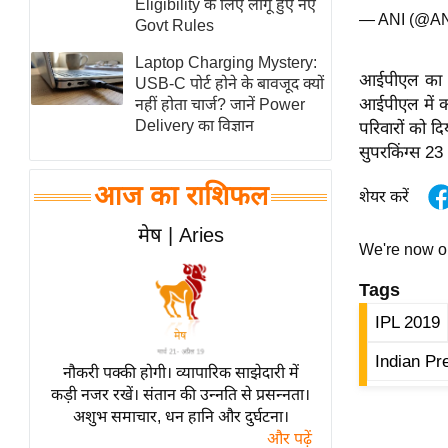
Eligibility के लिए लागू हुए नए
— ANI (@A
स्तंभ
Govt Rules
एम.
Laptop Charging Mystery:
आईपीएल का 12
आर.
USB-C पोर्ट होने के बावजूद क्यों
आईपीएल में क
नहीं होता चार्ज? जानें Power
आई.
Delivery का विज्ञान
परिवारों को द
चाय पर
सुपरकिंग्स 23
समीक्षा
आज का राशिफल
धर्म
शेयर करें
ज्योतिष
मेष | Aries
We're now 
प्रभु
महिमा/
Tags
धर्मस्थल
IPL 2019
व्रत
Indian Pr
त्योहार
नौकरी पक्की होगी। व्यापारिक साझेदारी में
कड़ी नजर रखें। संतान की उन्नति से प्रसन्नता।
राशिफल
अशुभ समाचार, धन हानि और दुर्घटना।
विशेष
और पढ़ें