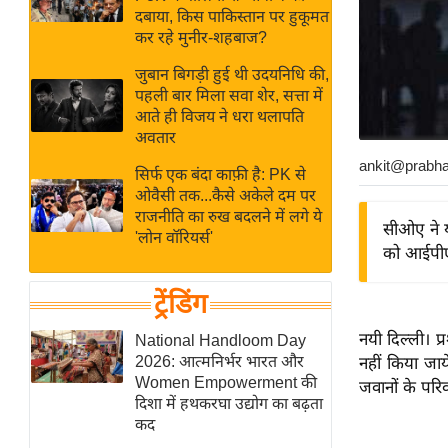
बजट
Hindi
दबाया, किस पाकिस्तान पर हुकूमत
खेल
News
कर रहे मुनीर-शहबाज?
क्रिकेट
जुबान बिगड़ी हुई थी उदयनिधि की,
Hindi
IPL
पहली बार मिला सवा शेर, सत्ता में
आते ही विजय ने धरा थलापति
Videos
2026
अवतार
क्राइम
ankit@prabh
सिर्फ एक बंदा काफ़ी है: PK से
ई-पेपर
ओवैसी तक...कैसे अकेले दम पर
मिसाल बेमिसाल
राजनीति का रुख बदलने में लगे ये
सीओए ने यह
'लोन वॉरियर्स'
शख्सियत
को आईपीएल 
यंग इंडिया
ट्रेंडिंग
साहित्य जगत
ऑटो वर्ल्ड
नयी दिल्ली। 
National Handloom Day
2026: आत्मनिर्भर भारत और
नहीं किया जा
न्यूज ब्रीफ
Women Empowerment की
जवानों के परि
मनोरंजन जगत
दिशा में हथकरघा उद्योग का बढ़ता
कद
बॉलीवुड