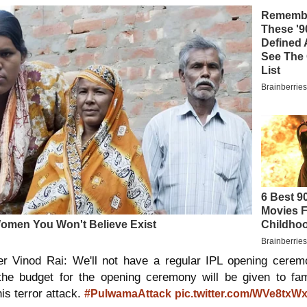
 Vinod Rai: We'll not have a regular IPL opening cerem
he budget for the opening ceremony will be given to fam
his terror attack.
#PulwamaAttack
pic.twitter.com/WVe8txW