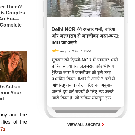
Delhi-NCR की रफ्तार थमी, बारिश
और जलभराव से जनजीवन अस्त-व्यस्त;
IMD का अलर्ट
राष्ट्रीय
Aug 07, 2026 7:36PM
शुक्रवार को दिल्ली-NCR में लगातार भारी
बारिश से व्यापक जलभराव और भीषण
ट्रैफिक जाम ने जनजीवन को बुरी तरह
प्रभावित किया। IMD ने अगले 2 घंटों में
आंधी-तूफान व और बारिश का अनुमान
जताते हुए कई राज्यों के लिए 'रेड अलर्ट'
जारी किया है, जो सक्रिय मॉनसून ट्रफ़ और
चक्रवाती हवाओं के घेरे का परिणाम है,
जिससे यातायात बाधित होने के साथ-साथ
ony and the
सफदरजंग अस्पताल में भी जलभराव की
ilies of the
स्थिति बनी।
VIEW ALL SHORTS
x7z