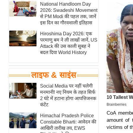
हॉलीवुड
National Handloom Day
2026: Swadeshi Movement
फिल्म समीक्षा
से PM Modi की पहल तक, जानें
Breaking
इस दिन का गौरवशाली इतिहास
News
Hiroshima Day 2026: एक
लाइफस्टाइल
परमाणु बम ने ली लाखों जानें, US
Attack की उस काली सुबह ने
टेक्नॉलॉजी
बदल दिया World History
ब्यूटी/फैशन
घरेलू नुस्खे
लाइफ & साइंस
पर्यटन स्थल
फिटनेस मंत्रा
Social Media पर नहीं चलेगी
मनमानी! नए नियम के तहत सिर्फ
रिलेशनशिप
2 घंटे में हटाना होगा आपत्तिजनक
राजनीति
कंटेंट
CoA member
विश्लेषण
Himachal Pradesh Police
amount of t
समसामयिक
Constable Bharti: आवेदन की
victims of t
आखिरी तारीख तय, EWS
मातृभूमि