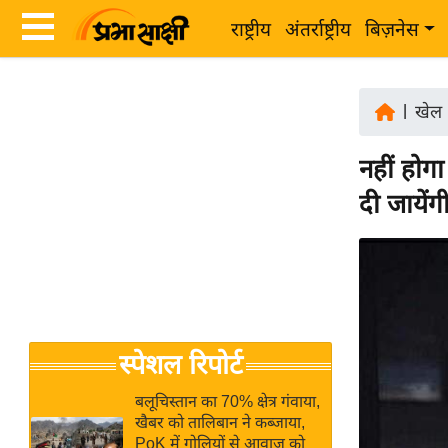
राष्ट्रीय
अंतर्राष्ट्रीय
बिज़नेस
Latest
ता
News
|
खेल
ज़ा
in
ख
नहीं होग
Hindi
ब
दी जायें
र
Hindi
राष्ट्रीय
News
अंतर्राष्ट्रीय
Live
बिज़नेस
उद्योग
Breaking
स्पेशल रिपोर्ट
जगत
News in
विशेषज्ञ
Hindi
बलूचिस्तान का 70% क्षेत्र गंवाया,
राय
खैबर को तालिबान ने कब्जाया,
PoK में गोलियों से आवाज को