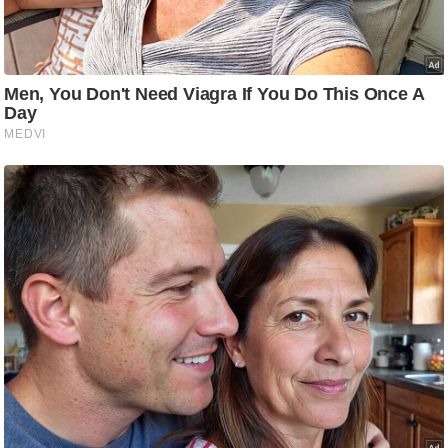
ड
हॉ
ली
वु
ड
फि
ल्म
स
मी
क्षा
B
r
e
a
k
i
n