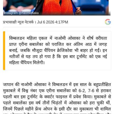
य
बि
Instagram @naomiosaka
ज़
प्रभासाक्षी न्यूज नेटवर्क
। Jul 6 2026 4:17PM
ने
स
विम्बलडन महिला एकल में नाओमी ओसाका ने शीर्ष वरीयता
उ
प्राप्त एरीना सबालेंका को पराजित कर अंतिम आठ में जगह
द्यो
बनाई, जबकि मौजूदा चैंपियन क्रेजिकोवा भी बाहर हो गईं। इन
ग
नतीजों से यह तय हो गया है कि इस बार टूर्नामेंट को एक नई
ज
महिला चैंपियन मिलेगी।
ग
त
वि
जापान की नाओमी ओसाका ने विम्बलडन में इस साल के बहुप्रतीक्षित
शे
मुकाबले में विश्व नंबर एक एरीना सबालेंका को 6-2, 7-6 से हराकर
ष
पहली बार इस टूर्नामेंट के क्वार्टर फाइनल में प्रवेश किया। मुकाबले से
ज्ञ
पहले सबालेंका इस वर्ष तीनों भिड़ंतों में ओसाका को हरा चुकी थीं,
रा
जिनमें पिछले महीने फ्रेंच ओपन के इसी दौर का मुकाबला भी शामिल