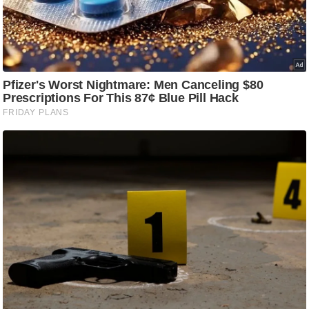
आ
र
.
आ
ई
.
चा
य
प
र
स
मी
क्षा
ध
र्म
ज्यो