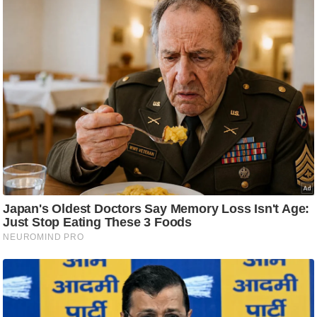
/
फै
श
न
घ
रे
लू
नु
स्खे
प
र्य
ट
न
स्थ
ल
फि