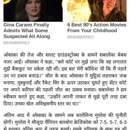
इ
म
ई
-
पे
प
र
ओसाका की तेज और सपाट ग्राउंडस्ट्रोक्स के सामने सबालेंका बेबस
नजर आईं। ओसाका ने कहा, ‘‘क्ले कोर्ट पर मुझे लगा कि वह लगातार
मि
मुझे बैकफुट पर धकेल रही थीं। इस बार मेरी कोशिश थी कि मैं पहले
सा
उन पर दबाव बनाऊं।’’ जीत के बाद ओसाका ने मुट्ठियां लहराकर जश्न
ल
मनाया, मुस्कुराईं और रैकेट सिर के ऊपर उठाकर घूमते हुए सेंटर कोर्ट
पर अपने करियर की पहली जीत का उत्सव मनाया। सबालेंका ने हार
बे
स्वीकार करते हुए कहा, ‘‘उन्होंने अपनी ताकत से मुझे पूरी तरह दबा
मि
दिया। उनका खेल अविश्वसनीय स्तर का था।’’
सा
अंतिम आठ में ओसाका के सामने अब कारोलिना मुचोवा की चुनौती
ल
होगी। मुचोवा ने मौजूदा चैंपियन बारबोरा क्रेजिकोवा को 7-5, 5-7, 6-3
श
से हराकर अंतिम आठ में जगह बनाई। इसके परिणाम के साथ यह भी