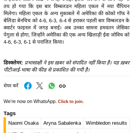
ख्सि
तय हो गया कि इस बार विम्बलडन महिला एकल में नया चैंपियन
य
मिलेगा। महिला एकल के अन्य मुकाबले में अमेरिका की कोको गॉफ ने
त
बेलिंडा बेनचिच को 4-6, 6-3, 6-4 से हराकर पहली बार विम्बलडन के
यं
क्वार्टर फाइनल में जगह बनाई। अब उनका सामना हमवतन जेसिका
ग
पेगुला से होगा, जिन्होंने अमेरिका की एक अन्य खिलाड़ी ईवा जोविच को
4-6, 6-3, 6-1 से पराजित किया।
इं
डि
या
डिस्क्लेमर:
प्रभासाक्षी ने इस ख़बर को संपादित नहीं किया है। यह ख़बर
सा
पीटीआई-भाषा की फीड से प्रकाशित की गयी है।
हि
त्य
शेयर करें
ज
ग
We're now on WhatsApp.
Click to join.
त
Tags
ऑ
टो
Naomi Osaka
Aryna Sabalenka
Wimbledon results
व