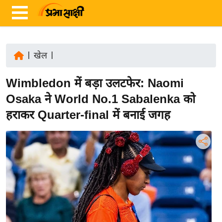
|
खेल
|
ता
Wimbledon में बड़ा उलटफेर: Naomi
ज़ा
ख
Osaka ने World No.1 Sabalenka को
ब
हराकर Quarter-final में बनाई जगह
र
रा
ष्ट्री
य
अं
त
र्रा
ष्ट्री