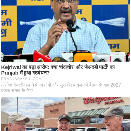
ट
ने
स
मं
त्रा
रि
ले
श
न
शि
प
रा
ज
नी
ति
वि
श्ले