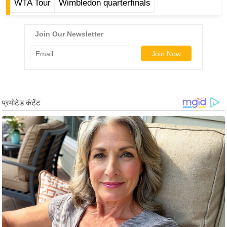
WTA Tour
Wimbledon quarterfinals
र्ल्ड
न्यू
ज
ब्री
फ
म
नो
रं
ज
न
ज
ग
त
बॉ
ली
वु