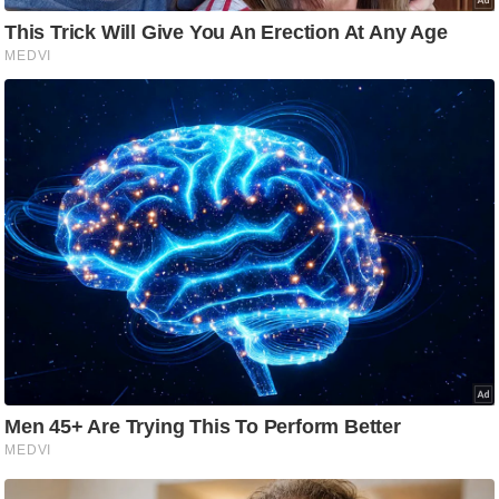
g
N
e
w
s
ला
इ
फ
स्टा
इ
ल
टे
क्नॉ
लॉ
जी
ब्यू
टी