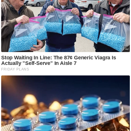
ष
ण
स
म
सा
म
यि
क
मा
तृ
भू
मि
स्तं
भ
ए
म
.