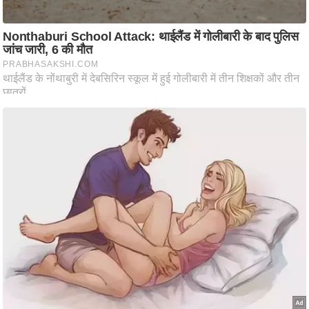
ति
ष
प्र
भु
म
हि
मा
/
ध
र्म
स्थ
ल
व्र
त
त्यो
हा
र