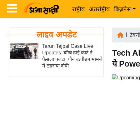
राष्ट्रीय
अंतर्राष्ट्रीय
बिज़नेस
Latest
ता
लाइव अपडेट
News
|
टेक्
ज़ा
in
Tarun Tejpal Case Live
ख
Tech Ale
Updates: बॉम्बे हाई कोर्ट ने
Hindi
ब
फैसला पलटा, यौन उत्पीड़न मामले
ये Pow
र
में ठहराया दोषी
Hindi
राष्ट्रीय
News
अंतर्राष्ट्रीय
Live
बिज़नेस
उद्योग
Breaking
जगत
News in
विशेषज्ञ
Hindi
राय