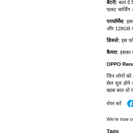
बैटरी:
बता दे
ऑडियो
फास्ट चार्जिंग
इंफ़ोग्राफ़िक
परफॉर्मेंस:
इसम
राज्यों से
और 128GB स्ट
शहरों से
डिस्प्ले:
इस फो
वेब स्टोरी
कार्टून
कैमरा:
इसका 
Short
OPPO Reno 1
Videos
जिन लोगों को
iOS App
सेल शुरु हो
About us
खास बात तो यह
Contact Editor
शेयर करें
Advertise
Privacy Policy
We're now 
Grievance
Tags
Redressal