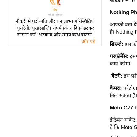
साइड फ्रेम 
विश्लेषण
ट्रेंडिंग
Nothing Phon
नौकरी में पदोन्नति और धन लाभ। परिस्थितियां
आपको बता दें
Q
सुधरेगी, सुख प्राप्ति। संघर्ष प्रधान दिन- डटकर
है। Nothing 
सामना करें। भटकाव और समय व्यर्थ बीतेगा।
u
और पढ़ें
i
डिस्प्ले:
इस फो
c
परफॉर्मेंस:
इसम
k
कार्य करेगा।
L
i
बैटरी:
इस फोन
n
k
कैमरा:
फोटोग्
s
मिल सकता है।
विधानसभा
Moto G77 Po
चुनाव
इंडियन मार्के
फोटो
है कि Moto G
वीडियो