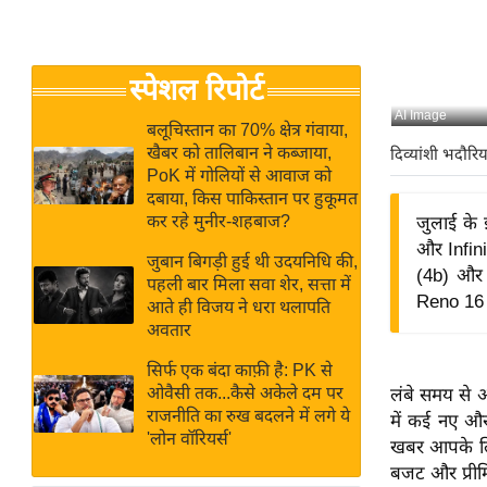
बजट
Hindi
खेल
News
क्रिकेट
स्पेशल रिपोर्ट
Hindi
IPL
AI Image
Videos
2026
बलूचिस्तान का 70% क्षेत्र गंवाया,
खैबर को तालिबान ने कब्जाया,
दिव्यांशी भदौरिय
क्राइम
PoK में गोलियों से आवाज को
ई-पेपर
दबाया, किस पाकिस्तान पर हुकूमत
कर रहे मुनीर-शहबाज?
जुलाई के 
मिसाल बेमिसाल
और Infini
जुबान बिगड़ी हुई थी उदयनिधि की,
शख्सियत
(4b) और 
पहली बार मिला सवा शेर, सत्ता में
यंग इंडिया
Reno 16 
आते ही विजय ने धरा थलापति
अवतार
साहित्य जगत
ऑटो वर्ल्ड
सिर्फ एक बंदा काफ़ी है: PK से
ओवैसी तक...कैसे अकेले दम पर
लंबे समय से आ
न्यूज ब्रीफ
राजनीति का रुख बदलने में लगे ये
में कई नए और 
मनोरंजन जगत
'लोन वॉरियर्स'
खबर आपके लिए 
बॉलीवुड
बजट और प्रीमि