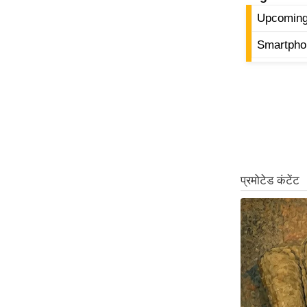
Upcoming
Code Of Ethics
RSS
Smartpho
Our Team
Expert Panel
Loksabhachunav
Android App