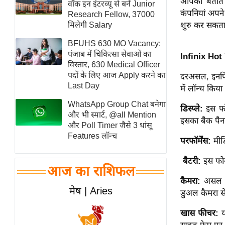
आपको बताते
वॉक इन इंटरव्यू से बनें Junior
स्तंभ
कंपनियां अपन
Research Fellow, 37000
मिलेगी Salary
शुरु कर सकता 
एम.
आर.
BFUHS 630 MO Vacancy:
आई.
पंजाब में चिकित्सा सेवाओं का
Infinix Hot 
विस्तार, 630 Medical Officer
चाय पर
पदों के लिए आज Apply करने का
दरअसल, इनफिन
समीक्षा
Last Day
में लॉन्च किया
धर्म
WhatsApp Group Chat बनेगा
डिस्प्ले:
इस फो
ज्योतिष
और भी स्मार्ट, @all Mention
इसका बैक पैन
और Poll Timer जैसे 3 धांसू
प्रभु
Features लॉन्च
परफॉर्मेंस:
मीड
महिमा/
धर्मस्थल
बैटरी:
इस फोन
आज का राशिफल
व्रत
कैमरा:
असल मे
त्योहार
मेष | Aries
डुअल कैमरा स
राशिफल
खास फीचर:
य
विशेष