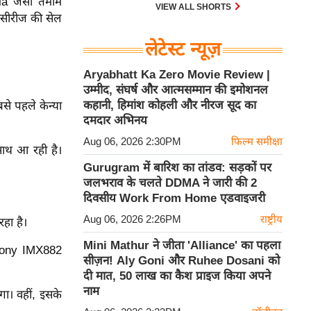
a जैसी तमाम
देश में यौन अपराधों के खिलाफ कानूनी
VIEW ALL SHORTS
 सीरीज की सेल
लड़ाई में एक महत्वपूर्ण मोड़ ला दिया है।
लेटेस्ट न्यूज़
Aryabhatt Ka Zero Movie Review |
उम्मीद, संघर्ष और आत्मसम्मान की इमोशनल
कहानी, हिमांश कोहली और नीरज सूद का
े पहले केन्या
दमदार अभिनय
Aug 06, 2026 2:30PM
फिल्म समीक्षा
साथ आ रही है।
Gurugram में बारिश का तांडव: सड़कों पर
जलभराव के चलते DDMA ने जारी की 2
दिवसीय Work From Home एडवाइजरी
Aug 06, 2026 2:26PM
राष्ट्रीय
हा है।
Mini Mathur ने जीता 'Alliance' का पहला
 Sony IMX882
सीज़न! Aly Goni और Ruhee Dosani को
दी मात, 50 लाख का कैश प्राइज किया अपने
नाम
ा। वहीं, इसके