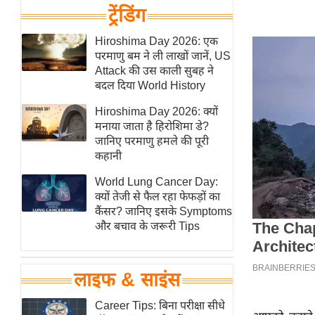
हॉलीवुड
ट्रेंडिंग
फिल्म समीक्षा
Hiroshima Day 2026: एक
Breaking
परमाणु बम ने ली लाखों जानें, US
News
Attack की उस काली सुबह ने
बदल दिया World History
लाइफस्टाइल
Hiroshima Day 2026: क्यों
टेक्नॉलॉजी
मनाया जाता है हिरोशिमा डे?
ब्यूटी/फैशन
जानिए परमाणु हमले की पूरी
कहानी
घरेलू नुस्खे
पर्यटन स्थल
World Lung Cancer Day:
क्यों तेजी से फैल रहा फेफड़ों का
फिटनेस मंत्रा
कैंसर? जानिए इसके Symptoms
रिलेशनशिप
और बचाव के जरूरी Tips
राजनीति
विश्लेषण
लाइफ & साइंस
समसामयिक
Career Tips: बिना परीक्षा सीधे
मातृभूमि