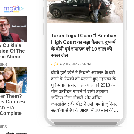
Tarun Tejpal Case में Bombay
High Court का बड़ा फैसला, दुष्कर्म
के दोषी पूर्व संपादक को 10 साल की
सख्त जेल
राष्ट्रीय
Aug 06, 2026 2:56PM
बॉम्बे हाई कोर्ट ने निचली अदालत के बरी
करने के फैसले को पलटते हुए तहलका के
पूर्व संपादक तरुण तेजपाल को 2013 के
यौन उत्पीड़न मामले में दोषी ठहराया।
जस्टिस नीला गोखले और अमित
जमसांडेकर की पीठ ने उन्हें अपनी जूनियर
सहयोगी से रेप के आरोप में 10 साल की
कड़ी जेल की सज़ा सुनाई, जिससे
कार्यस्थल पर महिलाओं की सुरक्षा का मुद्दा
फिर से चर्चा में आ गया है। इस फैसले ने