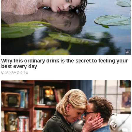
ष
ण
स
म
सा
म
यि
क
मा
तृ
भू
मि
स्तं
भ
ए
म
.