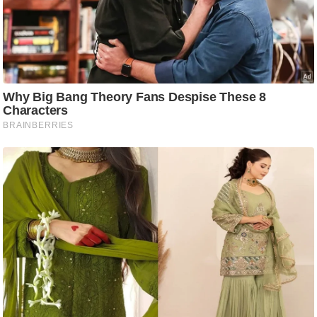
आ
र
.
आ
ई
.
चा
य
प
र
स
मी
क्षा
ध
र्म
ज्यो