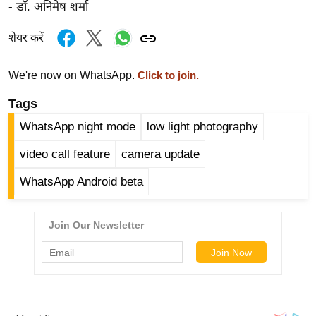
g
- डॉ. अनिमेष शर्मा
N
शेयर करें
e
w
We're now on WhatsApp.
Click to join.
s
ला
Tags
इ
WhatsApp night mode
low light photography
फ
video call feature
camera update
स्टा
इ
WhatsApp Android beta
ल
टे
क्नॉ
लॉ
जी
ब्यू
टी