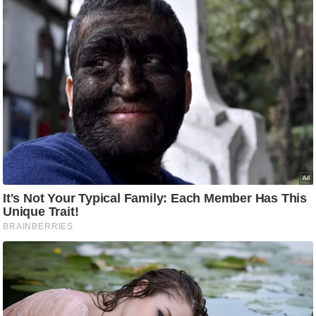
ट
ने
स
मं
त्रा
रि
ले
श
न
शि
प
रा
ज
नी
ति
वि
श्ले