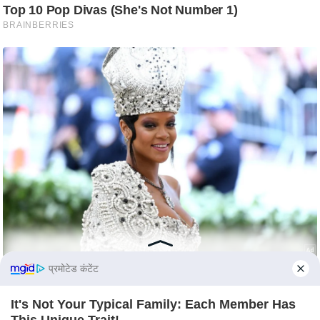
s
a
l
C
o
d
e
O
f
E
t
h
i
c
s
प्रमोटेड कंटेंट
R
It's Not Your Typical Family: Each Member Has
S