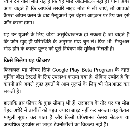
ध्यान देने वाली बात यह है कि यह मोड ऑटोमैटिक नहीं है। यानी अगर
र्ल्ड
आप चाहते हैं कि आपकी तस्वीरें नाइट मोड में ली जाएं, तो आपको
न्यू
कैमरा ओपन करने के बाद मैन्युअली इस चंद्रमा आइकन पर टैप कर इसे
ज
ऑन करना होगा।
ब्री
यह उन यूजर्स के लिए थोड़ा असुविधाजनक हो सकता है जो चाहते हैं
फ
कि फोन खुद ही परिस्थिति के अनुसार मोड चुन ले। फिर भी, मैन्युअल
म
मोड होने के कारण यूजर को पूरी नियंत्रण की सुविधा मिलती है।
नो
किसे मिलेगा यह फीचर?
रं
ज
फिलहाल यह फीचर सिर्फ Google Play Beta Program के तहत
चुनिंदा बीटा टेस्टर्स के लिए उपलब्ध कराया गया है। लेकिन उम्मीद है कि
न
कंपनी इसे अगले कुछ हफ्तों में आम यूजर्स के लिए भी रोलआउट कर
ज
सकती है।
ग
त
हालांकि इस फीचर के कुछ सीमाएं भी हैं। उदाहरण के तौर पर यह मोड
बॉ
बेहद अंधेरे में तस्वीरों को बहुत ज्यादा ब्राइट नहीं कर सकता। यह केवल
ली
मामूली सुधार कर पाता है और किसी प्रोफेशनल कैमरा सेटअप या
अत्यधिक एडवांस लो-लाइट टेक्नोलॉजी का विकल्प नहीं है।
वु