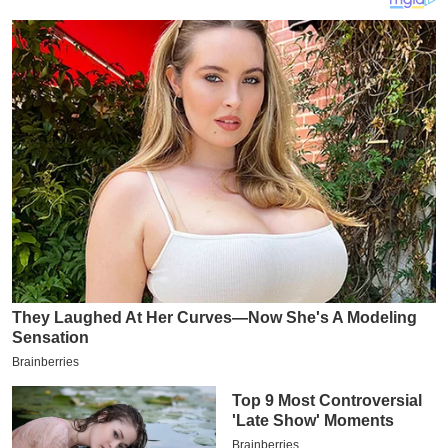
य
ब
ज
ट
खे
ल
क्रि
के
ट
I
P
L
2
0
2
6
क्रा