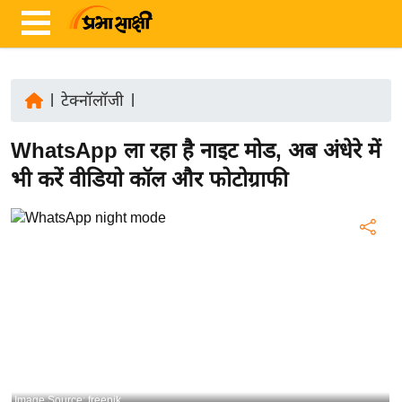
|
टेक्नॉलॉजी
|
ता
WhatsApp ला रहा है नाइट मोड, अब अंधेरे में
ज़ा
ख
भी करें वीडियो कॉल और फोटोग्राफी
ब
र
रा
ष्ट्री
य
अं
त
र्रा
ष्ट्री
Image Source: freepik