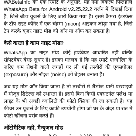
WABetaInfo की एक रिपोर्ट के अनुसार, यह नया विकल्प फिलहाल
ख्सि
WhatsApp Beta for Android v2.25.22.2 वर्जन में दिखाई दिया
य
है, जिसे बीटा यूजर्स के लिए जारी किया गया है। इसमें कैमरा इंटरफेस
त
के टॉप राइट कॉर्नर में एक चंद्रमा (moon) आइकन जोड़ा गया है, जिसे
यं
टैप करके यूजर नाइट मोड को ऑन या ऑफ कर सकता है।
ग
कैसे करता है काम नाइट मोड?
इं
डि
WhatsApp का नाइट मोड कोई हार्डवेयर आधारित नहीं बल्कि
या
सॉफ्टवेयर बेस्ड सुधार है। इसका मतलब है कि यह स्मार्ट एल्गोरिद्म के
जरिए कम रोशनी वाली जगहों पर ली गई तस्वीरों की एक्सपोजर
सा
(exposure) और नॉइज (noise) को बेहतर बनाता है।
हि
त्य
जब यह मोड ऑन किया जाता है तो तस्वीरों में शैडोज यानी परछाइयों
ज
में मौजूद डिटेल्स को उभारता है। इससे बिना किसी एक्सटर्नल फ्लैश या
ग
लाइट के भी अच्छी क्वालिटी की फोटो क्लिक की जा सकती है। यह
त
फीचर उन यूजर्स के लिए काफी उपयोगी होगा जो घर के अंदर या रात में
फोटो खींचना पसंद करते हैं।
ऑ
टो
ऑटोमैटिक नहीं, मैन्युअल मोड
व