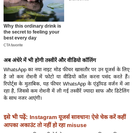
इ
म
ई
-
पे
प
र
अब अंधेरे में भी होगी तस्वीरें और वीडियो कॉलिंग
मि
WhatsApp का नया नाइट मोड फीचर खासतौर पर उन यूजर्स के लिए
सा
है जो कम रोशनी में फोटो या वीडियो कॉल करना पसंद करते हैं।
ल
रिपोर्ट्स के मुताबिक, यह फीचर WhatsApp के एंड्रॉयड वर्जन में आ
रहा है, जिससे कम रोशनी में ली गई तस्वीरें ज्यादा साफ और डिटेलिंग
बे
के साथ नजर आएंगी।
मि
सा
इसे भी पढ़ें:
Instagram यूजर्स सावधान! ऐसे चेक करें कहीं
ल
आपका अकाउंट तो नहीं हो रहा misuse
श