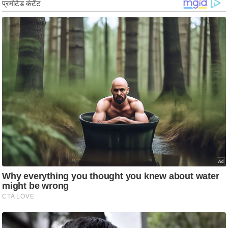
/
फै
श
न
घ
रे
लू
नु
स्खे
प
र्य
ट
न
स्थ
ल
फि