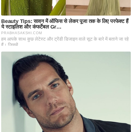
ति
ष
प्र
भु
म
हि
मा
/
ध
र्म
स्थ
ल
व्र
त
त्यो
हा
र