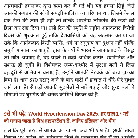
ख्सि
आत्मघाती हमलावर द्वारा हत्या कर दी गई थी। यह हमला लिट्टे जैसे
य
आतंकी संगठन की सोची-समझी साजिश का परिणाम था, जिसने केवल
त
एक नेता की जान ही नहीं ली बल्कि भारतीय लोकतंत्र की जड़ों को
यं
हिला कर रख दिया था। उसी दिन की स्मृति में राष्ट्रीय आतंकवाद विरोधी
दिवस की शुरुआत हुई ताकि देशवासियों को यह अहसास कराया जा
ग
सके कि आतंकवाद किसी व्यक्ति, धर्म या समुदाय का दुश्मन नहीं बल्कि
इं
समूची मानवता का शत्रु है। हाल के वर्षों में भारत ने आतंकवाद के विरुद्ध
डि
जो नीति अपनाई है, वह पहले से कहीं अधिक कठोर, रणनीतिक और
या
सशक्त हो चुकी है। विशेषकर जम्मू-कश्मीर में सुरक्षा बलों ने जिस
सा
बहादुरी से अभियान चलाए हैं, उन्होंने आतंकी नेटवर्क को बड़ा झटका
हि
दिया है। धारा 370 हटाए जाने के बाद घाटी में हालात में धीरे-धीरे सुधार
त्य
आने लगा है। सैकड़ों आतंकी मुठभेड़ों में मारे गए हैं और सुरक्षाबलों ने
ज
सीमाओं पर घुसपैठ की अनेक कोशिशें विफल की हैं।
ग
त
इसे भी पढ़ें:
World Hypertension Day 2025: हर साल 17 मई
ऑ
को मनाया जाता है विश्व हाइपरटेंशन डे, जानिए इतिहास और थीम
टो
हालांकि पूरी तरह से आतंक का खात्मा अब भी शेष है। इसकी ताजा
व
मिसाल 22 अप्रैल को अनंतनाग जिले के पहलगाम क्षेत्र में हुए आतंकी