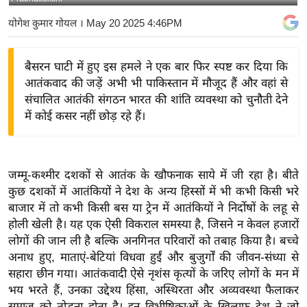
य
योगेश कुमार गोयल
। May 20 2025 4:46PM
बि
ज़
बैसरन घाटी में हुए इस हमले ने एक बार फिर स्पष्ट कर दिया कि
ने
आतंकवाद की जड़ें अभी भी पाकिस्तान में मौजूद हैं और वहां से
स
संचालित आतंकी संगठन भारत की शांति व्यवस्था को चुनौती देने
उ
में कोई कसर नहीं छोड़ रहे हैं।
द्यो
ग
ज
जम्मू-कश्मीर दशकों से आतंक के खौफनाक साये में जी रहा है। बीते
ग
कुछ दशकों में आतंकियों ने देश के अन्य हिस्सों में भी कभी किसी भरे
त
बाजार में तो कभी किसी बस या ट्रेन में आतंकियों ने निर्दोषों के लहू से
वि
होली खेली है। यह एक ऐसी विकराल समस्या है, जिसने न केवल हजारों
शे
लोगों की जान ली है बल्कि अनगिनत परिवारों को तबाह किया है। बच्चे
ष
अनाथ हुए, माताएं-बेटियां विधवा हुईं और बुजुर्गों की जीवन-संध्या से
सहारा छीन गया। आतंकवादी ऐसे नृशंस कृत्यों के जरिए लोगों के मन में
ज्ञ
भय भरते हैं, उनका उद्देश्य हिंसा, अस्थिरता और अव्यवस्था फैलाकर
रा
समाज को तोड़ना होता है। इन विभीषिकाओं के खिलाफ देश ने जो