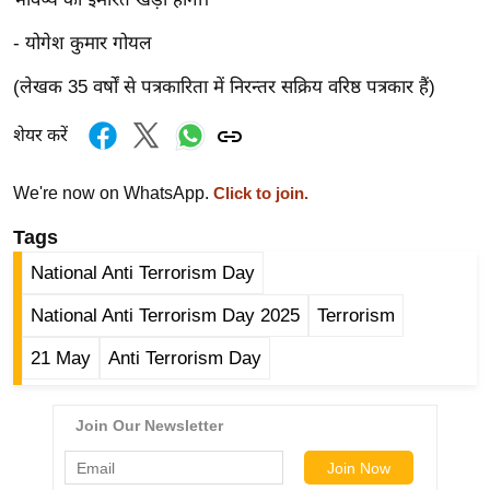
/
- योगेश कुमार गोयल
फै
श
(लेखक 35 वर्षों से पत्रकारिता में निरन्तर सक्रिय वरिष्ठ पत्रकार हैं)
न
शेयर करें
घ
रे
We're now on WhatsApp.
लू
Click to join.
नु
Tags
स्खे
National Anti Terrorism Day
प
र्य
National Anti Terrorism Day 2025
Terrorism
ट
21 May
Anti Terrorism Day
न
स्थ
ल
फि