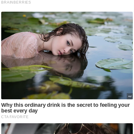
ष
ण
स
म
सा
म
यि
क
मा
तृ
भू
मि
स्तं
भ
ए
म
.