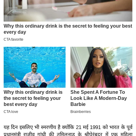
इ
म
ई
-
पे
प
र
मि
सा
ल
बे
मि
सा
ल
यह दिन इसलिए भी स्मरणीय है क्योंकि 21 मई 1991 को भारत के पूर्व
श
प्रधानमंत्री राजीव गांधी की तमिलनाडु के श्रीपेरंबदूर में एक महिला