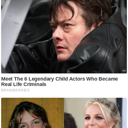
आ
र
.
आ
ई
.
चा
य
प
र
स
मी
क्षा
ध
र्म
ज्यो