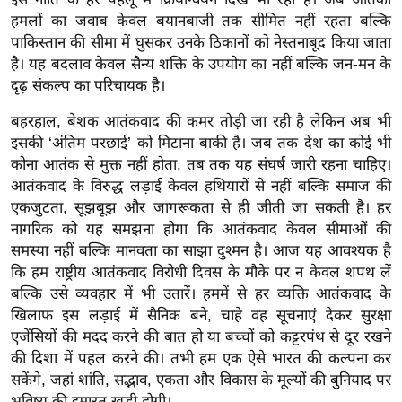
g
हमलों का जवाब केवल बयानबाजी तक सीमित नहीं रहता बल्कि
N
पाकिस्तान की सीमा में घुसकर उनके ठिकानों को नेस्तनाबूद किया जाता
e
है। यह बदलाव केवल सैन्य शक्ति के उपयोग का नहीं बल्कि जन-मन के
w
दृढ़ संकल्प का परिचायक है।
s
बहरहाल, बेशक आतंकवाद की कमर तोड़ी जा रही है लेकिन अब भी
ला
इसकी ‘अंतिम परछाई’ को मिटाना बाकी है। जब तक देश का कोई भी
इ
कोना आतंक से मुक्त नहीं होता, तब तक यह संघर्ष जारी रहना चाहिए।
फ
आतंकवाद के विरुद्ध लड़ाई केवल हथियारों से नहीं बल्कि समाज की
स्टा
एकजुटता, सूझबूझ और जागरूकता से ही जीती जा सकती है। हर
इ
नागरिक को यह समझना होगा कि आतंकवाद केवल सीमाओं की
ल
समस्या नहीं बल्कि मानवता का साझा दुश्मन है। आज यह आवश्यक है
कि हम राष्ट्रीय आतंकवाद विरोधी दिवस के मौके पर न केवल शपथ लें
टे
बल्कि उसे व्यवहार में भी उतारें। हममें से हर व्यक्ति आतंकवाद के
क्नॉ
खिलाफ इस लड़ाई में सैनिक बने, चाहे वह सूचनाएं देकर सुरक्षा
लॉ
एजेंसियों की मदद करने की बात हो या बच्चों को कट्टरपंथ से दूर रखने
जी
की दिशा में पहल करने की। तभी हम एक ऐसे भारत की कल्पना कर
ब्यू
सकेंगे, जहां शांति, सद्भाव, एकता और विकास के मूल्यों की बुनियाद पर
टी
भविष्य की इमारत खड़ी होगी।