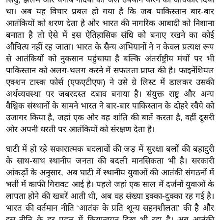
ड
था। अब यह विचार प्रबल हो गया है कि जब पाकिस्तान बार-बार
हॉ
आतंकियों को शरण देता है और भारत की नागरिक आबादी को निशाना
ली
बनाता है तो ऐसे में इस ऐतिहासिक संधि को बनाए रखने का कोई
वु
औचित्य नहीं रह जाता। भारत के सैन्य अभियानों ने न केवल प्रत्यक्ष रूप
ड
से आतंकियों को नुकसान पहुंचाया है बल्कि अंतर्राष्ट्रीय मंचों पर भी
फि
पाकिस्तान को अलग-थलग करने में सफलता प्राप्त की है। फाइनेंशियल
ल्म
एक्शन टास्क फोर्स (एफएटीएफ) ने उसे ग्रे लिस्ट में डालकर उसकी
स
अर्थव्यवस्था पर जबरदस्त दबाव बनाया है। संयुक्त राष्ट्र और अन्य
वैश्विक संस्थानों के सामने भारत ने बार-बार पाकिस्तान के दोहरे रवैये को
मी
उजागर किया है, जहां एक ओर वह शांति की बातें करता है, वहीं दूसरी
क्षा
ओर अपनी धरती पर आतंकियों को संरक्षण देता है।
B
r
घाटी में हो रहे सकारात्मक बदलावों की जड़ में सुरक्षा बलों की बहादुरी
e
के साथ-साथ स्थानीय जनता की बदली मानसिकता भी है। सरकारी
आंकड़ों के अनुसार, अब घाटी में स्थानीय युवाओं की आतंकी संगठनों में
a
भर्ती में काफी गिरावट आई है। पहले जहां एक साल में दर्जनों युवाओं के
k
लापता होने की खबरें आती थी, अब वह संख्या इक्का-दुक्का रह गई है।
i
भारत की वर्तमान नीति ‘आतंक के प्रति शून्य सहनशीलता’ की है और
n
इस नीति के हर पहलू में क्रियान्वयन दिख भी रहा है। अब आतंकी