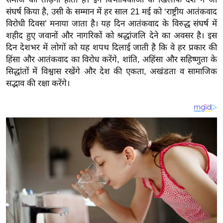
य
संघर्ष किया है, उसी के सम्मान में हर साल 21 मई को ‘राष्ट्रीय आतंकवाद
ब
विरोधी दिवस’ मनाया जाता है। यह दिन आतंकवाद के विरुद्ध संघर्ष में
ज
शहीद हुए जवानों और नागरिकों को श्रद्धांजलि देने का अवसर है। इस
ट
दिन देशभर में लोगों को यह शपथ दिलाई जाती है कि वे हर प्रकार की
खे
हिंसा और आतंकवाद का विरोध करेंगे, शांति, अहिंसा और सहिष्णुता के
सिद्धांतों में विश्वास रखेंगे और देश की एकता, अखंडता व सामाजिक
ल
सद्भाव की रक्षा करेंगे।
क्रि
के
ट
I
P
L
2
0
2
6
क्रा