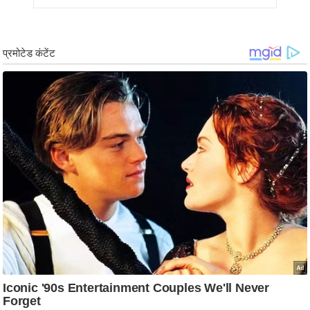
ट
ने
स
मं
त्रा
रि
ले
श
न
शि
प
रा
ज
नी
ति
वि
श्ले