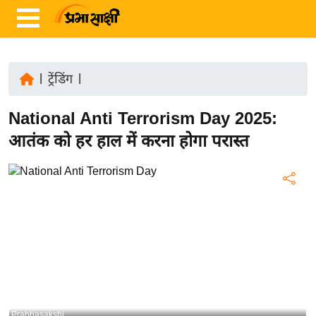
|
ट्रेंडिंग
|
ता
National Anti Terrorism Day 2025:
ज़ा
ख
आतंक को हर हाल में करना होगा परास्त
ब
र
रा
ष्ट्री
य
अं
त
र्रा
ष्ट्री
Prabhasakshi