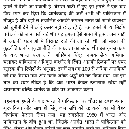
र्ल्ड
हमले में देखी जा सकती है। बैसरन घाटी में हुए इस हमले ने एक बार
न्यू
फिर स्पष्ट कर दिया कि आतंकवाद की जड़ें अभी भी पाकिस्तान में
मौजूद हैं और वहां से संचालित आतंकी संगठन भारत की शांति व्यवस्था
ज
को चुनौती देने में कोई कसर नहीं छोड़ रहे हैं। इस हमले में 26 निर्दोष
ब्री
पर्यटकों की जान चली गई थी। यह हमला ऐसे समय में हुआ, जब घाटी
फ
में आतंकी घटनाओं में गिरावट दर्ज की जा रही थी, जो भारत की
म
कूटनीतिक और सुरक्षा नीति की सफलता का संकेत थी। इस नृशंस कृत्य
नो
के बाद भारत सरकार ने ‘ऑपरेशन सिंदूर’ नामक सैन्य अभियान
रं
चलाकर पाकिस्तान अधिकृत कश्मीर में स्थित आतंकी ठिकानों पर एयर
ज
स्ट्राइक की। रिपोर्टों के अनुसार, इसमें लगभग 100 से अधिक आतंकियों
न
को मार गिराया गया और उनके अनेक अड्डों को नष्ट किया गया। यह इस
ज
बात का स्पष्ट संकेत है कि अब भारत केवल रक्षात्मक रवैया नहीं
अपनाएगा बल्कि आतंक के स्रोत पर आक्रमण करेगा।
ग
त
पहलगाम हमले के बाद भारत ने पाकिस्तान पर चौतरफा दबाव बनाना
बॉ
शुरू किया और साथ ही सिंधु जल संधि को रद्द करने का भी बेहद
ली
निर्णायक फैसला लिया गया। यह समझौता 1960 में भारत और
वु
पाकिस्तान के बीच हुआ था, जिसके अंतर्गत भारत ने पाकिस्तान को
सिंधु, झेलम और चेनाब नदियों का जल उपयोग करने का अधिकार दिया