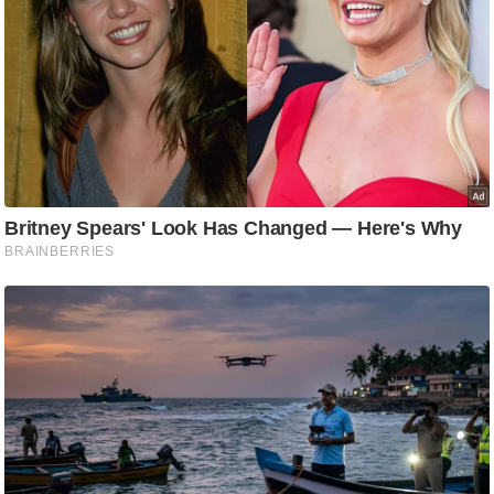
ति
ष
प्र
भु
म
हि
मा
/
ध
र्म
स्थ
ल
व्र
त
त्यो
हा
र