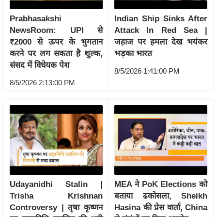
ट
ने
Prabhasakshi
Indian Ship Sinks After
स
NewsRoom: UPI से
Attack In Red Sea |
मं
₹2000 से ऊपर के भुगतान
जहाज पर हमला देख भयंकर
त्रा
करने पर लग सकता है शुल्क,
भड़का भारत
संसद में विधेयक पेश
रि
8/5/2026 1:41:00 PM
ले
8/5/2026 2:13:00 PM
श
न
शि
प
रा
ज
नी
ति
Udayanidhi Stalin |
MEA ने PoK Elections को
Trisha Krishnan
बताया ढकोसला, Sheikh
वि
Controversy | तृषा कृष्णन
Hasina की प्रेस वार्ता, China
श्ले