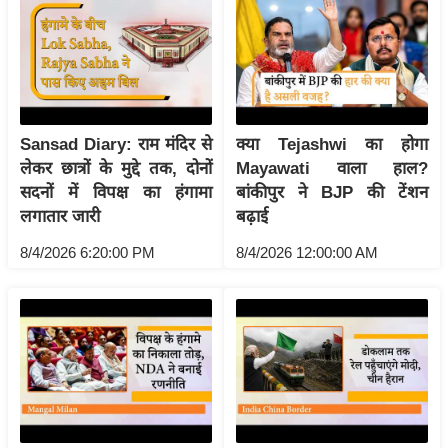
आ
र
.
आ
ई
Sansad Diary: राम मंदिर से
क्या Tejashwi का होगा
.
लेकर छात्रों के मुद्दे तक, दोनों
Mayawati वाला हाल?
चा
सदनों में विपक्ष का हंगामा
बांकीपुर ने BJP की टेंशन
य
लगातार जारी
बढ़ाई
प
8/4/2026 6:20:00 PM
8/4/2026 12:00:00 AM
र
स
मी
क्षा
ध
र्म
ज्यो