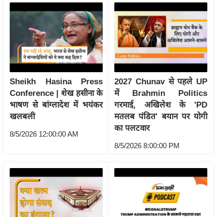
र्ल्ड
न्यू
ज
ब्री
फ
म
Sheikh Hasina Press
2027 Chunav से पहले UP
नो
Conference | शेख हसीना के
में Brahmin Politics
रं
भाषण से बांग्लादेश में भयंकर
गरमाई, अखिलेश के 'PD
ज
खलबली
मतलब पंडित' बयान पर योगी
न
का पलटवार
8/5/2026 12:00:00 AM
ज
8/5/2026 8:00:00 PM
ग
त
बॉ
ली
वु