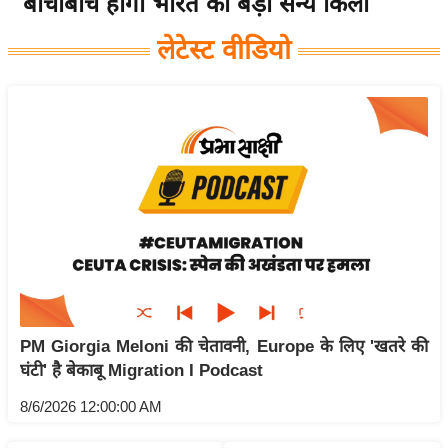
बीचोंबीच होगा भारत का बड़ा सैन्य किला
य
लेटेस्ट वीडियो
बि
ज़
ने
स
उ
द्यो
ग
ज
ग
त
वि
PM Giorgia Meloni की चेतावनी, Europe के लिए 'खतरे की
शे
घंटी' है बेकाबू Migration I Podcast
ष
ज्ञ
8/6/2026 12:00:00 AM
रा