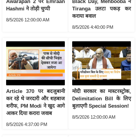
Awarapan 2 पर Emraan
Black Day, Mehbooba ने
g
Hashmi ने तोड़ी चुप्पी
Tiranga उलटा पकड़ कर
N
कराया बवाल
e
8/5/2026 12:00:00 AM
w
8/5/2026 4:40:00 PM
s
ला
इ
फ
स्टा
इ
ल
Article 370 पर बदजुबानी
मोदी सरकार का मास्टरस्ट्रोक,
टे
कर रहे थे जरदारी और शहबाज
Delimitation Bill के लिए
क्नॉ
शरीफ, PM Modi ने खुद आगे
बुलाएगी Special Session!
लॉ
आकर दिया करारा जवाब
जी
8/5/2026 12:00:00 AM
8/5/2026 4:37:00 PM
ब्यू
टी