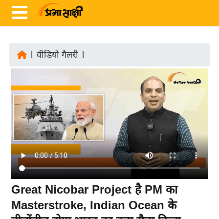
|
वीडियो गैलरी
|
ता
ज़ा
ख
ब
र
रा
ष्ट्री
य
अं
Great Nicobar Project है PM का
त
Masterstroke, Indian Ocean के
र्रा
ष्ट्री