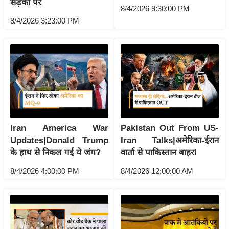
सड़कों पर
रा
8/4/2026 9:30:00 PM
8/4/2026 3:23:00 PM
शि
फ
ल
वि
शे
ष
वि
श्ले
Iran America War
Pakistan Out From US-
ष
Updates|Donald Trump
Iran Talks|अमेरिका-ईरान
ण
के हाथ से निकल गई ये जंग?
वार्ता से पाकिस्तान बाहर!
ट्रें
8/4/2026 4:00:00 PM
8/4/2026 12:00:00 AM
डिं
ग
Q
u