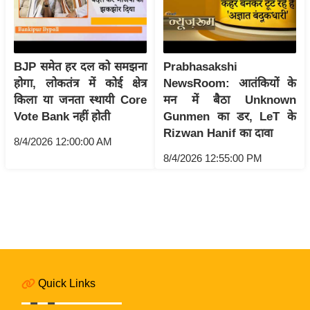
i
c
k
L
BJP समेत हर दल को समझना
Prabhasakshi
i
होगा, लोकतंत्र में कोई क्षेत्र
NewsRoom: आतंकियों के
n
किला या जनता स्थायी Core
मन में बैठा Unknown
k
Vote Bank नहीं होती
Gunmen का डर, LeT के
s
Rizwan Hanif का दावा
8/4/2026 12:00:00 AM
वि
8/4/2026 12:55:00 PM
धा
न
स
भा
चु
ना
व
Quick Links
फो