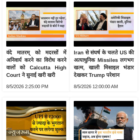
/
फै
श
न
घ
रे
वंदे मातरम् को मदरसों में
Iran से संघर्ष के चलते US की
लू
अनिवार्य करने का विरोध करने
अत्याधुनिक Missiles लगभग
नु
वालों को Calcutta High
खत्म, खाली मिसाइल भंडार
स्खे
Court ने सुनाई खरी खरी
देखकर Trump परेशान
प
8/5/2026 2:25:00 PM
8/5/2026 12:00:00 AM
र्य
ट
न
स्थ
ल
फि