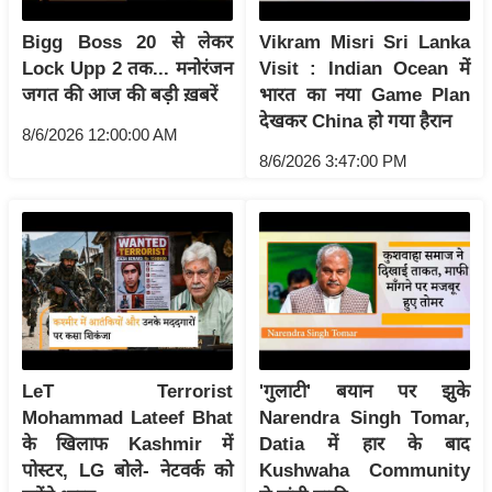
इ
Bigg Boss 20 से लेकर
Vikram Misri Sri Lanka
म
Lock Upp 2 तक... मनोरंजन
Visit : Indian Ocean में
ई
जगत की आज की बड़ी ख़बरें
भारत का नया Game Plan
-
देखकर China हो गया हैरान
8/6/2026 12:00:00 AM
पे
8/6/2026 3:47:00 PM
प
र
मि
सा
ल
बे
मि
LeT Terrorist
'गुलाटी' बयान पर झुके
सा
Mohammad Lateef Bhat
Narendra Singh Tomar,
ल
के खिलाफ Kashmir में
Datia में हार के बाद
पोस्टर, LG बोले- नेटवर्क को
Kushwaha Community
श