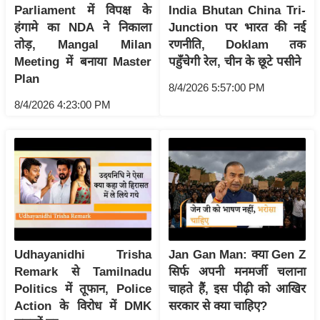
ति
Parliament में विपक्ष के
India Bhutan China Tri-
ष
हंगामे का NDA ने निकाला
Junction पर भारत की नई
तोड़, Mangal Milan
रणनीति, Doklam तक
प्र
Meeting में बनाया Master
पहुँचेगी रेल, चीन के छूटे पसीने
भु
Plan
म
8/4/2026 5:57:00 PM
हि
8/4/2026 4:23:00 PM
मा
/
ध
र्म
स्थ
ल
व्र
त
Udhayanidhi Trisha
Jan Gan Man: क्या Gen Z
Remark से Tamilnadu
सिर्फ अपनी मनमर्जी चलाना
त्यो
Politics में तूफान, Police
चाहते हैं, इस पीढ़ी को आखिर
हा
Action के विरोध में DMK
सरकार से क्या चाहिए?
र