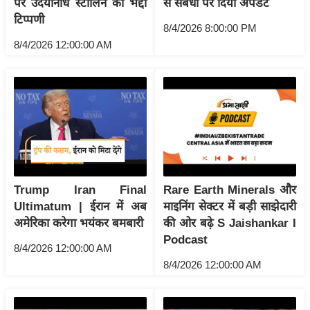
पर उदयनिधि स्टालिन की भद्दी
से संबंधों पर दिया अपडेट
ष
टिप्पणी
ण
8/4/2026 8:00:00 PM
8/4/2026 12:00:00 AM
स
म
सा
म
यि
क
मा
तृ
Trump Iran Final
Rare Earth Minerals और
भू
Ultimatum | ईरान में अब
माइनिंग सेक्टर में बड़ी साझेदारी
मि
अमेरिका करेगा भयंकर बमबारी
की ओर बढ़े S Jaishankar I
स्तं
Podcast
8/4/2026 12:00:00 AM
भ
8/4/2026 12:00:00 AM
ए
म
.