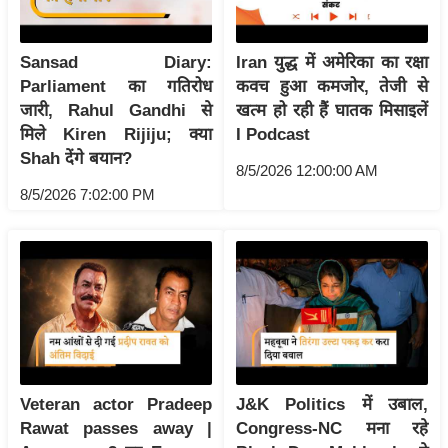
ड
हॉ
ली
Sansad Diary:
Iran युद्ध में अमेरिका का रक्षा
वु
Parliament का गतिरोध
कवच हुआ कमजोर, तेजी से
ड
जारी, Rahul Gandhi से
खत्म हो रही हैं घातक मिसाइलें
मिले Kiren Rijiju; क्या
I Podcast
फि
Shah देंगे बयान?
ल्म
8/5/2026 12:00:00 AM
स
8/5/2026 7:02:00 PM
मी
क्षा
B
r
e
a
k
Veteran actor Pradeep
J&K Politics में उबाल,
i
Rawat passes away |
Congress-NC मना रहे
n