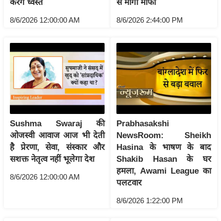
करेंगे ध्वस्त
से मांगी माफी
ख्सि
य
8/6/2026 12:00:00 AM
8/6/2026 2:44:00 PM
त
यं
ग
इं
डि
या
सा
Sushma Swaraj की
Prabhasakshi
हि
ओजस्वी आवाज आज भी देती
NewsRoom: Sheikh
त्य
है प्रेरणा, सेवा, संस्कार और
Hasina के भाषण के बाद
ज
सशक्त नेतृत्व नहीं भूलेगा देश
Shakib Hasan के घर
ग
हमला, Awami League का
त
8/6/2026 12:00:00 AM
पलटवार
ऑ
8/6/2026 1:22:00 PM
टो
व