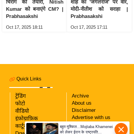
ड
चिराग की तैयारी, Nitish
शाह का 'जंगलराज' पर वार,
हॉ
Kumar को बनाएंगे CM? |
मोदी-नीतीश को सराहा |
Prabhasakshi
Prabhasakshi
ली
वु
Oct 17, 2025 18:11
Oct 17, 2025 17:11
ड
फि
ल्म
स
मी
क्षा
Quick Links
B
r
ट्रेंडिंग
Archive
e
About us
फोटो
a
Disclaimer
वीडियो
k
Advertise with us
इंफ़ोग्राफ़िक
i
Privacy Policy
कार्टून
बहुत मुश्किल...Mojtaba Khamenei
n
RSS
को लेकर ईरान के राष्ट्रपति
Download App