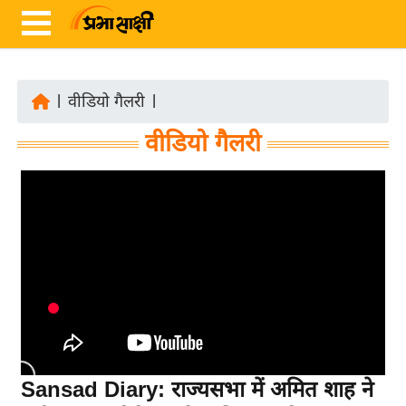
|
वीडियो गैलरी
|
ता
वीडियो गैलरी
ज़ा
ख
ब
र
रा
ष्ट्री
य
अं
त
र्रा
Sansad Diary: राज्यसभा में अमित शाह ने
ष्ट्री