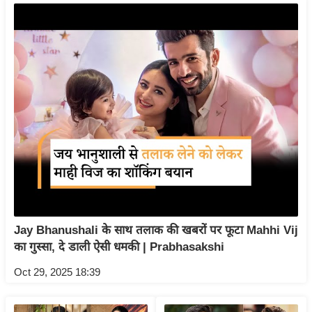
इ
म
ई
-
पे
प
र
मि
सा
ल
बे
Jay Bhanushali के साथ तलाक की खबरों पर फूटा Mahhi Vij
मि
का गुस्सा, दे डाली ऐसी धमकी | Prabhasakshi
सा
Oct 29, 2025 18:39
ल
श