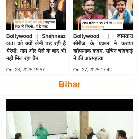
ख्सि
य
त
यं
ग
Bollywood | Shehnaaz
Bollywood | जामतारा
Gill को क्यों लेनी पड़ रही है
सीरीज के एक्टर ने उठाया
इं
थेरेपी! नाम और पैसे के बाद भी
खौफनाक कदम, सचिन चांदवाड़े
डि
नहीं मिल रहा चैन
ने की आत्महत्या
या
सा
Oct 28, 2025 19:57
Oct 27, 2025 17:42
हि
Bihar
त्य
ज
ग
त
ऑ
टो
व