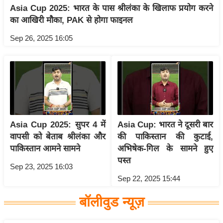
य
Asia Cup 2025: भारत के पास श्रीलंका के खिलाफ प्रयोग करने
ब
का आखिरी मौका, PAK से होगा फाइनल
ज
Sep 26, 2025 16:05
ट
खे
ल
क्रि
के
ट
Asia Cup 2025: सुपर 4 में
Asia Cup: भारत ने दूसरी बार
I
वापसी को बेताब श्रीलंका और
की पाकिस्तान की कुटाई,
P
पाकिस्तान आमने सामने
अभिषेक-गिल के सामने हुए
L
पस्त
Sep 23, 2025 16:03
2
Sep 22, 2025 15:44
0
2
बॉलीवुड न्यूज़
6
क्रा