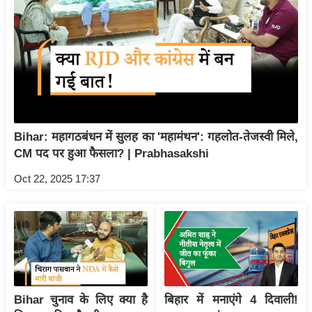
र्ल्ड
न्यू
ज
ब्री
फ
म
नो
Bihar: महागठबंधन में सुलह का 'महामंथन': गहलोत-तेजस्वी मिले,
रं
CM पद पर हुआ फैसला? | Prabhasakshi
ज
Oct 22, 2025 17:37
न
ज
ग
त
बॉ
ली
वु
Bihar चुनाव के लिए क्या है
बिहार में मनाएंगे 4 दिवाली!