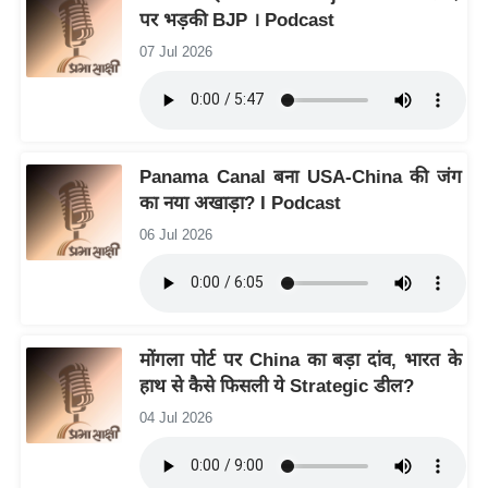
ति
पर भड़की BJP । Podcast
ष
07 Jul 2026
प्र
भु
म
हि
Panama Canal बना USA-China की जंग
मा
का नया अखाड़ा? I Podcast
/
06 Jul 2026
ध
र्म
स्थ
ल
व्र
मोंगला पोर्ट पर China का बड़ा दांव, भारत के
हाथ से कैसे फिसली ये Strategic डील?
त
त्यो
04 Jul 2026
हा
र