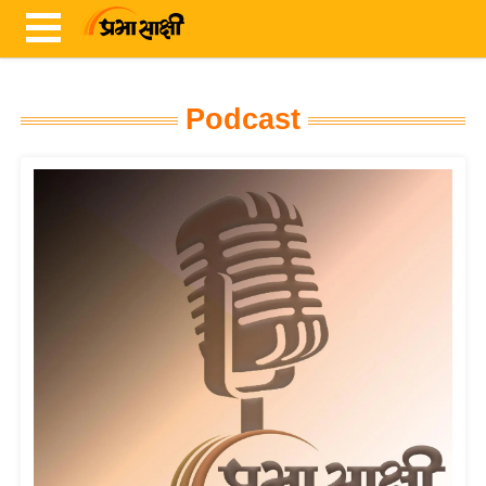
Podcast
ता
ज़ा
ख
ब
र
रा
ष्ट्री
य
अं
त
र्रा
ष्ट्री