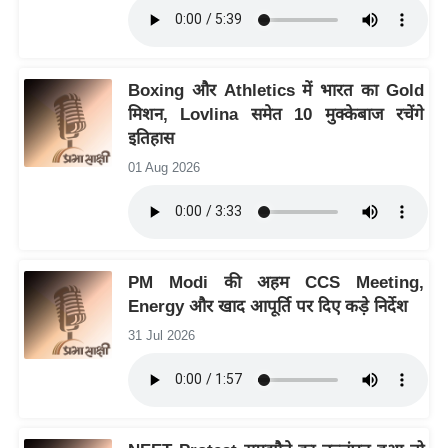
इ
म
ई
Boxing और Athletics में भारत का Gold
-
मिशन, Lovlina समेत 10 मुक्केबाज रचेंगे
पे
इतिहास
प
01 Aug 2026
र
मि
सा
ल
PM Modi की अहम CCS Meeting,
Energy और खाद आपूर्ति पर दिए कड़े निर्देश
बे
31 Jul 2026
मि
सा
ल
श