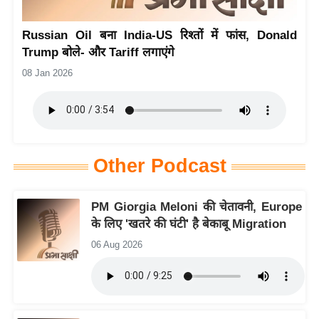
य
Russian Oil बना India-US रिश्तों में फांस, Donald
बि
Trump बोले- और Tariff लगाएंगे
ज़
08 Jan 2026
ने
स
उ
द्यो
ग
Other Podcast
ज
ग
PM Giorgia Meloni की चेतावनी, Europe
त
के लिए 'खतरे की घंटी' है बेकाबू Migration
वि
06 Aug 2026
शे
ष
ज्ञ
रा