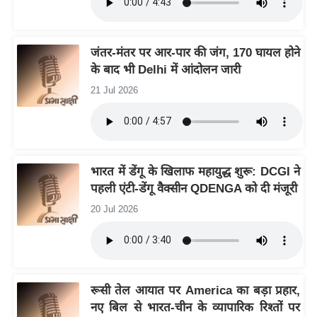
g
N
e
जंतर-मंतर पर आर-पार की जंग, 170 घायल होने
w
के बाद भी Delhi में आंदोलन जारी
s
21 Jul 2026
ला
इ
फ
स्टा
भारत में डेंगू के खिलाफ महायुद्ध शुरू: DCGI ने
इ
पहली एंटी-डेंगू वैक्सीन QDENGA को दी मंजूरी
ल
20 Jul 2026
टे
क्नॉ
लॉ
जी
रूसी तेल आयात पर America का बड़ा प्रहार,
ब्यू
नए बिल से भारत-चीन के व्यापारिक रिश्तों पर
टी