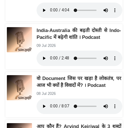
आ
र
.
आ
India-Australia की बढ़ती दोस्ती से Indo-
ई
Pacific में बढ़ेगी शांति । Podcast
.
09 Jul 2026
चा
य
प
र
वो Document जिस पर खड़ा है लोकतंत्र, पर
स
आज भी क्यों है विवादों में? । Podcast
मी
08 Jul 2026
क्षा
ध
र्म
ज्यो
आप कौन हैं? Arvind Kejriwal के 3 शब्दों