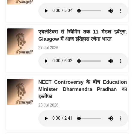
र्ल्ड
न्यू
ज
ब्री
एथलेटिक्स से स्विमिंग तक 11 मेडल इवेंट्स,
फ
Glasgow में आज इतिहास रचेगा भारत
म
27 Jul 2026
नो
रं
ज
न
NEET Controversy के बीच Education
ज
Minister Dharmendra Pradhan का
ग
इस्तीफा
त
25 Jul 2026
बॉ
ली
वु