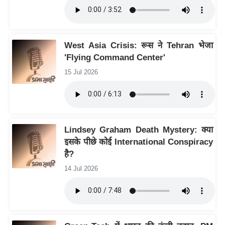
ट
ने
स
मं
West Asia Crisis: रूस ने Tehran भेजा
त्रा
'Flying Command Center'
रि
15 Jul 2026
ले
श
न
शि
Lindsey Graham Death Mystery: क्या
प
इसके पीछे कोई International Conspiracy
रा
है?
ज
14 Jul 2026
नी
ति
वि
श्ले