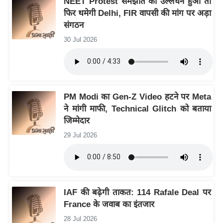
NEET Protest समझौते का उल्लंघन हुआ तो
ख्सि
फिर थमेगी Delhi, FIR वापसी की मांग पर अड़ा
य
संगठन
त
30 Jul 2026
यं
ग
इं
डि
PM Modi का Gen-Z Video हटने पर Meta
या
ने मांगी माफी, Technical Glitch को बताया
सा
जिम्मेदार
हि
29 Jul 2026
त्य
ज
ग
त
IAF की बढ़ेगी ताकत: 114 Rafale Deal पर
ऑ
France के जवाब का इंतजार
टो
व
28 Jul 2026