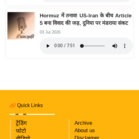
रा
शि
Hormuz में तनाव! US-Iran के बीच Article
फ
5 बना विवाद की जड़, दुनिया पर मंडराया संकट
ल
03 Jul 2026
वि
शे
ष
वि
श्ले
ष
ण
ट्रें
डिं
Quick Links
ग
ट्रेंडिंग
Archive
Q
About us
फोटो
u
Disclaimer
वीडियो