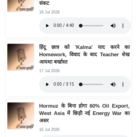
संकट
/
18 Jul 2026
फै
श
न
घ
रे
हिंदू छात्र को 'Kalma' याद करने का
Homework, विवाद के बाद Teacher शेख
लू
आयशा बर्खास्त
नु
स्खे
17 Jul 2026
प
र्य
ट
न
Hormuz के बिना होगा 60% Oil Export,
स्थ
West Asia में छिड़ी नई Energy War का
ल
असर
फि
16 Jul 2026