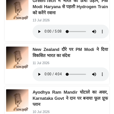
Green-Tech में भारत की ऊंची उड़ान, PM
ष
Modi Haryana से पहली Hydrogen Train
ण
को करेंगे रवाना
स
13 Jul 2026
म
सा
म
यि
New Zealand दौरे पर PM Modi ने दिया
क
विकसित भारत का संदेश
मा
11 Jul 2026
तृ
भू
मि
स्तं
Ayodhya Ram Mandir घोटाले का असर,
भ
Karnataka Govt ने दान पर बनाया फूल प्रूफ
ए
प्लान
म
10 Jul 2026
.