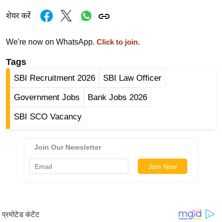
ड
हॉ
शेयर करें
ली
वु
We're now on WhatsApp.
Click to join.
ड
Tags
फि
SBI Recruitment 2026
SBI Law Officer
ल्म
स
Government Jobs
Bank Jobs 2026
मी
SBI SCO Vacancy
क्षा
B
r
e
a
k
i
n