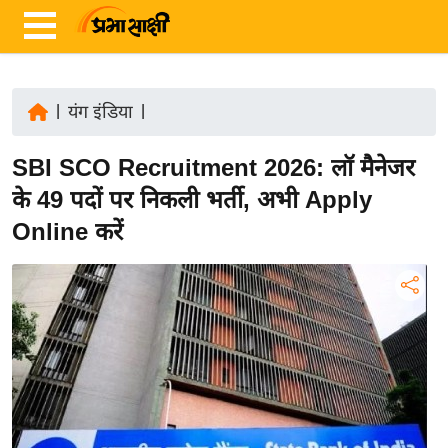
|
यंग इंडिया
|
ता
SBI SCO Recruitment 2026: लॉ मैनेजर
ज़ा
ख
के 49 पदों पर निकली भर्ती, अभी Apply
ब
Online करें
र
रा
ष्ट्री
य
अं
त
र्रा
ष्ट्री