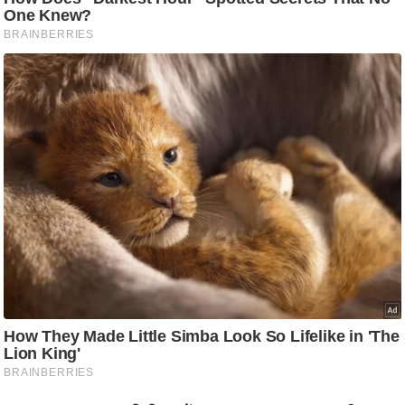
ति
ष
प्र
भु
म
हि
मा
/
ध
र्म
स्थ
ल
व्र
त
त्यो
हा
र