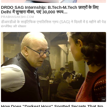
आ
र
.
आ
ई
.
चा
य
प
र
स
मी
क्षा
ध
र्म
ज्यो