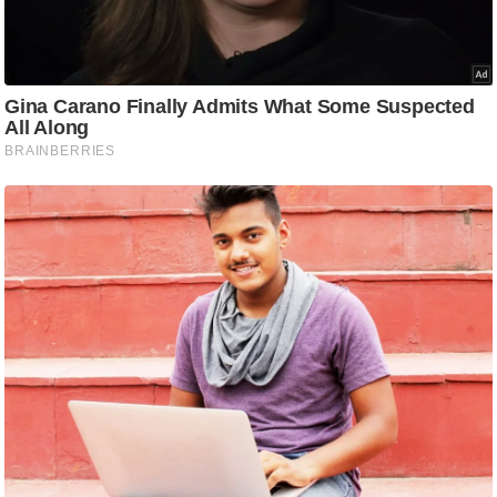
ष
ण
स
म
सा
म
यि
क
मा
तृ
भू
मि
स्तं
भ
ए
म
.