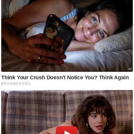
/
फै
श
न
घ
रे
लू
नु
स्खे
प
र्य
ट
न
स्थ
ल
फि