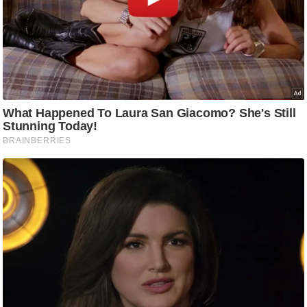
ट
ने
स
मं
त्रा
रि
ले
श
न
शि
प
रा
ज
नी
ति
वि
श्ले