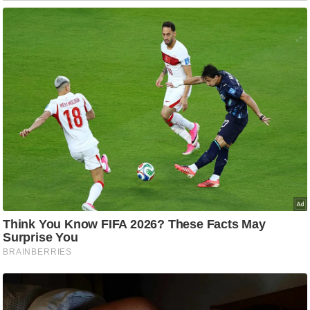
g
N
e
w
s
ला
इ
फ
स्टा
इ
ल
टे
क्नॉ
लॉ
जी
ब्यू
टी