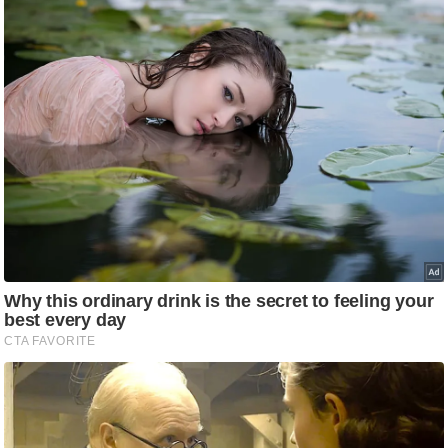
ष
ण
स
म
सा
म
यि
क
मा
तृ
भू
मि
स्तं
भ
ए
म
.