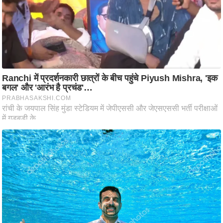
ति
ष
प्र
भु
म
हि
मा
/
ध
र्म
स्थ
ल
व्र
त
त्यो
हा
र