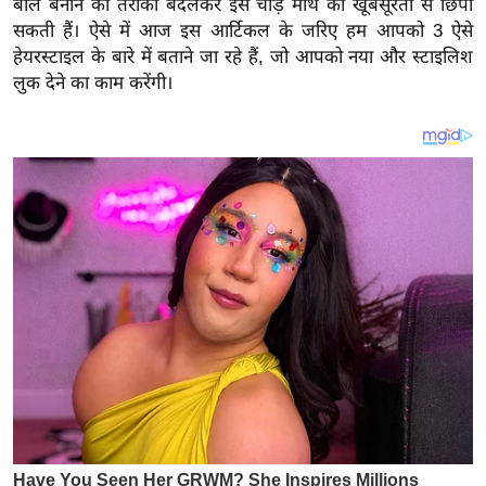
बाल बनाने का तरीका बदलकर इस चौड़े माथे को खूबसूरती से छिपा
य
सकती हैं। ऐसे में आज इस आर्टिकल के जरिए हम आपको 3 ऐसे
ब
हेयरस्टाइल के बारे में बताने जा रहे हैं, जो आपको नया और स्टाइलिश
ज
लुक देने का काम करेंगी।
ट
खे
ल
क्रि
के
ट
I
P
L
2
0
2
6
क्रा