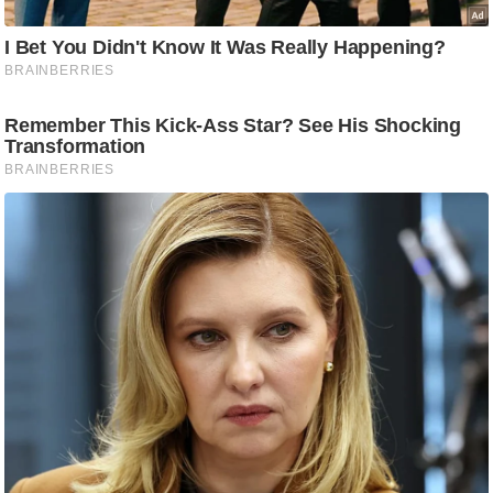
g
N
e
w
s
ला
इ
फ
स्टा
इ
ल
टे
क्नॉ
लॉ
जी
ब्यू
टी