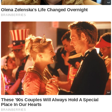
/
फै
श
न
घ
रे
लू
नु
स्खे
प
र्य
ट
न
स्थ
ल
फि