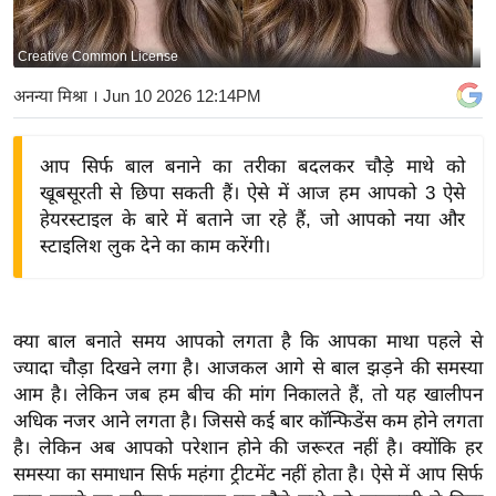
य
बि
Creative Common License
ज़
अनन्या मिश्रा
। Jun 10 2026 12:14PM
ने
स
आप सिर्फ बाल बनाने का तरीका बदलकर चौड़े माथे को
उ
खूबसूरती से छिपा सकती हैं। ऐसे में आज हम आपको 3 ऐसे
द्यो
हेयरस्टाइल के बारे में बताने जा रहे हैं, जो आपको नया और
ग
स्टाइलिश लुक देने का काम करेंगी।
ज
ग
त
क्या बाल बनाते समय आपको लगता है कि आपका माथा पहले से
वि
ज्यादा चौड़ा दिखने लगा है। आजकल आगे से बाल झड़ने की समस्या
शे
आम है। लेकिन जब हम बीच की मांग निकालते हैं, तो यह खालीपन
ष
अधिक नजर आने लगता है। जिससे कई बार कॉन्फिडेंस कम होने लगता
ज्ञ
है। लेकिन अब आपको परेशान होने की जरूरत नहीं है। क्योंकि हर
रा
समस्या का समाधान सिर्फ महंगा ट्रीटमेंट नहीं होता है। ऐसे में आप सिर्फ