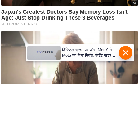
c
y
G
r
i
e
v
डिजिटल सुरक्षा पर जोर: MeitY ने
Meta को दिया निर्देश, कंटेंट मॉडरेशन
a
मजबूत करे
n
c
e
R
e
d
r
e
s