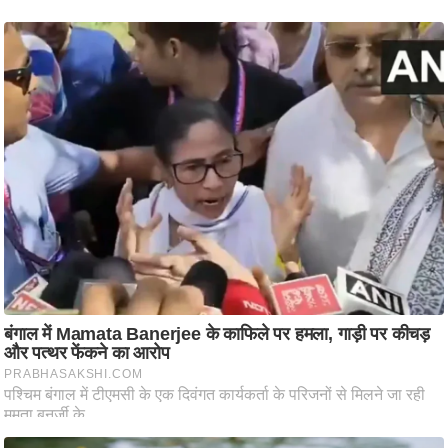
ट
ने
स
मं
त्रा
रि
ले
श
न
शि
प
रा
ज
नी
ति
वि
श्ले