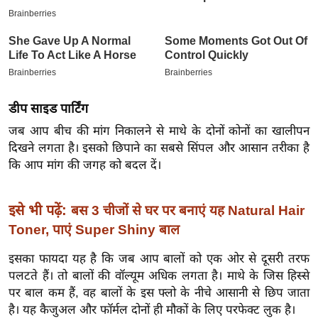
इ
म
ई
-
पे
डीप साइड पार्टिंग
प
जब आप बीच की मांग निकालने से माथे के दोनों कोनों का खालीपन
र
दिखने लगता है। इसको छिपाने का सबसे सिंपल और आसान तरीका है
मि
कि आप मांग की जगह को बदल दें।
सा
ल
इसे भी पढ़ें:
बस 3 चीजों से घर पर बनाएं यह Natural Hair
बे
Toner, पाएं Super Shiny बाल
मि
इसका फायदा यह है कि जब आप बालों को एक ओर से दूसरी तरफ
सा
पलटते हैं। तो बालों की वॉल्यूम अधिक लगता है। माथे के जिस हिस्से
ल
पर बाल कम हैं, वह बालों के इस फ्लो के नीचे आसानी से छिप जाता
श
है। यह कैजुअल और फॉर्मल दोनों ही मौकों के लिए परफेक्ट लुक है।