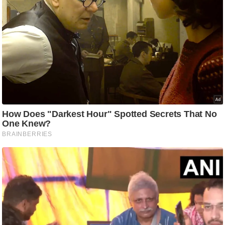
आ
र
.
आ
ई
.
चा
य
प
र
स
मी
क्षा
ध
र्म
ज्यो