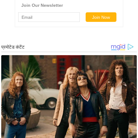
ड
हॉ
ली
वु
ड
फि
ल्म
स
मी
क्षा
B
r
e
a
k
i
n