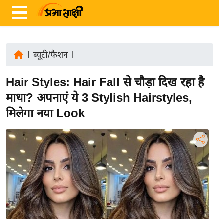
|
ब्यूटी/फैशन
|
ता
Hair Styles: Hair Fall से चौड़ा दिख रहा है
ज़ा
ख
माथा? अपनाएं ये 3 Stylish Hairstyles,
ब
मिलेगा नया Look
र
रा
ष्ट्री
य
अं
त
र्रा
ष्ट्री