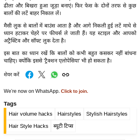
र्ल्ड
ढीला और बिखरा हुआ जूड़ा बनाएं। फिर फेस के दोनों तरफ से कुछ
बालों की लटें बाहर निकाल लें।
न्यू
ज
मैसी लुक से बालों में बाउंस आता है और आगे निकली हुई लटें माथे से
ब्री
ध्यान हटाकर चेहरे पर फीचर्स ले जाती हैं। यह स्टाइल और आपको
फ
अट्रैक्टिव और सॉफ्ट लुक देता है।
म
इस बात का ध्यान रखें कि बालों को कभी बहुत कसकर नहीं बांधना
नो
चाहिए। क्योंकि इससे 'ट्रैक्शन एलोपेसिया' भी हो सकता है।
रं
ज
शेयर करें
न
ज
We're now on WhatsApp.
Click to join.
ग
Tags
त
Hair volume hacks
Hairstyles
Stylish Hairstyles
बॉ
ली
Hair Style Hacks
ब्यूटी टिप्स
वु