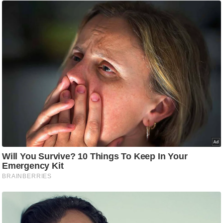
ड
हॉ
ली
वु
ड
फि
ल्म
स
मी
क्षा
B
r
e
a
k
i
n