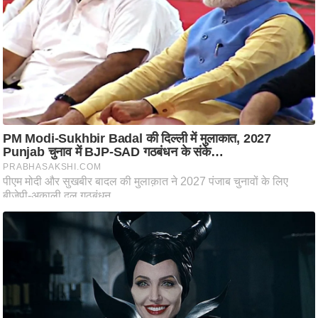
ट
ने
स
मं
त्रा
रि
ले
श
न
शि
प
रा
ज
नी
ति
वि
श्ले