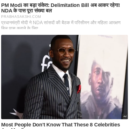
ति
ष
प्र
भु
म
हि
मा
/
ध
र्म
स्थ
ल
व्र
त
त्यो
हा
र