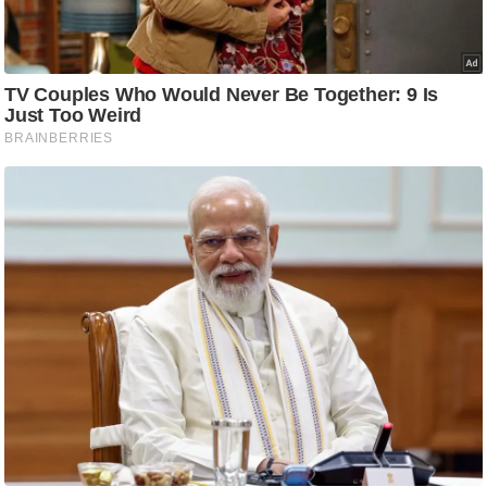
आ
र
.
आ
ई
.
चा
य
प
र
स
मी
क्षा
ध
र्म
ज्यो