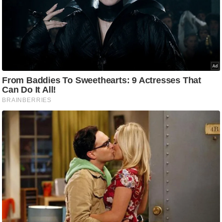
ष
ण
स
म
सा
म
यि
क
मा
तृ
भू
मि
स्तं
भ
ए
म
.