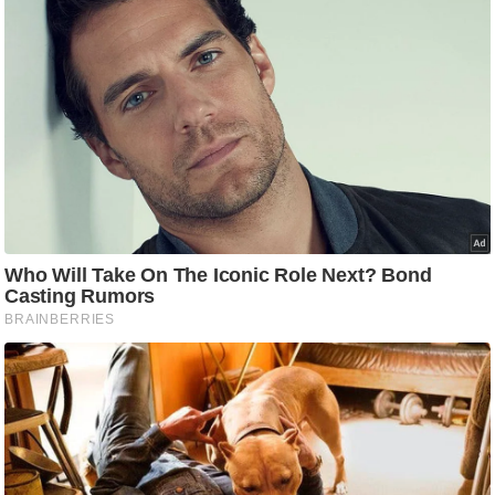
g
N
e
w
s
ला
इ
फ
स्टा
इ
ल
टे
क्नॉ
लॉ
जी
ब्यू
टी