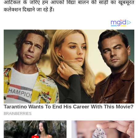
य
आर्टिकल के जरिए हम आपको विद्या बालन की साड़ी का खूबसूरत
कलेक्शन दिखाने जा रहे हैं।
ब
ज
ट
खे
ल
क्रि
के
ट
I
P
L
2
0
2
6
क्रा