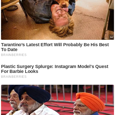
/
फै
श
न
घ
रे
लू
नु
स्खे
प
र्य
ट
न
स्थ
ल
फि