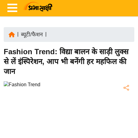
|
ब्यूटी/फैशन
|
ता
Fashion Trend: विद्या बालन के साड़ी लुक्स
ज़ा
ख
से लें इंस्पिरेशन, आप भी बनेंगी हर महफिल की
ब
जान
र
रा
ष्ट्री
य
अं
त
र्रा
ष्ट्री