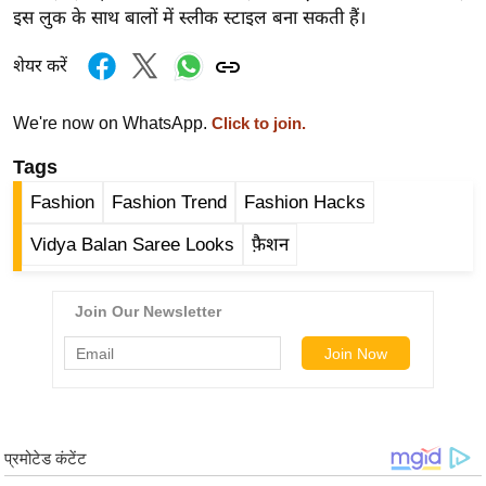
र्ल्ड
इस लुक के साथ बालों में स्लीक स्टाइल बना सकती हैं।
न्यू
शेयर करें
ज
ब्री
We're now on WhatsApp.
Click to join.
फ
Tags
म
नो
Fashion
Fashion Trend
Fashion Hacks
रं
Vidya Balan Saree Looks
फ़ैशन
ज
न
ज
ग
त
बॉ
ली
वु