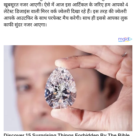
य
खूबसूरत नजर आएगी। ऐसे में आज इस आर्टिकल के जरिए हम आपको 4
ब
लेटेस्ट डिजाइंस वाली मिरर वर्क ज्वेलरी दिखा रहे हैं। इस तरह की ज्वेलरी
आपके आउटफिर के साथ परफेक्ट मैच करेगी। साथ ही इससे आपका लुक
ज
काफी सुंदर नजर आएगा।
ट
खे
ल
क्रि
के
ट
I
P
L
2
0
2
6
क्रा