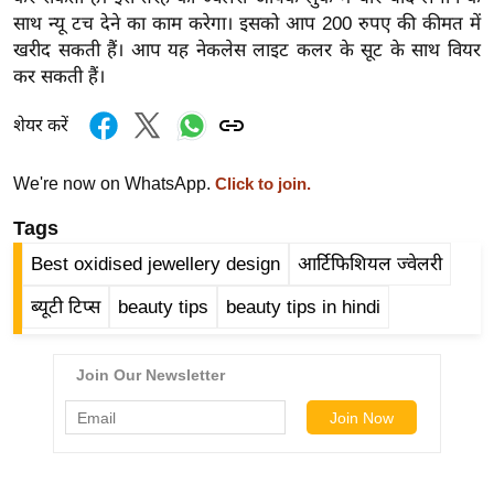
र्ल्ड
साथ न्यू टच देने का काम करेगा। इसको आप 200 रुपए की कीमत में
खरीद सकती हैं। आप यह नेकलेस लाइट कलर के सूट के साथ वियर
न्यू
कर सकती हैं।
ज
ब्री
शेयर करें
फ
म
We're now on WhatsApp.
Click to join.
नो
Tags
रं
ज
Best oxidised jewellery design
आर्टिफिशियल ज्वेलरी
न
ब्यूटी टिप्स
beauty tips
beauty tips in hindi
ज
ग
त
बॉ
ली
वु