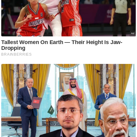
ट
ने
स
मं
त्रा
रि
ले
श
न
शि
प
रा
ज
नी
ति
वि
श्ले