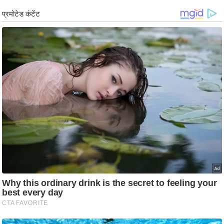
ड
हॉ
ली
वु
ड
फि
ल्म
स
मी
क्षा
B
r
e
a
k
i
n