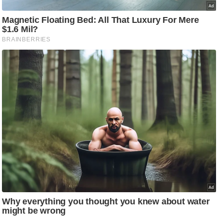
आ
र
.
आ
ई
.
चा
य
प
र
स
मी
क्षा
ध
र्म
ज्यो