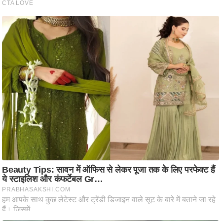
ति
ष
प्र
भु
म
हि
मा
/
ध
र्म
स्थ
ल
व्र
त
त्यो
हा
र