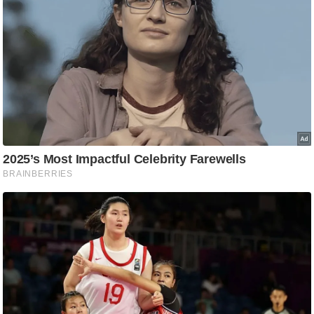
/
फै
श
न
घ
रे
लू
नु
स्खे
प
र्य
ट
न
स्थ
ल
फि