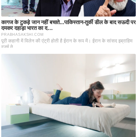
ष
ण
स
म
सा
म
यि
क
मा
तृ
भू
मि
स्तं
भ
ए
म
.