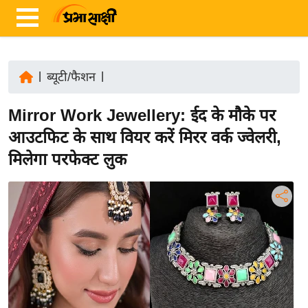
|
ब्यूटी/फैशन
|
ता
Mirror Work Jewellery: ईद के मौके पर
ज़ा
ख
आउटफिट के साथ वियर करें मिरर वर्क ज्वेलरी,
ब
मिलेगा परफेक्ट लुक
र
रा
ष्ट्री
य
अं
त
र्रा
ष्ट्री