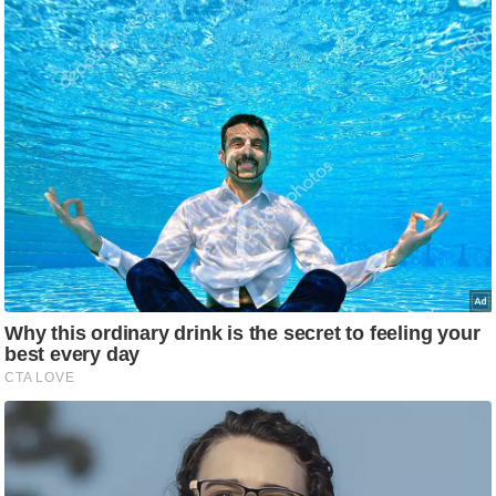
g
N
e
w
s
ला
इ
फ
स्टा
इ
ल
टे
क्नॉ
लॉ
जी
ब्यू
टी