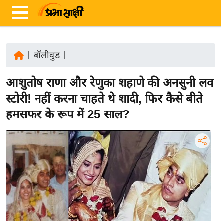
|
बॉलीवुड
|
ता
आशुतोष राणा और रेणुका शहाणे की अनसुनी लव
ज़ा
ख
स्टोरी! नहीं करना चाहते थे शादी, फिर कैसे बीते
ब
हमसफर के रूप में 25 साल?
र
रा
ष्ट्री
य
अं
त
र्रा
ष्ट्री