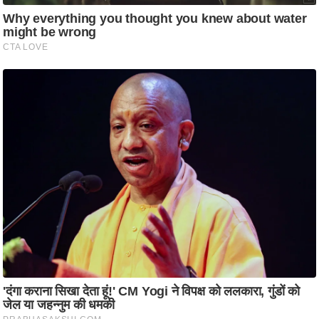
ति
ष
प्र
भु
म
हि
मा
/
ध
र्म
स्थ
ल
व्र
त
त्यो
हा
र