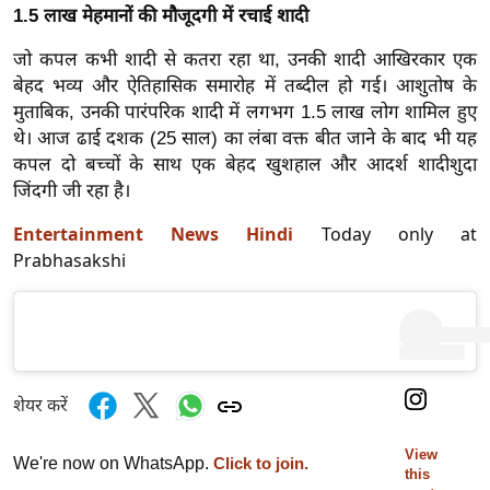
g
1.5 लाख मेहमानों की मौजूदगी में रचाई शादी
N
जो कपल कभी शादी से कतरा रहा था, उनकी शादी आखिरकार एक
e
बेहद भव्य और ऐतिहासिक समारोह में तब्दील हो गई। आशुतोष के
w
मुताबिक, उनकी पारंपरिक शादी में लगभग 1.5 लाख लोग शामिल हुए
s
थे। आज ढाई दशक (25 साल) का लंबा वक्त बीत जाने के बाद भी यह
ला
कपल दो बच्चों के साथ एक बेहद खुशहाल और आदर्श शादीशुदा
इ
जिंदगी जी रहा है।
फ
Entertainment News Hindi
Today only at
स्टा
Prabhasakshi
इ
ल
टे
क्नॉ
लॉ
शेयर करें
जी
ब्यू
View
We're now on WhatsApp.
Click to join.
this
टी