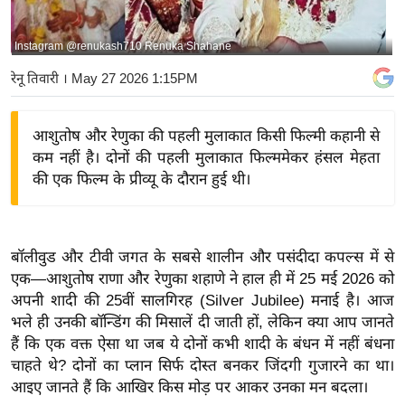
य
बि
Instagram @renukash710 Renuka Shahane
ज़
रेनू तिवारी
। May 27 2026 1:15PM
ने
स
आशुतोष और रेणुका की पहली मुलाकात किसी फिल्मी कहानी से
उ
कम नहीं है। दोनों की पहली मुलाकात फिल्ममेकर हंसल मेहता
द्यो
की एक फिल्म के प्रीव्यू के दौरान हुई थी।
ग
ज
ग
बॉलीवुड और टीवी जगत के सबसे शालीन और पसंदीदा कपल्स में से
त
एक—आशुतोष राणा और रेणुका शहाणे ने हाल ही में 25 मई 2026 को
वि
अपनी शादी की 25वीं सालगिरह (Silver Jubilee) मनाई है। आज
शे
भले ही उनकी बॉन्डिंग की मिसालें दी जाती हों, लेकिन क्या आप जानते
ष
हैं कि एक वक्त ऐसा था जब ये दोनों कभी शादी के बंधन में नहीं बंधना
ज्ञ
चाहते थे? दोनों का प्लान सिर्फ दोस्त बनकर जिंदगी गुजारने का था।
रा
आइए जानते हैं कि आखिर किस मोड़ पर आकर उनका मन बदला।