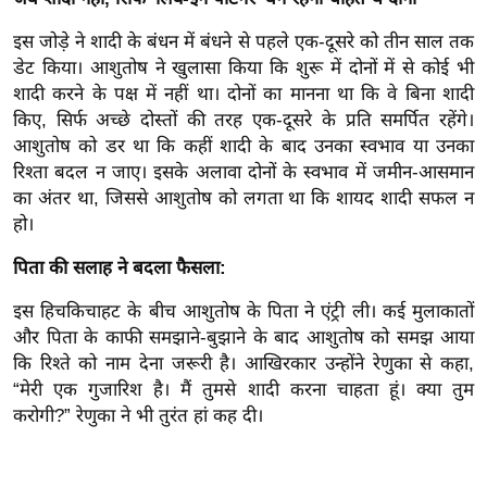
ड
हॉ
इस जोड़े ने शादी के बंधन में बंधने से पहले एक-दूसरे को तीन साल तक
ली
डेट किया। आशुतोष ने खुलासा किया कि शुरू में दोनों में से कोई भी
वु
शादी करने के पक्ष में नहीं था। दोनों का मानना था कि वे बिना शादी
ड
किए, सिर्फ अच्छे दोस्तों की तरह एक-दूसरे के प्रति समर्पित रहेंगे।
आशुतोष को डर था कि कहीं शादी के बाद उनका स्वभाव या उनका
फि
रिश्ता बदल न जाए। इसके अलावा दोनों के स्वभाव में जमीन-आसमान
ल्म
का अंतर था, जिससे आशुतोष को लगता था कि शायद शादी सफल न
स
हो।
मी
क्षा
पिता की सलाह ने बदला फैसला:
B
इस हिचकिचाहट के बीच आशुतोष के पिता ने एंट्री ली। कई मुलाकातों
r
और पिता के काफी समझाने-बुझाने के बाद आशुतोष को समझ आया
e
कि रिश्ते को नाम देना जरूरी है। आखिरकार उन्होंने रेणुका से कहा,
a
“मेरी एक गुजारिश है। मैं तुमसे शादी करना चाहता हूं। क्या तुम
k
करोगी?” रेणुका ने भी तुरंत हां कह दी।
i
n