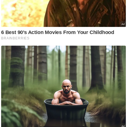
आ
र
.
आ
ई
.
चा
य
प
र
स
मी
क्षा
ध
र्म
ज्यो