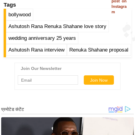
post on
Tags
/
Instagra
m
फै
bollywood
श
Ashutosh Rana Renuka Shahane love story
न
घ
wedding anniversary 25 years
रे
Ashutosh Rana interview
Renuka Shahane proposal
लू
नु
स्खे
प
र्य
ट
न
स्थ
ल
फि