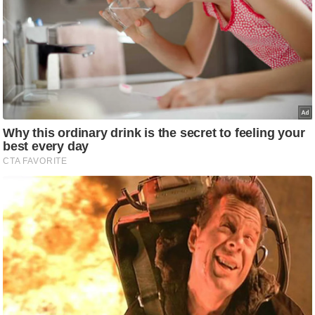
ष
ण
स
म
सा
म
यि
क
मा
तृ
भू
मि
स्तं
भ
ए
म
.