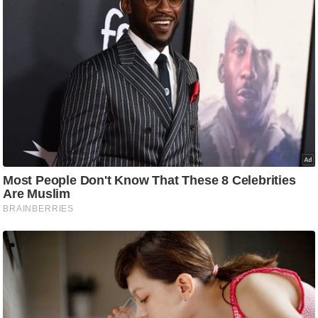
ट
ने
स
मं
त्रा
रि
ले
श
न
शि
प
रा
ज
नी
ति
वि
श्ले