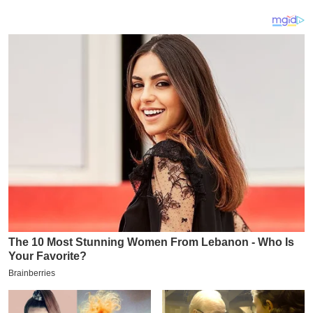
य
ब
ज
ट
खे
ल
क्रि
के
ट
I
P
L
2
0
2
6
क्रा