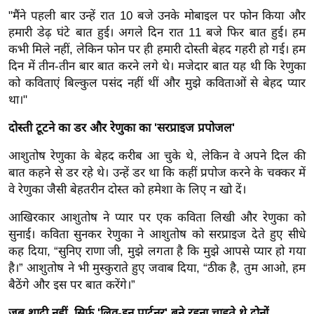
र्ल्ड
"मैंने पहली बार उन्हें रात 10 बजे उनके मोबाइल पर फोन किया और
हमारी डेढ़ घंटे बात हुई। अगले दिन रात 11 बजे फिर बात हुई। हम
न्यू
कभी मिले नहीं, लेकिन फोन पर ही हमारी दोस्ती बेहद गहरी हो गई। हम
ज
दिन में तीन-तीन बार बात करने लगे थे। मजेदार बात यह थी कि रेणुका
ब्री
को कविताएं बिल्कुल पसंद नहीं थीं और मुझे कविताओं से बेहद प्यार
फ
था।"
म
नो
दोस्ती टूटने का डर और रेणुका का 'सरप्राइज प्रपोजल'
रं
आशुतोष रेणुका के बेहद करीब आ चुके थे, लेकिन वे अपने दिल की
ज
बात कहने से डर रहे थे। उन्हें डर था कि कहीं प्रपोज करने के चक्कर में
न
वे रेणुका जैसी बेहतरीन दोस्त को हमेशा के लिए न खो दें।
ज
आखिरकार आशुतोष ने प्यार पर एक कविता लिखी और रेणुका को
ग
सुनाई। कविता सुनकर रेणुका ने आशुतोष को सरप्राइज देते हुए सीधे
त
कह दिया, “सुनिए राणा जी, मुझे लगता है कि मुझे आपसे प्यार हो गया
बॉ
है।” आशुतोष ने भी मुस्कुराते हुए जवाब दिया, “ठीक है, तुम आओ, हम
ली
बैठेंगे और इस पर बात करेंगे।”
वु
जब शादी नहीं, सिर्फ 'लिव-इन पार्टनर' बने रहना चाहते थे दोनों