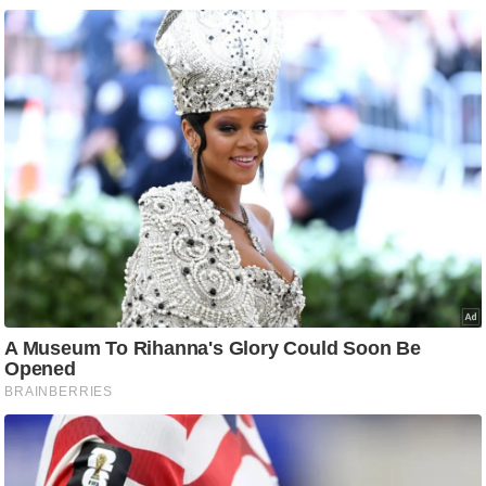
/
फै
श
न
घ
रे
लू
नु
स्खे
प
र्य
ट
न
स्थ
ल
फि