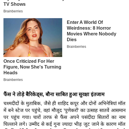
इ
म
ई
-
पे
प
र
मि
सा
ल
बे
फैंस ने तोड़े बैरिकेड्स, बौना साबित हुआ सुरक्षा इंतजाम
मि
चश्मदीदों के मुताबिक, जैसे ही शाहिद कपूर और दोनों अभिनेत्रियां मॉल
सा
में बने स्टेज पर पहुंचे, वहां मौजूद 'पुणेकरों' का उत्साह सातवें आसमान
ल
पर पहुंच गया। चारों तरफ से फैंस अपने पसंदीदा सितारों का नाम
श
चिल्लाने लगे। उम्मीद से कई गुना ज्यादा भीड़ जुट जाने के कारण मॉल