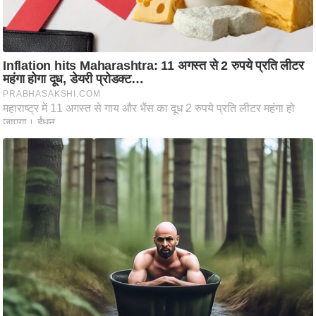
आ
र
.
आ
ई
.
चा
य
प
र
स
मी
क्षा
ध
र्म
ज्यो