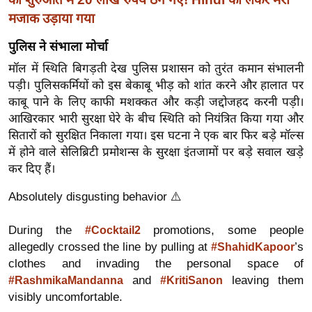
र्ल्ड
मजाक उड़ाया गया
न्यू
पुलिस ने संभाला मोर्चा
ज
मॉल में स्थिति बिगड़ती देख पुलिस प्रशासन को तुरंत कमान संभालनी
ब्री
पड़ी। पुलिसकर्मियों को इस बेकाबू भीड़ को शांत करने और हालात पर
फ
काबू पाने के लिए काफी मशक्कत और कड़ी जद्दोजहद करनी पड़ी।
म
आखिरकार भारी सुरक्षा घेरे के बीच स्थिति को नियंत्रित किया गया और
नो
सितारों को सुरक्षित निकाला गया। इस घटना ने एक बार फिर बड़े मॉल्स
रं
में होने वाले सेलिब्रिटी प्रमोशन्स के सुरक्षा इंतजामों पर बड़े सवाल खड़े
ज
कर दिए हैं।
न
Absolutely disgusting behavior ⚠️
ज
ग
During the
promotions, some people
#Cocktail2
त
allegedly crossed the line by pulling at
’s
#ShahidKapoor
बॉ
clothes and invading the personal space of
ली
and
leaving them
#RashmikaMandanna
#KritiSanon
वु
visibly uncomfortable.