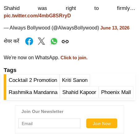
ड
Shahid was right to firmly…
हॉ
pic.twitter.com/4mbG8SRryD
ली
वु
— Always Bollywood (@AlwaysBollywood)
June 13, 2026
ड
शेयर करें
फि
ल्म
We're now on WhatsApp.
Click to join.
स
मी
Tags
क्षा
Cocktail 2 Promotion
Kriti Sanon
B
Rashmika Mandanna
Shahid Kapoor
Phoenix Mall
r
e
a
k
i
n