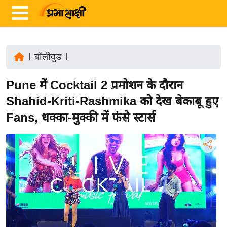
|
बॉलीवुड
|
ता
Pune में Cocktail 2 प्रमोशन के दौरान
ज़ा
ख
Shahid-Kriti-Rashmika को देख बेकाबू हुए
ब
Fans, धक्का-मुक्की में फंसे स्टार्स
र
रा
ष्ट्री
य
अं
त
र्रा
ष्ट्री