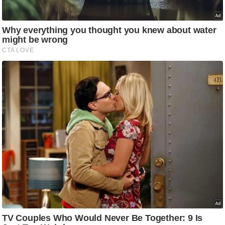
ति
ष
प्र
भु
म
हि
मा
/
ध
र्म
स्थ
ल
व्र
त
त्यो
हा
र