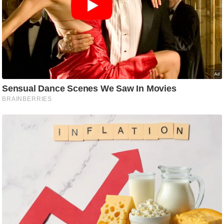
ष
ण
स
म
सा
म
यि
क
मा
तृ
भू
मि
स्तं
भ
ए
म
.