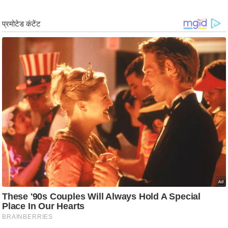
g
N
e
w
s
ला
इ
फ
स्टा
इ
ल
टे
क्नॉ
लॉ
जी
ब्यू
टी