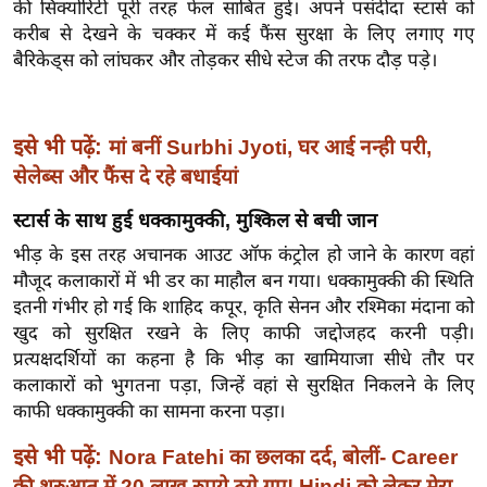
ख्सि
की सिक्योरिटी पूरी तरह फेल साबित हुई। अपने पसंदीदा स्टार्स को
करीब से देखने के चक्कर में कई फैंस सुरक्षा के लिए लगाए गए
य
बैरिकेड्स को लांघकर और तोड़कर सीधे स्टेज की तरफ दौड़ पड़े।
त
यं
ग
इसे भी पढ़ें:
मां बनीं Surbhi Jyoti, घर आई नन्ही परी,
इं
सेलेब्स और फैंस दे रहे बधाईयां
डि
या
स्टार्स के साथ हुई धक्कामुक्की, मुश्किल से बची जान
सा
भीड़ के इस तरह अचानक आउट ऑफ कंट्रोल हो जाने के कारण वहां
हि
मौजूद कलाकारों में भी डर का माहौल बन गया। धक्कामुक्की की स्थिति
त्य
इतनी गंभीर हो गई कि शाहिद कपूर, कृति सेनन और रश्मिका मंदाना को
ज
खुद को सुरक्षित रखने के लिए काफी जद्दोजहद करनी पड़ी।
ग
प्रत्यक्षदर्शियों का कहना है कि भीड़ का खामियाजा सीधे तौर पर
कलाकारों को भुगतना पड़ा, जिन्हें वहां से सुरक्षित निकलने के लिए
त
काफी धक्कामुक्की का सामना करना पड़ा।
ऑ
टो
इसे भी पढ़ें:
Nora Fatehi का छलका दर्द, बोलीं- Career
व
की शुरुआत में 20 लाख रुपये ठगे गए! Hindi को लेकर मेरा