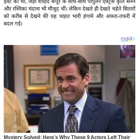
इवेंट का
था
, जहां शाहिद कपूर के साथ-साथ पॉपुलर एक्ट्रेस कृति सेनन
य
और रश्मिका मंदाना भी मौजूद थीं। लेकिन देखते ही देखते चहेते सितारों
ब
को करीब से देखने की यह चाहत भारी हंगामे और अफरा-तफरी में
ज
बदल गई।
ट
खे
ल
क्रि
के
ट
I
P
L
2
0
2
6
क्रा