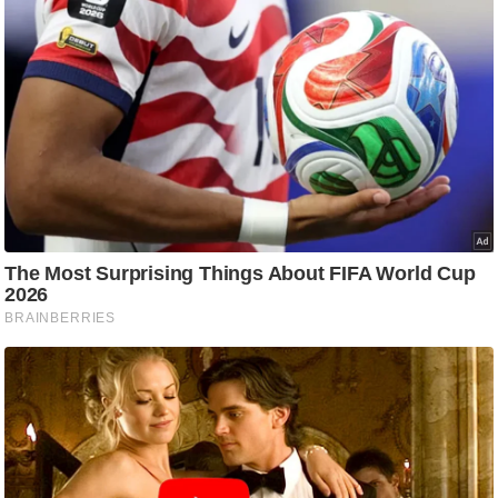
ट
ने
स
मं
त्रा
रि
ले
श
न
शि
प
रा
ज
नी
ति
वि
श्ले