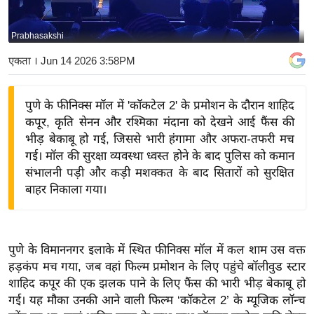
य
बि
Prabhasakshi
ज़
एकता
। Jun 14 2026 3:58PM
ने
स
पुणे के फीनिक्स मॉल में 'कॉकटेल 2' के प्रमोशन के दौरान शाहिद
उ
कपूर, कृति सेनन और रश्मिका मंदाना को देखने आई फैंस की
द्यो
भीड़ बेकाबू हो गई, जिससे भारी हंगामा और अफरा-तफरी मच
ग
गई। मॉल की सुरक्षा व्यवस्था ध्वस्त होने के बाद पुलिस को कमान
ज
संभालनी पड़ी और कड़ी मशक्कत के बाद सितारों को सुरक्षित
ग
बाहर निकाला गया।
त
वि
शे
पुणे के विमाननगर इलाके में स्थित फीनिक्स मॉल में कल शाम उस वक्त
ष
हड़कंप मच गया, जब वहां फिल्म प्रमोशन के लिए पहुंचे बॉलीवुड स्टार
ज्ञ
शाहिद कपूर की एक झलक पाने के लिए फैंस की भारी भीड़ बेकाबू हो
रा
गई। यह मौका उनकी आने वाली फिल्म ‘कॉकटेल 2’ के म्यूजिक लॉन्च