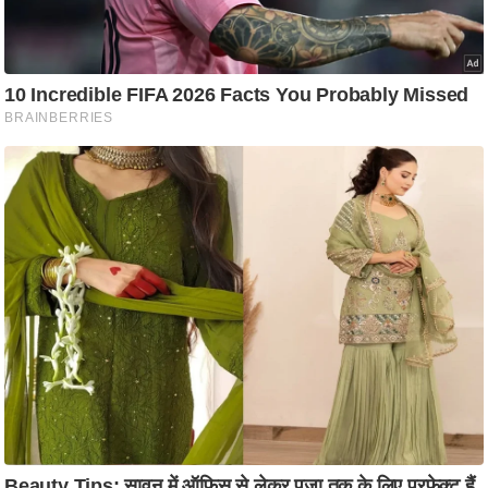
ति
ष
प्र
भु
म
हि
मा
/
ध
र्म
स्थ
ल
व्र
त
त्यो
हा
र