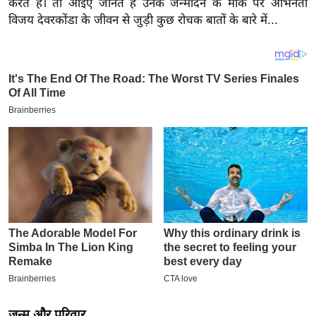
करते हैं। तो आइए जानते हैं उनके जन्मदिन के मौके पर अभिनेता
य
विजय देवरकोंडा के जीवन से जुड़ी कुछ रोचक बातों के बारे में...
ब
ज
ट
खे
ल
क्रि
के
ट
I
P
L
2
0
2
6
जन्म और परिवार
क्रा