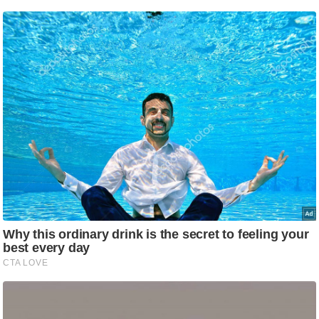
/
फै
श
न
घ
रे
लू
नु
स्खे
प
र्य
ट
न
स्थ
ल
फि