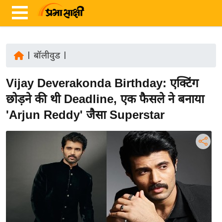
|
बॉलीवुड
|
ता
Vijay Deverakonda Birthday: एक्टिंग
ज़ा
ख
छोड़ने की थी Deadline, एक फैसले ने बनाया
ब
'Arjun Reddy' जैसा Superstar
र
रा
ष्ट्री
य
अं
त
र्रा
ष्ट्री