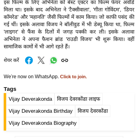
इस फिल्म के लिए अभिनेता को बेस्ट एक्टर का फिल्म फेयर अवॉर्ड
र्ल्ड
मिला था। इसके बाद अभिनेता ने 'टैक्सीवाला', 'गीता गोविंदम', 'डियर
न्यू
कॉमरेड' और 'महानति' जैसी फिल्मों में काम किया। जो काफी पसंद की
ज
गई थीं। इसके अलावा विजय ने बॉलीवुड में भी डेब्यू किया था, फिल्म
ब्री
'लाइगर' से फैंस के दिलों में जगह पक्की कर ली। इसके अलावा
फ
अभिनेता ने अपना फैशन ब्रांड 'राउडी विजय' भी शुरू किया। वहीं
सामाजिक कामों में भी आगे रहते हैं।
म
नो
शेयर करें
रं
ज
We're now on WhatsApp.
Click to join.
न
ज
Tags
ग
Vijay Deverakonda
विजय देवरकोंडा लाइफ
त
Vijay Deverakonda Birthday
विजय देवरकोंडा
बॉ
ली
Vijay Deverakonda Biography
वु