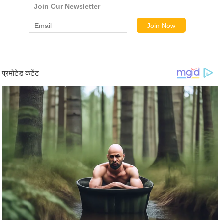
ड
हॉ
ली
वु
ड
फि
ल्म
स
मी
क्षा
B
r
e
a
k
i
n