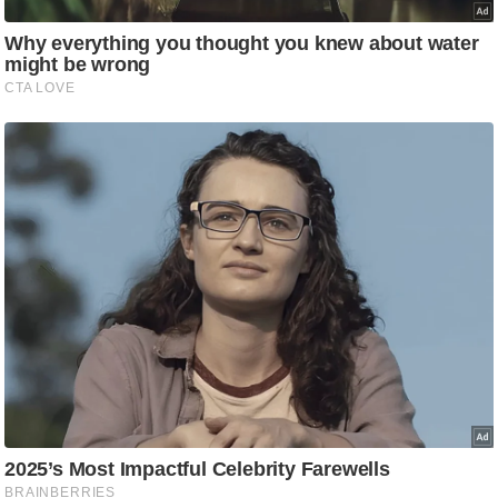
g
N
e
w
s
ला
इ
फ
स्टा
इ
ल
टे
क्नॉ
लॉ
जी
ब्यू
टी