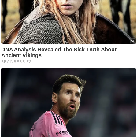
आ
र
.
आ
ई
.
चा
य
प
र
स
मी
क्षा
ध
र्म
ज्यो