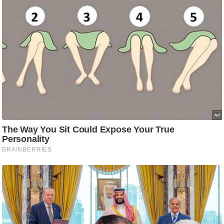
ट
ने
स
मं
त्रा
रि
ले
श
न
शि
प
रा
ज
नी
ति
वि
श्ले