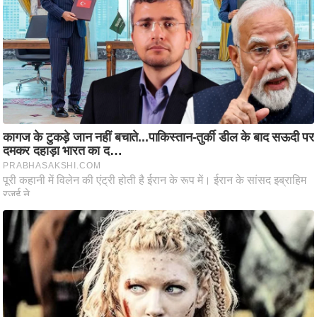
ष
ण
स
म
सा
म
यि
क
मा
तृ
भू
मि
स्तं
भ
ए
म
.