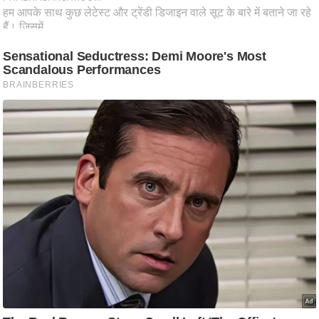
ष
ण
स
म
सा
म
यि
क
मा
तृ
भू
मि
स्तं
भ
ए
म
.