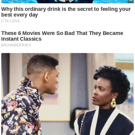
/
फै
श
न
घ
रे
लू
नु
स्खे
प
र्य
ट
न
स्थ
ल
फि