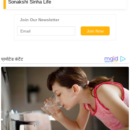
ड
Sonakshi Sinha Life
हॉ
ली
वु
ड
फि
ल्म
स
मी
क्षा
B
r
e
a
k
i
n