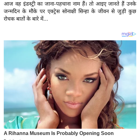
य
आज वह इंडस्ट्री का जाना-पहचाना नाम हैं। तो आइए जानते हैं उनके
ब
जन्मदिन के मौके पर एक्ट्रेस सोनाक्षी सिन्हा के जीवन से जुड़ी कुछ
रोचक बातों के बारे में...
ज
ट
खे
ल
क्रि
के
ट
I
P
L
2
0
2
6
क्रा