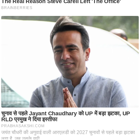
आ
र
.
आ
ई
.
चा
य
प
र
स
मी
क्षा
ध
र्म
ज्यो