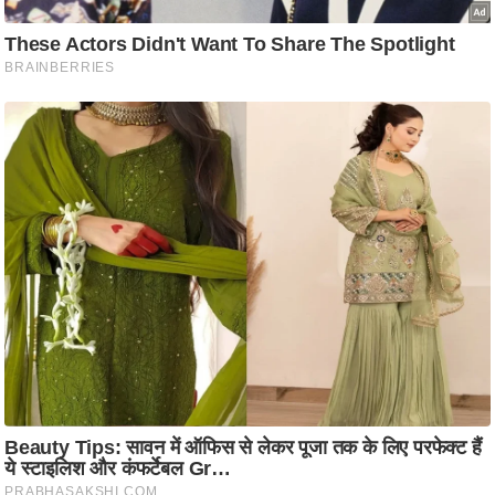
ट
ने
स
मं
त्रा
रि
ले
श
न
शि
प
रा
ज
नी
ति
वि
श्ले