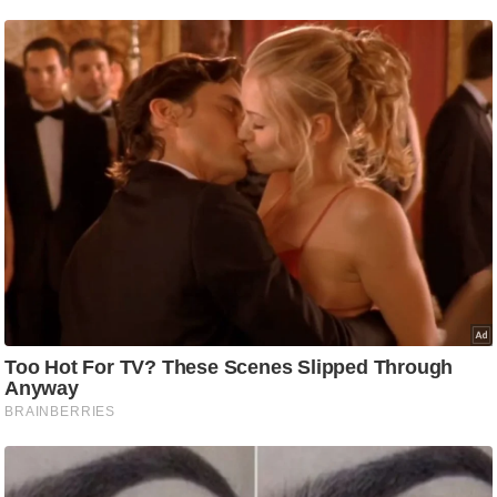
ति
ष
प्र
भु
म
हि
मा
/
ध
र्म
स्थ
ल
व्र
त
त्यो
हा
र