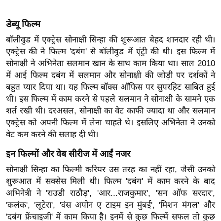
ख्सि
य
डेब्यू फिल्म
त
बॉलीवुड में एक्ट्रेस सोनाक्षी सिन्हा की शुरूआत बेहद शानदार रही थी।
यं
एक्ट्रेस की ने फिल्म 'दबंग' से बॉलीवुड में एंट्री की थी। इस फिल्म में
ग
सोनाक्षी ने अभिनेता सलमान खान के साथ काम किया था। साल 2010
इं
में आई फिल्म दबंग में सलमान और सोनाक्षी की जोड़ी पर दर्शकों ने
डि
बहुत प्यार दिया था। यह फिल्म बॉक्स ऑफिस पर सुपरहिट साबित हुई
या
थी। इस फिल्म में काम करने से पहले सलमान ने सोनाक्षी के सामने एक
शर्त रखी थी। दरअसल, सोनाक्षी का वेट काफी ज्यादा था और सलमान
सा
एक्ट्रेस को अपनी फिल्म में लेना चाहते थे। इसलिए अभिनेता ने उनको
हि
वेट कम करने की सलाह दी थी।
त्य
ज
इन फिल्मों और वेब सीरीज में आईं नजर
ग
सोनाक्षी सिन्हा का फिल्मी करियर उस तरह का नहीं रहा, जैसी उनको
त
शुरूआत में सक्सेस मिली थी। फिल्म 'दबंग' में काम करने के बाद
ऑ
अभिनेत्री ने 'राउडी राठौड़', 'आर...राजकुमार', 'सन ऑफ सरदार',
टो
'कलंक', 'लूटेरा', 'वंस अपोन ए टाइम इन मुंबई', 'मिशन मंगल' और
व
'दबंग फ्रेंचाइजी' में काम किया है। इनमें से कुछ फिल्में सफल तो कुछ