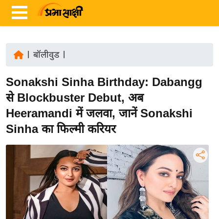
|
बॉलीवुड
|
ता
Sonakshi Sinha Birthday: Dabangg
ज़ा
ख
से Blockbuster Debut, अब
ब
Heeramandi में जलवा, जानें Sonakshi
र
Sinha का फिल्मी करियर
रा
ष्ट्री
य
अं
त
र्रा
ष्ट्री