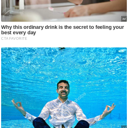
g
N
e
w
s
ला
इ
फ
स्टा
इ
ल
टे
क्नॉ
लॉ
जी
ब्यू
टी