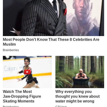
इ
म
ई
-
पे
प
र
मि
सा
ल
बे
मि
सा
ल
श