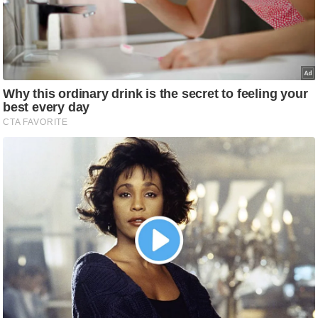
ट
ने
स
मं
त्रा
रि
ले
श
न
शि
प
रा
ज
नी
ति
वि
श्ले