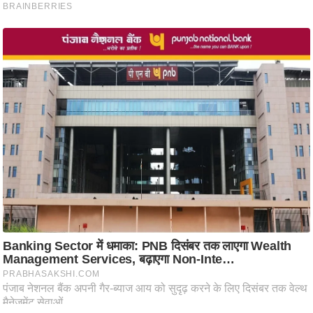
आ
र
.
आ
ई
.
चा
य
प
र
स
मी
क्षा
ध
र्म
ज्यो