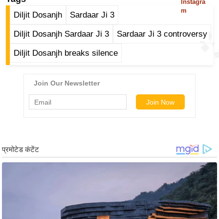
Instagra
g
m
Diljit Dosanjh
Sardaar Ji 3
N
e
Diljit Dosanjh Sardaar Ji 3
Sardaar Ji 3 controversy
w
Diljit Dosanjh breaks silence
s
ला
इ
फ
स्टा
इ
ल
टे
क्नॉ
लॉ
जी
ब्यू
टी