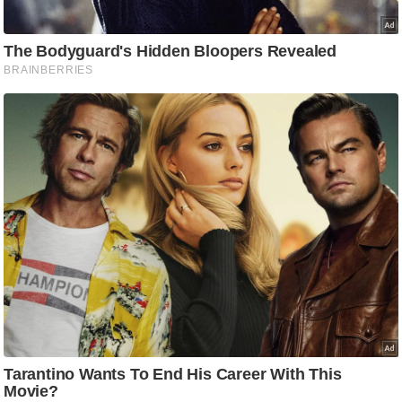
ष
ण
स
म
सा
म
यि
क
मा
तृ
भू
मि
स्तं
भ
ए
म
.