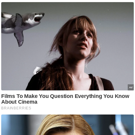
ति
ष
प्र
भु
म
हि
मा
/
ध
र्म
स्थ
ल
व्र
त
त्यो
हा
र