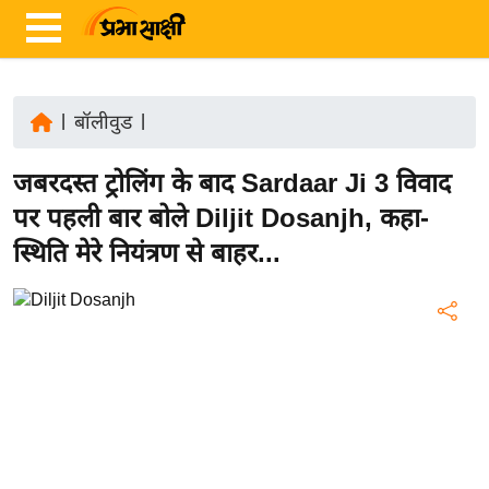
|
बॉलीवुड
|
ता
जबरदस्त ट्रोलिंग के बाद Sardaar Ji 3 विवाद
ज़ा
ख
पर पहली बार बोले Diljit Dosanjh, कहा-
ब
स्थिति मेरे नियंत्रण से बाहर...
र
रा
ष्ट्री
य
अं
त
र्रा
ष्ट्री