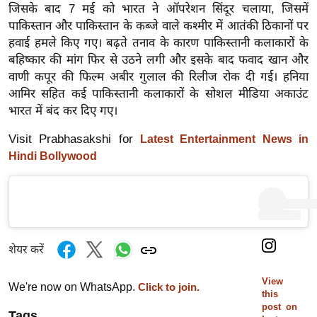
ड
जिसके बाद 7 मई को भारत ने ऑपरेशन सिंदूर चलाया, जिसमें
हॉ
पाकिस्तान और पाकिस्तान के कब्जे वाले कश्मीर में आतंकी ठिकानों पर
ली
हवाई हमले किए गए। बढ़ते तनाव के कारण पाकिस्तानी कलाकारों के
वु
बहिष्कार की मांग फिर से उठने लगी और इसके बाद फवाद खान और
ड
वाणी कपूर की फिल्म अबीर गुलाल की रिलीज रोक दी गई। हनिया
आमिर सहित कई पाकिस्तानी कलाकारों के सोशल मीडिया अकाउंट
फि
भारत में बंद कर दिए गए।
ल्म
स
Visit Prabhasakshi for
Latest Entertainment News in
मी
Hindi Bollywood
क्षा
B
r
e
a
शेयर करें
k
View
i
We're now on WhatsApp.
Click to join.
this
n
post on
Tags