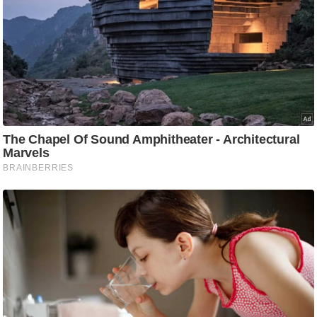
/
फै
श
न
घ
रे
लू
नु
स्खे
प
र्य
ट
न
स्थ
ल
फि