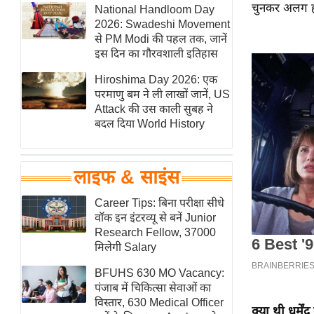
चुनकर अलग हो 
हॉलीवुड
National Handloom Day
2026: Swadeshi Movement
फिल्म समीक्षा
से PM Modi की पहल तक, जानें
Breaking
इस दिन का गौरवशाली इतिहास
News
Hiroshima Day 2026: एक
लाइफस्टाइल
परमाणु बम ने ली लाखों जानें, US
Attack की उस काली सुबह ने
टेक्नॉलॉजी
बदल दिया World History
ब्यूटी/फैशन
घरेलू नुस्खे
लाइफ & साइंस
पर्यटन स्थल
फिटनेस मंत्रा
Career Tips: बिना परीक्षा सीधे
वॉक इन इंटरव्यू से बनें Junior
रिलेशनशिप
Research Fellow, 37000
राजनीति
मिलेगी Salary
विश्लेषण
BFUHS 630 MO Vacancy:
समसामयिक
पंजाब में चिकित्सा सेवाओं का
विस्तार, 630 Medical Officer
मातृभूमि
क्या थी धर्मे