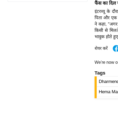
विश्लेषण
फैंस का दिल जी
ट्रेंडिंग
इंटरव्यू के दौ
पिता और एक प्य
ने कहा, "अगर
Q
किसी से मिलत
u
भावुक होते हुए
i
c
शेयर करें
k
L
i
We're now 
n
Tags
k
s
Dharmend
Hema Mali
विधानसभा
चुनाव
फोटो
वीडियो