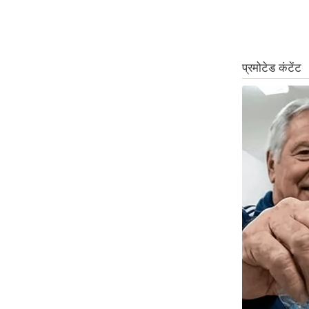
ऑडियो
इंफ़ोग्राफ़िक
राज्यों से
शहरों से
वेब स्टोरी
कार्टून
Short
Videos
iOS App
About us
Contact Editor
Advertise
Privacy Policy
Grievance
Redressal