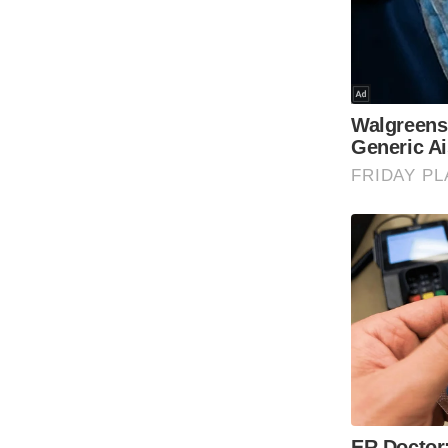
Code Of Ethics
RSS
Our Team
Expert Panel
Loksabhachunav
Android App