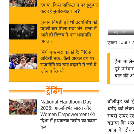
बजट
Hindi
दबाया, किस पाकिस्तान पर हुकूमत
खेल
News
कर रहे मुनीर-शहबाज?
क्रिकेट
जुबान बिगड़ी हुई थी उदयनिधि की,
Hindi
IPL
पहली बार मिला सवा शेर, सत्ता में
Instagram
आते ही विजय ने धरा थलापति
Videos
2026
अवतार
एकता
। Jul 7
क्राइम
सिर्फ एक बंदा काफ़ी है: PK से
ई-पेपर
ओवैसी तक...कैसे अकेले दम पर
हेमा मालिन
मिसाल बेमिसाल
राजनीति का रुख बदलने में लगे ये
पूरे परिव
'लोन वॉरियर्स'
शख्सियत
बात की और
यंग इंडिया
ट्रेंडिंग
साहित्य जगत
ऑटो वर्ल्ड
बॉलीवुड की ड्
National Handloom Day
2026: आत्मनिर्भर भारत और
धर्मेंद्र को 
न्यूज ब्रीफ
Women Empowerment की
सबसे ऊपर रखत
मनोरंजन जगत
दिशा में हथकरघा उद्योग का बढ़ता
बताया कि धरम
कद
बॉलीवुड
आज के दौर म