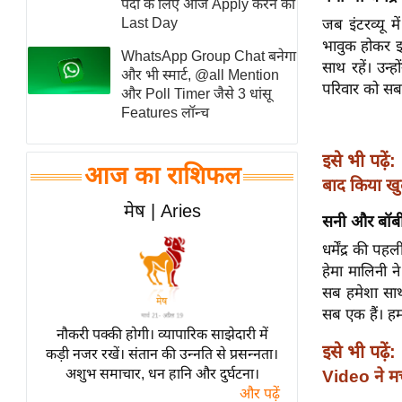
पदों के लिए आज Apply करने का
स्तंभ
Last Day
जब इंटरव्यू मे
भावुक होकर इ
एम.
WhatsApp Group Chat बनेगा
साथ रहें। उन
आर.
और भी स्मार्ट, @all Mention
परिवार को सब
और Poll Timer जैसे 3 धांसू
आई.
Features लॉन्च
चाय पर
समीक्षा
इसे भी पढ़ें:
आज का राशिफल
धर्म
बाद किया ख
ज्योतिष
मेष | Aries
सनी और बॉबी 
प्रभु
धर्मेंद्र की 
महिमा/
हेमा मालिनी न
धर्मस्थल
सब हमेशा साथ 
व्रत
सब एक हैं। ह
त्योहार
नौकरी पक्की होगी। व्यापारिक साझेदारी में
इसे भी पढ़ें:
कड़ी नजर रखें। संतान की उन्नति से प्रसन्नता।
राशिफल
अशुभ समाचार, धन हानि और दुर्घटना।
Video ने म
विशेष
और पढ़ें