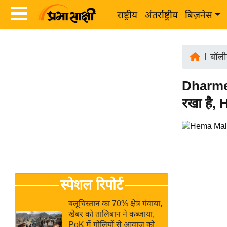
राष्ट्रीय
अंतर्राष्ट्रीय
बिज़नेस
Latest
ता
News
|
बॉली
ज़ा
in
ख
Dharmen
Hindi
ब
रखा है, 
र
Hindi
राष्ट्रीय
News
अंतर्राष्ट्रीय
Live
बिज़नेस
उद्योग
Breaking
स्पेशल रिपोर्ट
जगत
News in
विशेषज्ञ
Hindi
बलूचिस्तान का 70% क्षेत्र गंवाया,
राय
खैबर को तालिबान ने कब्जाया,
PoK में गोलियों से आवाज को