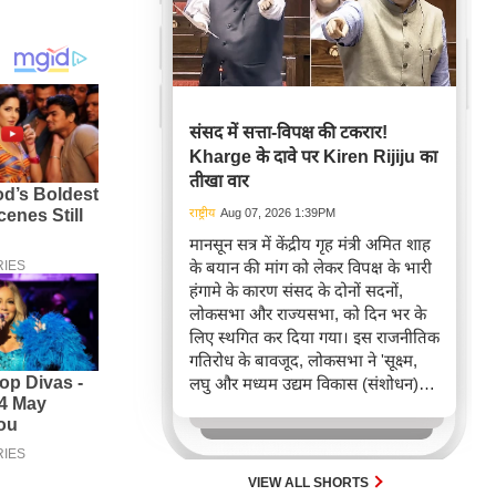
संसद में सत्ता-विपक्ष की टकरार!
Kharge के दावे पर Kiren Rijiju का
तीखा वार
राष्ट्रीय
Aug 07, 2026 1:39PM
मानसून सत्र में केंद्रीय गृह मंत्री अमित शाह
के बयान की मांग को लेकर विपक्ष के भारी
हंगामे के कारण संसद के दोनों सदनों,
लोकसभा और राज्यसभा, को दिन भर के
लिए स्थगित कर दिया गया। इस राजनीतिक
गतिरोध के बावजूद, लोकसभा ने 'सूक्ष्म,
लघु और मध्यम उद्यम विकास (संशोधन)
विधेयक, 2026' पारित किया, जिसका
उद्देश्य MSME क्षेत्र में पंजीकरण और
अनुपालन को सरल बनाना है।
VIEW ALL SHORTS