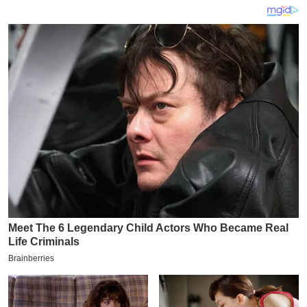
य
ब
ज
ट
खे
ल
क्रि
के
ट
I
P
L
2
0
2
6
क्रा