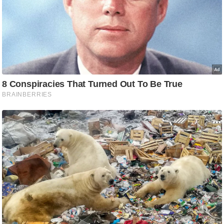
ड
हॉ
ली
वु
ड
फि
ल्म
स
मी
क्षा
B
r
e
a
k
i
n