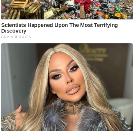
g
N
e
w
s
ला
इ
फ
स्टा
इ
ल
टे
क्नॉ
लॉ
जी
ब्यू
टी