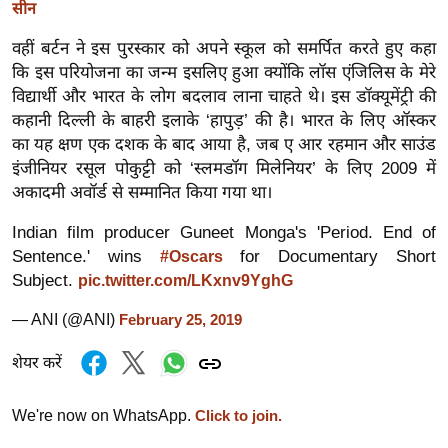
ख्सि
सीन
य
वहीं बर्टन ने इस पुरस्कार को अपने स्कूल को समर्पित करते हुए कहा
त
कि इस परियोजना का जन्म इसलिए हुआ क्योंकि लॉस एंजिलिस के मेरे
यं
विद्यार्थी और भारत के लोग बदलाव लाना चाहते थे। इस डॉक्यूमेंट्री की
ग
कहानी दिल्ली के बाहरी इलाके ‘हापुड़’ की है। भारत के लिए ऑस्कर
इं
का यह क्षण एक दशक के बाद आया है, जब ए आर रहमान और साउंड
डि
इंजीनियर रसूल पोकुट्टी को ‘स्लमडॉग मिलेनियर’ के लिए 2009 में
अकादमी अवॉर्ड से सम्मानित किया गया था।
या
सा
Indian film producer Guneet Monga's 'Period. End of
हि
Sentence.' wins
for Documentary Short
#Oscars
त्य
Subject.
pic.twitter.com/LKxnv9YghG
ज
— ANI (@ANI)
February 25, 2019
ग
त
शेयर करें
ऑ
टो
We're now on WhatsApp.
Click to join.
व