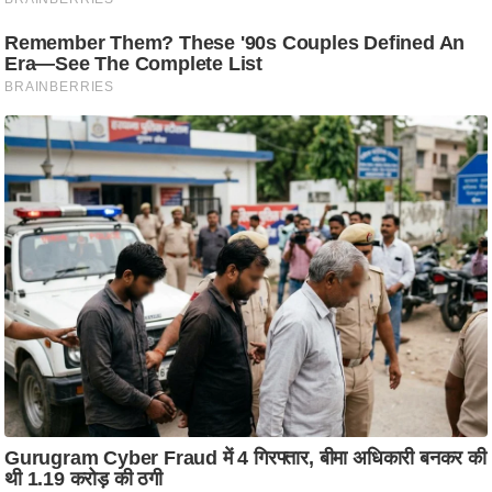
ष
ण
स
म
सा
म
यि
क
मा
तृ
भू
मि
स्तं
भ
ए
म
.