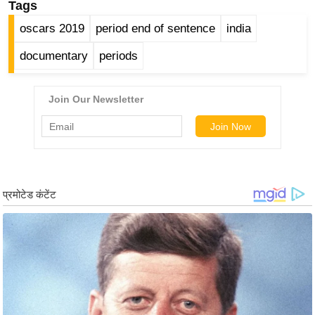
Tags
र्ल्ड
oscars 2019
period end of sentence
india
न्यू
ज
documentary
periods
ब्री
फ
म
नो
रं
ज
न
ज
ग
त
बॉ
ली
वु