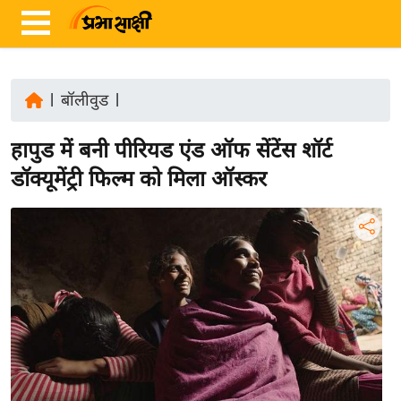
|
बॉलीवुड
|
ता
हापुड में बनी पीरियड एंड ऑफ सेंटेंस शॉर्ट
ज़ा
ख
डॉक्यूमेंट्री फिल्म को मिला ऑस्कर
ब
र
रा
ष्ट्री
य
अं
त
र्रा
ष्ट्री