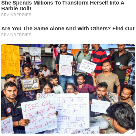
/
फै
श
न
घ
रे
लू
नु
स्खे
प
र्य
ट
न
स्थ
ल
फि