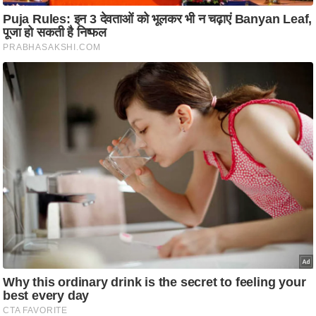
ति
ष
प्र
भु
म
हि
मा
/
ध
र्म
स्थ
ल
व्र
त
त्यो
हा
र