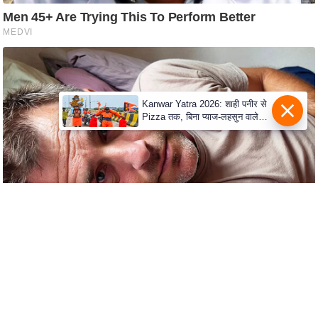
C
o
n
t
a
Kanwar Yatra 2026: शाही पनीर से
c
Pizza तक, बिना प्याज-लहसुन वाले
Modern Menu का बढ़ा क्रेज
t
E
d
i
t
o
r
A
d
v