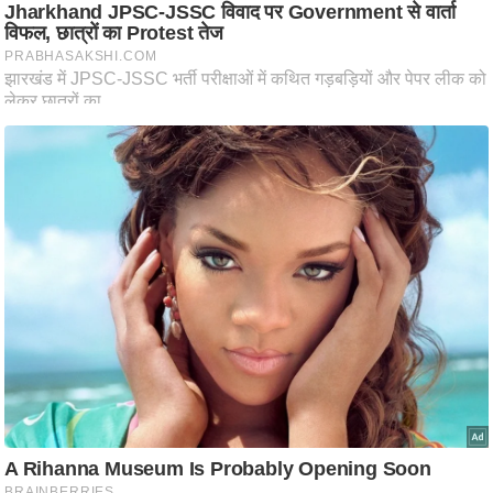
ट
ने
स
मं
त्रा
रि
ले
श
न
शि
प
रा
ज
नी
ति
वि
श्ले