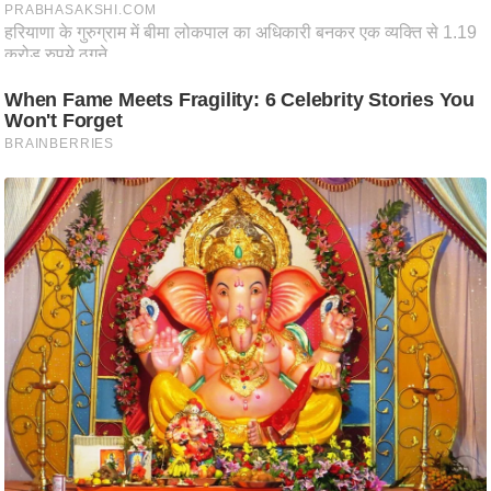
आ
र
.
आ
ई
.
चा
य
प
र
स
मी
क्षा
ध
र्म
ज्यो