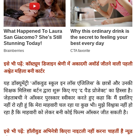
इ
म
ई
-
पे
प
र
इसे भी पढ़ें: कॉस्ट्यूम डिजाइन श्रेणी में अकादमी अवॉर्ड जीतने वाली पहली
मि
अश्वेत महिला बनी कार्टर
सा
ल
यह डॉक्यूमेंट्री ‘ऑकवुड स्कूल इन लॉस एंजिलिस’ के छात्रों और उनकी
शिक्षक मिलिसा बर्टन द्वारा शुरू किए गए ‘द पैड प्रोजेक्ट’ का हिस्सा है।
बे
जेहताबची ने ऑस्कर पुरस्कार स्वीकार करते हुए कहा कि मैं इसलिए
मि
नहीं रो रही हूं कि मेरा माहवारी चल रहा या कुछ भी। मुझे विश्वास नहीं हो
रहा है कि माहवारी को लेकर बनी कोई फिल्म ऑस्कर जीत सकती है।
सा
ल
श
इसे भी पढ़ें: हॉलीवुड अभिनेत्री किएरा नाइटली नहीं करना चाहतीं है न्यूड