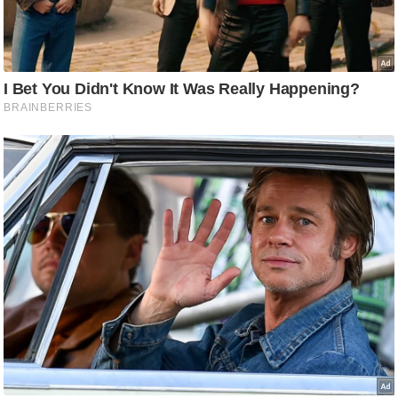
g
N
e
w
s
ला
इ
फ
स्टा
इ
ल
टे
क्नॉ
लॉ
जी
ब्यू
टी