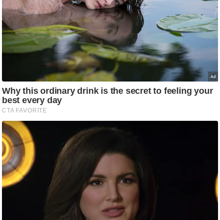
आ
र
.
आ
ई
.
चा
य
प
र
स
मी
क्षा
ध
र्म
ज्यो