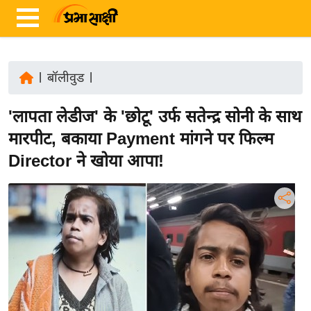
|
बॉलीवुड
|
ता
'लापता लेडीज' के 'छोटू' उर्फ सतेन्द्र सोनी के साथ
ज़ा
ख
मारपीट, बकाया Payment मांगने पर फिल्म
ब
Director ने खोया आपा!
र
रा
ष्ट्री
य
अं
त
र्रा
ष्ट्री