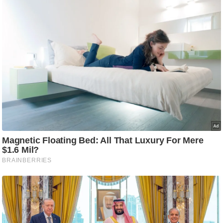
ट
ने
स
मं
त्रा
रि
ले
श
न
शि
प
रा
ज
नी
ति
वि
श्ले