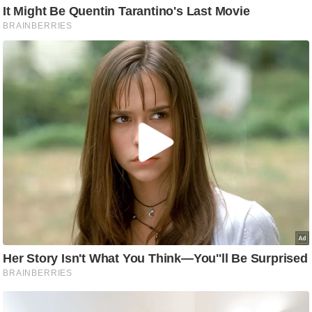
/
फै
श
न
घ
रे
लू
नु
स्खे
प
र्य
ट
न
स्थ
ल
फि