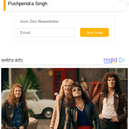
ड
Pushpendra Singh
हॉ
ली
वु
ड
फि
ल्म
स
मी
क्षा
B
r
e
a
k
i
n