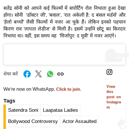
र्ल्ड
सतेंद्र सोनी को आपने कई फिल्मों में सपोर्टिंग रोल निभाता हुआ देखा
न्यू
होगा। सोनी 'डॉक्टर जी', 'बवाल', 'रात अकेली है: द बंसल मर्डर्स' और
ज
'हेलो बच्चों' जैसी फिल्मों में नजर आ चुके हैं। लेकिन इनको पहचान
ब्री
किरण राव 'लापता लेडीज' से मिली है। इसमें उन्होंने छोटू का किरदार
निभाया था। वहीं, इस समय वह 'मिर्जापुर: द मूवी' में नजर आएंगे।
फ
म
नो
रं
ज
शेयर करें
न
ज
View
We're now on WhatsApp.
Click to join.
ग
this
त
post on
Tags
Instagra
बॉ
m
Satendra Soni
Laapataa Ladies
ली
Bollywood Controversy
Actor Assaulted
वु