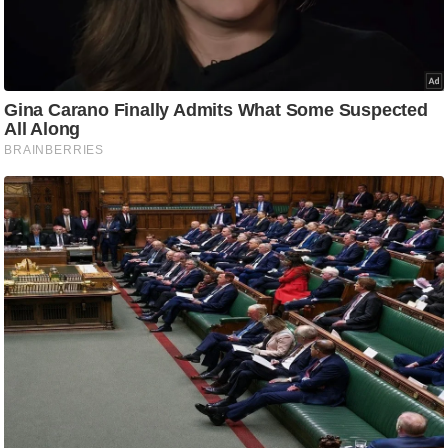
ति
ष
प्र
भु
म
हि
मा
/
ध
र्म
स्थ
ल
व्र
त
त्यो
हा
र