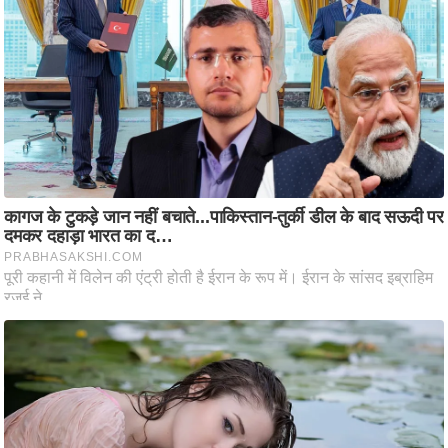
ष
ण
स
म
सा
म
यि
क
मा
तृ
भू
मि
स्तं
भ
ए
म
.