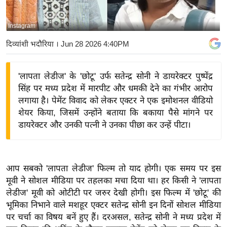
य
बि
Instagram
ज़
दिव्यांशी भदौरिया
। Jun 28 2026 4:40PM
ने
स
'लापता लेडीज' के 'छोटू' उर्फ सतेन्द्र सोनी ने डायरेक्टर पुष्पेंद्र
उ
सिंह पर मध्य प्रदेश में मारपीट और धमकी देने का गंभीर आरोप
द्यो
लगाया है। पेमेंट विवाद को लेकर एक्टर ने एक इमोशनल वीडियो
ग
शेयर किया, जिसमें उन्होंने बताया कि बकाया पैसे मांगने पर
ज
डायरेक्टर और उनकी पत्नी ने उनका पीछा कर उन्हें पीटा।
ग
त
वि
आप सबको 'लापता लेडीज' फिल्म तो याद होगी। एक समय पर इस
शे
मूवी ने सोशल मीडिया पर तहलका मचा दिया था। हर किसी ने 'लापता
ष
लेडीज' मूवी को ओटीटी पर जरुर देखी होगी। इस फिल्म में 'छोटू' की
ज्ञ
भूमिका निभाने वाले मशहूर एक्टर सतेन्द्र सोनी इन दिनों सोशल मीडिया
रा
पर चर्चा का विषय बनें हुए हैं। दरअसल, सतेन्द्र सोनी ने मध्य प्रदेश में