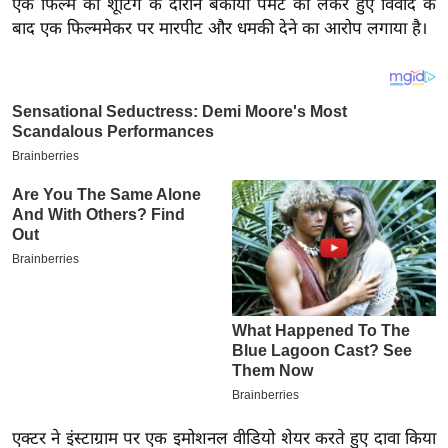
एक फिल्म की शूटिंग के दौरान बकाया पेमेंट को लेकर हुए विवाद के
य
बाद एक फिल्ममेकर पर मारपीट और धमकी देने का आरोप लगाया है।
ब
ज
ट
खे
ल
क्रि
के
ट
I
P
L
2
0
2
6
एक्टर ने इंस्टाग्राम पर एक इमोशनल वीडियो शेयर करते हुए दावा किया
क्रा