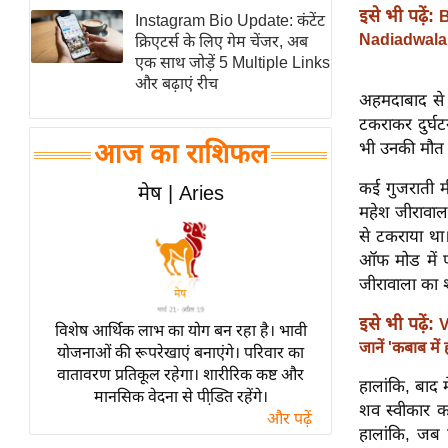
इसे भी पढ़ें:
B
Instagram Bio Update: कंटेंट
स्तंभ
Nadiadwala का
क्रिएटर्स के लिए गेम चेंजर, अब
एम.
एक साथ जोड़ें 5 Multiple Links
आर.
और बढ़ाएं रीच
अहमदाबाद से 
आई.
टकराकर दुर्घट
चाय पर
भी उनकी मौत क
आज का राशिफल
समीक्षा
कई गुजराती मी
मेष | Aries
धर्म
महेश जीरावाला
ज्योतिष
से टकराया था
प्रभु
ऑफ मोड में प
जीरावाला का 
महिमा/
धर्मस्थल
इसे भी पढ़ें:
V
विशेष आर्थिक लाभ का योग बन रहा है। भावी
व्रत
जानें 'कबाब मे
योजनाओं की रूपरेखाएं बनाएंगे। परिवार का
त्योहार
वातावरण प्रतिकूल रहेगा। शारीरिक कष्ट और
हालांकि, बाद म
मानसिक वेदना से पीडि़त रहेंगे।
राशिफल
शव स्वीकार कर
और पढ़ें
विशेष
हालांकि, जब 