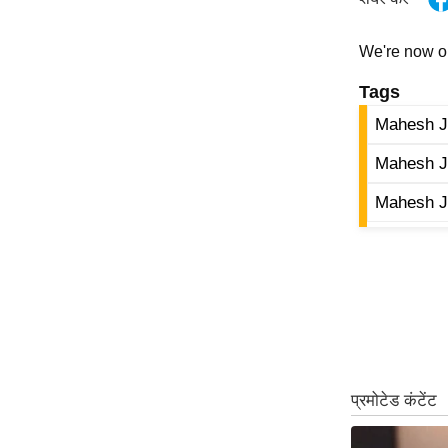
ऑडियो
We're now 
इंफ़ोग्राफ़िक
राज्यों से
Tags
शहरों से
Mahesh J
वेब स्टोरी
Mahesh J
कार्टून
Mahesh J
Short
Videos
iOS App
About us
Contact Editor
Advertise
Privacy Policy
Grievance
Redressal