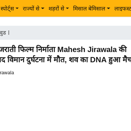
स्पोर्ट्स
राज्यों से
शहरों से
मिसाल बेमिसाल
लाइफस्
वुड
|
जराती फिल्म निर्माता Mahesh Jirawala की
 विमान दुर्घटना में मौत, शव का DNA हुआ मै