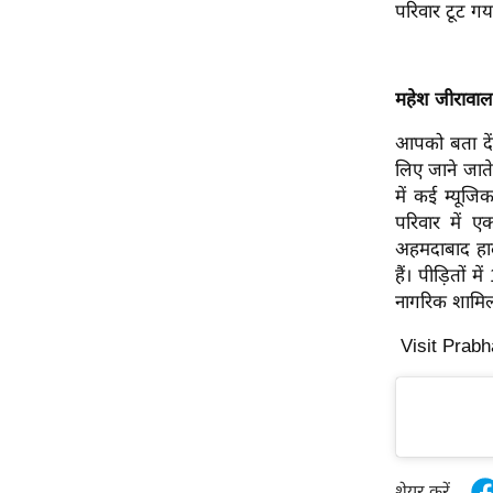
विश्लेषण
परिवार टूट गय
ट्रेंडिंग
महेश जीरावाल
Q
u
आपको बता दें
i
लिए जाने जाते
c
में कई म्यूजि
k
परिवार में 
L
अहमदाबाद हाद
i
हैं। पीड़ितों
n
नागरिक शामिल
k
s
Visit Prabh
विधानसभा
चुनाव
फोटो
वीडियो
शेयर करें