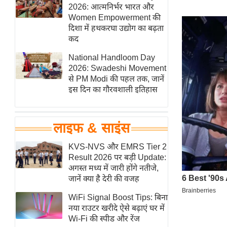
हॉलीवुड
2026: आत्मनिर्भर भारत और
Women Empowerment की
फिल्म समीक्षा
दिशा में हथकरघा उद्योग का बढ़ता
Breaking
कद
News
National Handloom Day
लाइफस्टाइल
2026: Swadeshi Movement
से PM Modi की पहल तक, जानें
टेक्नॉलॉजी
इस दिन का गौरवशाली इतिहास
ब्यूटी/फैशन
घरेलू नुस्खे
लाइफ & साइंस
पर्यटन स्थल
फिटनेस मंत्रा
KVS-NVS और EMRS Tier 2
Result 2026 पर बड़ी Update:
रिलेशनशिप
अगस्त मध्य में जारी होंगे नतीजे,
राजनीति
जानें क्या है देरी की वजह
विश्लेषण
WiFi Signal Boost Tips: बिना
समसामयिक
नया राउटर खरीदे ऐसे बढ़ाएं घर में
Wi-Fi की स्पीड और रेंज
मातृभूमि