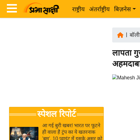
राष्ट्रीय
अंतर्राष्ट्रीय
बिज़नेस
Latest
ता
News
|
बॉली
ज़ा
in
ख
लापता गु
Hindi
ब
अहमदाबाद
र
Hindi
राष्ट्रीय
News
अंतर्राष्ट्रीय
Live
बिज़नेस
उद्योग
Breaking
स्पेशल रिपोर्ट
जगत
News in
विशेषज्ञ
Hindi
आ गई बुरी खबर! भारत पर फूटने
राय
ही वाला है ट्रंप का ये खतरनाक
'बम', 10 प्वाइंट में इसके असर को