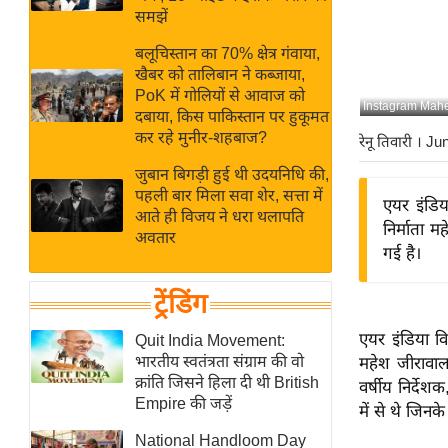
बजट
Hindi
समझें
खेल
News
बलूचिस्तान का 70% क्षेत्र गंवाया,
क्रिकेट
खैबर को तालिबान ने कब्जाया,
Hindi
IPL
PoK में गोलियों से आवाज को
Instagram Mahe
दबाया, किस पाकिस्तान पर हुकूमत
Videos
2026
कर रहे मुनीर-शहबाज?
रेनू तिवारी
। Ju
क्राइम
जुबान बिगड़ी हुई थी उदयनिधि की,
ई-पेपर
पहली बार मिला सवा शेर, सत्ता में
एयर इंडिय
मिसाल बेमिसाल
आते ही विजय ने धरा थलापति
निर्माता 
अवतार
शख्सियत
गई है।
यंग इंडिया
ट्रेंडिंग
साहित्य जगत
ऑटो वर्ल्ड
एयर इंडिया वि
Quit India Movement:
भारतीय स्वतंत्रता संग्राम की वो
महेश जीरावाल
न्यूज ब्रीफ
क्रांति जिसने हिला दी थी British
वर्षीय निर्देश
मनोरंजन जगत
Empire की जड़ें
में से थे जिन
बॉलीवुड
National Handloom Day