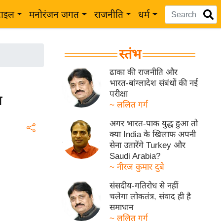
टाइल
मनोरंजन जगत
राजनीति
धर्म
स्तंभ
ढाका की राजनीति और
भारत-बांग्लादेश संबंधों की नई
परीक्षा
च
~ ललित गर्ग
अगर भारत-पाक युद्ध हुआ तो
क्या India के खिलाफ अपनी
सेना उतारेंगे Turkey और
Saudi Arabia?
~ नीरज कुमार दुबे
संसदीय-गतिरोध से नहीं
चलेगा लोकतंत्र, संवाद ही है
समाधान
~ ललित गर्ग