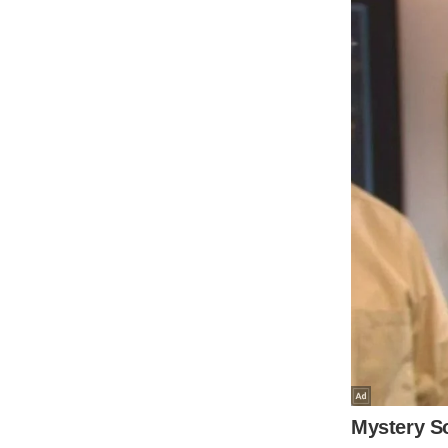
Code Of Ethics
RSS
Our Team
Expert Panel
Loksabhachunav
Android App