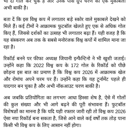
भी दो गोल कर चुके हैं और उनके पास ग्रुप चरण का एक मुकाबला
र्ल्ड
अभी बाकी है।
न्यू
बता दें कि इस विश्व कप में लगातार बड़े स्कोर वाले मुकाबले देखने को
ज
मिले हैं। कई टीमों ने आक्रामक फुटबॉल खेलते हुए एक से अधिक गोल
ब्री
किए हैं, जिससे दर्शकों का उत्साह भी लगातार बढ़ा हैं। यही वजह है कि
फ
यह संस्करण अब तक के सबसे मनोरंजक विश्व कपों में शामिल माना जा
म
रहा है।
नो
रिकॉर्ड बनने पर फीफा अध्यक्ष जियानी इन्फैन्टिनो ने भी खुशी जताई।
रं
उन्होंने कहा कि 2022 विश्व कप के 172 गोल के रिकॉर्ड को पीछे
ज
छोड़ना इस बात का प्रमाण है कि विश्व कप 2026 में आक्रामक खेल
न
और रोमांच अपने चरम पर हैं। उन्होंने कहा कि यह टूर्नामेंट पहले ही
ज
यादगार बन चुका है और अभी नॉकआउट चरण बाकी है।
ग
त
अब जबकि प्रतियोगिता का लगभग आधा हिस्सा शेष है, ऐसे में गोलों
की कुल संख्या और भी आगे बढ़ने की पूरी संभावना हैं। फुटबॉल
बॉ
विशेषज्ञों का मानना है कि यदि यही रफ्तार जारी रही तो विश्व कप 2026
ली
ऐसा नया रिकॉर्ड बना सकता है, जिसे आने वाले कई वर्षों तक तोड़ पाना
वु
किसी भी विश्व कप के लिए आसान नहीं होगा।