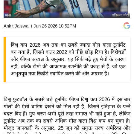
य
बि
ANI
प्रतिरूप फोटो
ज़
Ankit Jaiswal
। Jun 26 2026 10:52PM
ने
स
विश्व कप 2026 अब तक का सबसे ज्यादा गोल वाला टूर्नामेंट
उ
बन गया है, जिसने कतर 2022 को पीछे छोड़ दिया है। विशेषज्ञों
द्यो
और फीफा अध्यक्ष के अनुसार, यह सिर्फ बढ़े हुए मैचों के कारण
ग
नहीं, बल्कि टीमों की आक्रामक रणनीति की वजह से है, जो एक
ज
अभूतपूर्व नया रिकॉर्ड स्थापित करने की ओर अग्रसर है।
ग
त
वि
विश्व फुटबॉल के सबसे बड़े टूर्नामेंट फीफा विश्व कप 2026 में इस बार
शे
गोलों की ऐसी बारिश देखने को मिल रही है, जिसने इतिहास के पन्ने
ष
बदल दिए हैं। ग्रुप चरण अभी पूरी तरह समाप्त भी नहीं हुआ है, लेकिन
ज्ञ
टूर्नामेंट अब तक का सबसे अधिक गोल वाला विश्व कप बन चुका है।
रा
मौजूद जानकारी के अनुसार, 25 जून को संयुक्त राज्य अमेरिका और