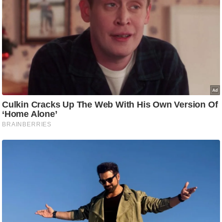
ट
ने
स
मं
त्रा
रि
ले
श
न
शि
प
रा
ज
नी
ति
वि
श्ले