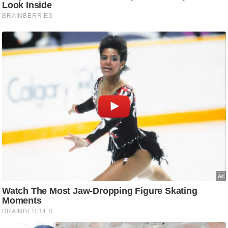
g
N
e
w
s
ला
इ
फ
स्टा
इ
ल
टे
क्नॉ
लॉ
जी
ब्यू
टी