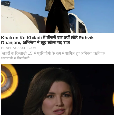
ष
ण
स
म
सा
म
यि
क
मा
तृ
भू
मि
स्तं
भ
ए
म
.