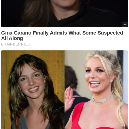
आ
र
.
आ
ई
.
चा
य
प
र
स
मी
क्षा
ध
र्म
ज्यो