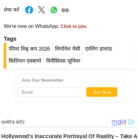
ड
हॉ
शेयर करें
ली
वु
We're now on WhatsApp.
Click to join.
ड
Tags
फि
फीफा विश्व कप 2026
लियोनेल मेसी
एरलिंग हालांड
ल्म
स
किलियन एमबाप्पे
विनीसियस जूनियर
मी
क्षा
B
r
e
a
k
i
n