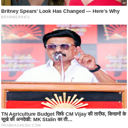
ति
ष
प्र
भु
म
हि
मा
/
ध
र्म
स्थ
ल
व्र
त
त्यो
हा
र