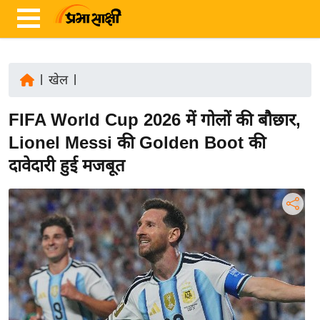
|
खेल
|
ता
FIFA World Cup 2026 में गोलों की बौछार,
ज़ा
ख
Lionel Messi की Golden Boot की
ब
दावेदारी हुई मजबूत
र
रा
ष्ट्री
य
अं
त
र्रा
ष्ट्री