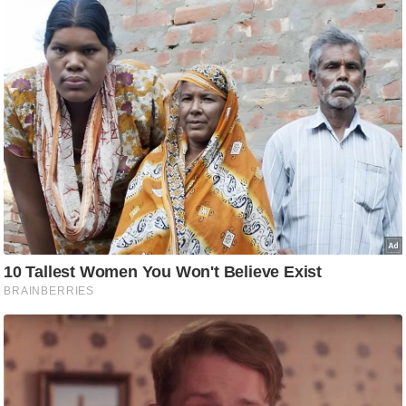
/
फै
श
न
घ
रे
लू
नु
स्खे
प
र्य
ट
न
स्थ
ल
फि