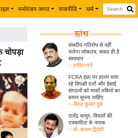
टाइल
मनोरंजन जगत
राजनीति
धर्म
स्तंभ
संसदीय-गतिरोध से नहीं
 चोपड़ा
चलेगा लोकतंत्र, संवाद ही है
समाधान
ट
~ ललित गर्ग
FCRA Bill पर हल्ला मचा
रहे विपक्षी दलों और ईसाई
संगठनों को मार्को रुबियो का
बयान सुनना चाहिए
~ नीरज कुमार दुबे
राजेंद्र माथुर- विचारों की
पत्रकारिता के नायक
~ प्रो. संजय द्विवेदी