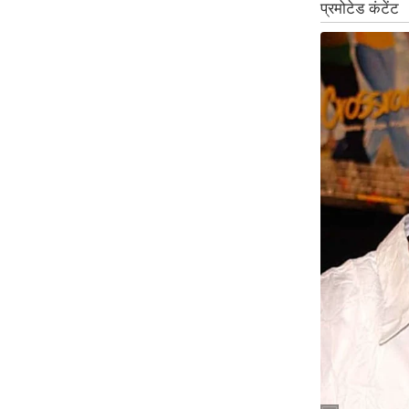
Code Of Ethics
RSS
Our Team
Expert Panel
Loksabhachunav
Android App