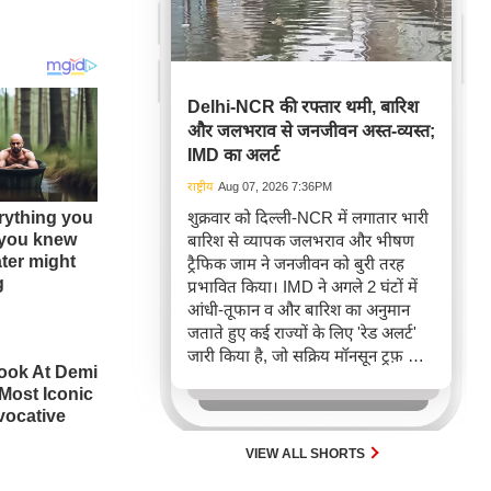
Delhi-NCR की रफ्तार थमी, बारिश
और जलभराव से जनजीवन अस्त-व्यस्त;
IMD का अलर्ट
राष्ट्रीय
Aug 07, 2026 7:36PM
शुक्रवार को दिल्ली-NCR में लगातार भारी
बारिश से व्यापक जलभराव और भीषण
ट्रैफिक जाम ने जनजीवन को बुरी तरह
प्रभावित किया। IMD ने अगले 2 घंटों में
आंधी-तूफान व और बारिश का अनुमान
जताते हुए कई राज्यों के लिए 'रेड अलर्ट'
जारी किया है, जो सक्रिय मॉनसून ट्रफ़ और
चक्रवाती हवाओं के घेरे का परिणाम है,
जिससे यातायात बाधित होने के साथ-साथ
सफदरजंग अस्पताल में भी जलभराव की
स्थिति बनी।
VIEW ALL SHORTS