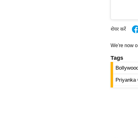
ऑडियो
इंफ़ोग्राफ़िक
राज्यों से
शेयर करें
शहरों से
वेब स्टोरी
We're now 
कार्टून
Tags
Short
Bollywoo
Videos
Priyanka 
iOS App
About us
Contact Editor
Advertise
Privacy Policy
Grievance
Redressal