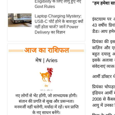
Eligibility के लिए लागू हुए नए
"हम हमेशा साथ
स्तंभ
Govt Rules
एम.
Laptop Charging Mystery:
इंस्टाग्राम 
आर.
USB-C पोर्ट होने के बावजूद क्यों
43 वर्षीय प्र
नहीं होता चार्ज? जानें Power
आई.
डैड। आप हमेशा 
Delivery का विज्ञान
चाय पर
प्रियंका की इ
समीक्षा
कज़िन और एक्ट
आज का राशिफल
धर्म
बहुत दयालु और
ज्योतिष
मेष | Aries
इसके अलावा वर
संवेदनाएं व्यक्त
प्रभु
महिमा/
आर्मी डॉक्टर थ
धर्मस्थल
प्रियंका चोपड
व्रत
इंडियन आर्मी 
त्योहार
नए लोगों से भेंट होंगी, जो लाभदायक होगी।
2008 से कैंसर
संतान की प्रगति से सुख और प्रसन्नता।
राशिफल
आयु में उनका
मनमर्जी नहीं चलेगी, मर्यादा में रहें। धन प्राप्ति
विशेष
के नए साधन बनेंगे।