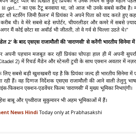
 अपने अटूट प्यार को दिखाते हुए प्रियंका ने उनके निधन से कुछ महीने पह
lil girl..." का एक टैटू बनवाया था, जो आज भी उनके सबसे करीब है। 
इट शो स्टारिंग जिमी फ़ैलन' में प्रियंका ने अपने पिता को याद करते हुए कह
करीब थी। वे मेरे सबसे बड़े सपोर्टर, चीयरलीडर और कमरे में सबसे ज़्यादा
 अगर मैं कोई छोटा सा अवॉर्ड भी जीतती, तो वे गर्व से चिल्ला उठते थे।"
िटाडेल 2' के बाद एसएस राजामौली की 'वाराणसी' से करेंगी भारतीय सिनेमा मे
पर अपनी पहचान मजबूत कर रहीं प्रियंका चोपड़ा हाल ही में अपनी सुपर
Citadel 2) में रिचर्ड मैडेन और स्टेनली टुची के साथ एक्शन अवतार में नज़
े लिए सबसे बड़ी खुशखबरी यह है कि प्रियंका जल्द ही भारतीय सिनेमा में
ा रही हैं। वह दिग्गज निर्देशक एसएस राजामौली की आने वाली तेलुगु भाष
ंस-फिक्शन एक्शन-एडवेंचर फिल्म 'वाराणसी' में मुख्य भूमिका निभाएंगी।
महेश बाबू और पृथ्वीराज सुकुमारन भी अहम भूमिकाओं में हैं।
ment News Hindi
Today only at Prabhasakshi