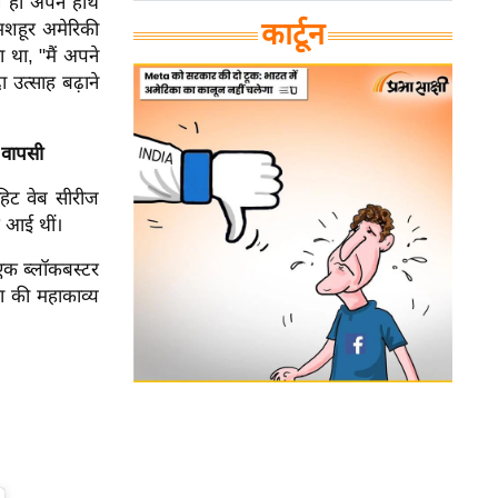
ले ही अपने हाथ
कार्टून
मशहूर अमेरिकी
ा था, "मैं अपने
 उत्साह बढ़ाने
ं वापसी
हिट वेब सीरीज
र आई थीं।
 एक ब्लॉकबस्टर
ा की महाकाव्य