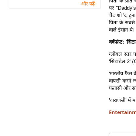
पिता के प्रति
विश्लेषण
और पढ़ें
पर "Daddy's 
ट्रेंडिंग
चैट शो 'द टुना
पिता के सबसे 
Q
वाले इंसान थे।
u
वर्कफ्रंट: 'स
i
c
ग्लोबल स्तर 
k
'सिटाडेल 2' (
L
i
भारतीय फैंस क
n
वापसी करने ज
k
फंतासी और साइ
s
'वाराणसी' में 
विधानसभा
Entertain
चुनाव
फोटो
वीडियो