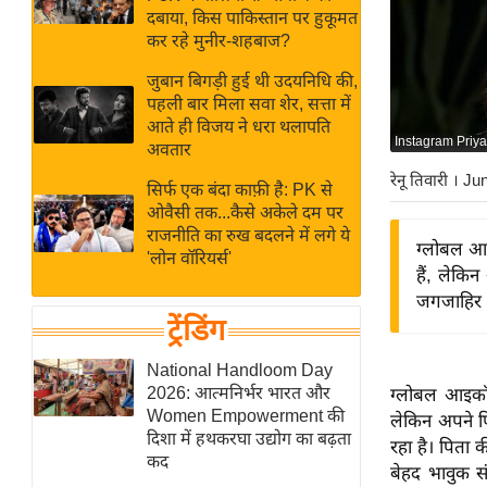
बजट
Hindi
दबाया, किस पाकिस्तान पर हुकूमत
खेल
News
कर रहे मुनीर-शहबाज?
क्रिकेट
जुबान बिगड़ी हुई थी उदयनिधि की,
Hindi
IPL
पहली बार मिला सवा शेर, सत्ता में
आते ही विजय ने धरा थलापति
Videos
2026
Instagram Priy
अवतार
क्राइम
रेनू तिवारी
। Ju
सिर्फ एक बंदा काफ़ी है: PK से
ई-पेपर
ओवैसी तक...कैसे अकेले दम पर
मिसाल बेमिसाल
राजनीति का रुख बदलने में लगे ये
ग्लोबल आइ
'लोन वॉरियर्स'
शख्सियत
हैं, लेकि
यंग इंडिया
जगजाहिर र
ट्रेंडिंग
साहित्य जगत
ऑटो वर्ल्ड
National Handloom Day
2026: आत्मनिर्भर भारत और
ग्लोबल आइकॉन 
न्यूज ब्रीफ
Women Empowerment की
लेकिन अपने प
मनोरंजन जगत
दिशा में हथकरघा उद्योग का बढ़ता
रहा है। पिता 
कद
बॉलीवुड
बेहद भावुक स