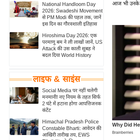
आज भी उनके प
हॉलीवुड
National Handloom Day
2026: Swadeshi Movement
फिल्म समीक्षा
से PM Modi की पहल तक, जानें
Breaking
इस दिन का गौरवशाली इतिहास
News
Hiroshima Day 2026: एक
लाइफस्टाइल
परमाणु बम ने ली लाखों जानें, US
Attack की उस काली सुबह ने
टेक्नॉलॉजी
बदल दिया World History
ब्यूटी/फैशन
घरेलू नुस्खे
लाइफ & साइंस
पर्यटन स्थल
फिटनेस मंत्रा
Social Media पर नहीं चलेगी
मनमानी! नए नियम के तहत सिर्फ
रिलेशनशिप
2 घंटे में हटाना होगा आपत्तिजनक
राजनीति
कंटेंट
विश्लेषण
Himachal Pradesh Police
समसामयिक
Constable Bharti: आवेदन की
आखिरी तारीख तय, EWS
मातृभूमि