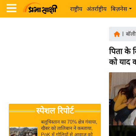
राष्ट्रीय
अंतर्राष्ट्रीय
बिज़नेस
Latest
ता
News
|
बॉली
ज़ा
in
ख
पिता के
Hindi
ब
को याद क
र
Hindi
राष्ट्रीय
News
अंतर्राष्ट्रीय
Live
बिज़नेस
उद्योग
Breaking
स्पेशल रिपोर्ट
जगत
News in
विशेषज्ञ
Hindi
बलूचिस्तान का 70% क्षेत्र गंवाया,
राय
खैबर को तालिबान ने कब्जाया,
PoK में गोलियों से आवाज को