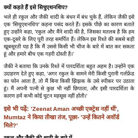
ख्सि
क्यों कहते हैं इसे सिचुएशनशिप?
य
भले ही रकुल और जैकी शादी के बंधन में बंध चुके हैं, लेकिन जैकी इसे
त
एक 'सिचुएशनशिप' कहना पसंद करते हैं। इसके पीछे का कारण बताते
यं
हुए उन्होंने कहा, 'रकुल और मैंने शादी की है, जिसका मतलब है कि हम
ग
एक-दूसरे के लिए पूरी तरह समर्पित हैं। लेकिन इस रिश्ते की सबसे बड़ी
इं
खूबसूरती यह है कि मैं उससे किसी भी चीज के बारे में बात कर सकता
डि
हूं और हमारे बीच एक गहरी दोस्ती है।'
या
जैकी ने बताया कि उनके रिश्ते में पारदर्शिता बहुत अहम है। उन्होंने एक
सा
उदाहरण देते हुए कहा, 'अगर रकुल के सामने मेरी किसी पुरानी गर्लफ्रेंड
हि
का फोन आता है, तो मैं बिना किसी झिझक के उसे स्पीकर पर उठाता
त्य
हूं। मैं अपनी पत्नी से कुछ भी नहीं छिपाता, और इसी पारदर्शिता के
ज
कारण हमें कभी कोई घुटन महसूस नहीं होती।'
ग
इसे भी पढ़ें:
'Zeenat Aman अच्छी एक्ट्रेस नहीं थीं',
त
Mumtaz ने किया तीखा तंज, पूछा- 'उन्हें कितने अवॉर्ड
ऑ
मिले?'
टो
व