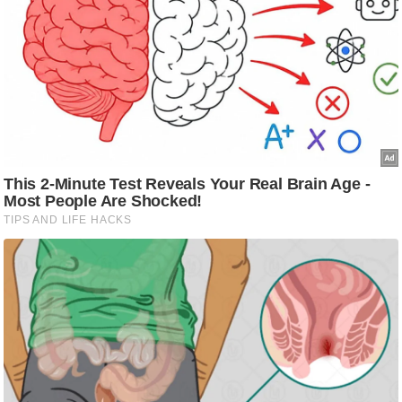
आ
र
.
आ
ई
.
चा
य
प
र
स
मी
क्षा
ध
र्म
ज्यो