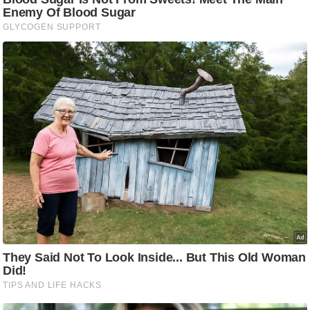
/
फै
श
न
घ
रे
लू
नु
स्खे
प
र्य
ट
न
स्थ
ल
फि