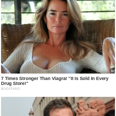
ट
ने
स
मं
त्रा
रि
ले
श
न
शि
प
रा
ज
नी
ति
वि
श्ले