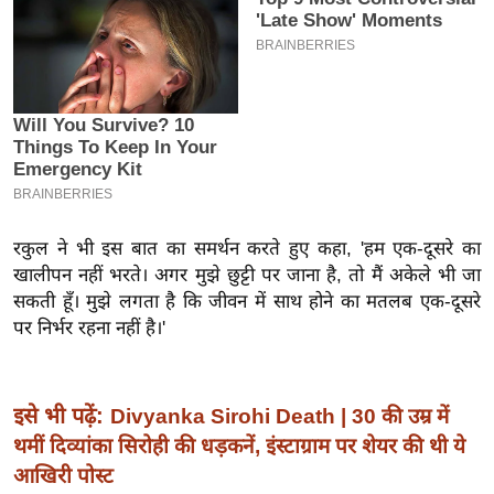
इ
म
ई
-
पे
प
र
मि
रकुल ने भी इस बात का समर्थन करते हुए कहा, 'हम एक-दूसरे का
सा
खालीपन नहीं भरते। अगर मुझे छुट्टी पर जाना है, तो मैं अकेले भी जा
ल
सकती हूँ। मुझे लगता है कि जीवन में साथ होने का मतलब एक-दूसरे
पर निर्भर रहना नहीं है।'
बे
मि
सा
इसे भी पढ़ें:
Divyanka Sirohi Death | 30 की उम्र में
ल
थमीं दिव्यांका सिरोही की धड़कनें, इंस्टाग्राम पर शेयर की थी ये
श
आखिरी पोस्ट