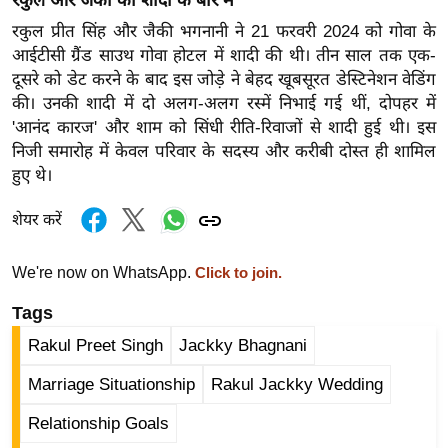
रकुल और जैकी की शादी के बारे में
र्ल्ड
रकुल प्रीत सिंह और जैकी भगनानी ने 21 फरवरी 2024 को गोवा के
न्यू
आईटीसी ग्रैंड साउथ गोवा होटल में शादी की थी। तीन साल तक एक-
ज
दूसरे को डेट करने के बाद इस जोड़े ने बेहद खूबसूरत डेस्टिनेशन वेडिंग
ब्री
की। उनकी शादी में दो अलग-अलग रस्में निभाई गई थीं, दोपहर में
फ
'आनंद कारज' और शाम को सिंधी रीति-रिवाजों से शादी हुई थी। इस
निजी समारोह में केवल परिवार के सदस्य और करीबी दोस्त ही शामिल
म
हुए थे।
नो
रं
शेयर करें
ज
न
We're now on WhatsApp.
Click to join.
ज
Tags
ग
त
Rakul Preet Singh
Jackky Bhagnani
बॉ
Marriage Situationship
Rakul Jackky Wedding
ली
वु
Relationship Goals