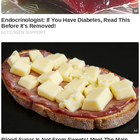
g
N
e
w
s
ला
इ
फ
स्टा
इ
ल
टे
क्नॉ
लॉ
जी
ब्यू
टी