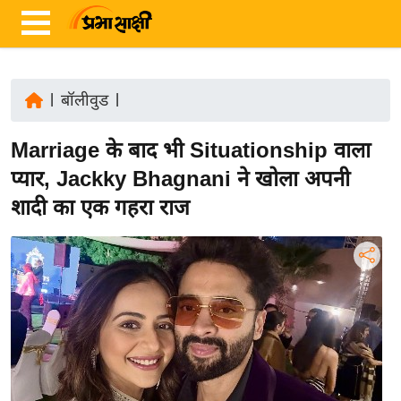
|
बॉलीवुड
|
ता
Marriage के बाद भी Situationship वाला
ज़ा
ख
प्यार, Jackky Bhagnani ने खोला अपनी
ब
शादी का एक गहरा राज
र
रा
ष्ट्री
य
अं
त
र्रा
ष्ट्री