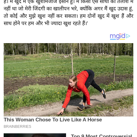
हैं। मैं खुद में एक खुशमिजाज इंसान हूं। मैं किसी ऐसे साथी की तलाश में
य
नहीं था जो मेरी जिंदगी का खालीपन भरे, क्योंकि अगर मैं खुद उदास हूं,
ब
तो कोई और मुझे खुश नहीं कर सकता। हम दोनों खुद में खुश हैं और
ज
साथ होने पर हम और भी ज्यादा खुश रहते हैं।'
ट
खे
ल
क्रि
के
ट
I
P
L
2
0
2
6
क्रा