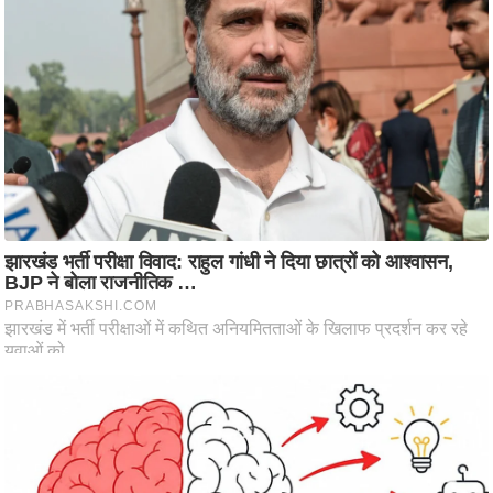
ष
ण
स
म
सा
म
यि
क
मा
तृ
भू
मि
स्तं
भ
ए
म
.