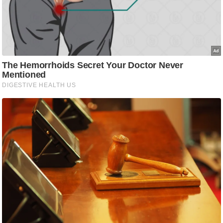
ति
ष
प्र
भु
म
हि
मा
/
ध
र्म
स्थ
ल
व्र
त
त्यो
हा
र