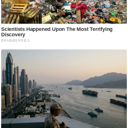
ट
ने
स
मं
त्रा
रि
ले
श
न
शि
प
रा
ज
नी
ति
वि
श्ले