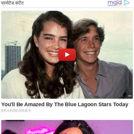
ड
हॉ
ली
वु
ड
फि
ल्म
स
मी
क्षा
B
r
e
a
k
i
n