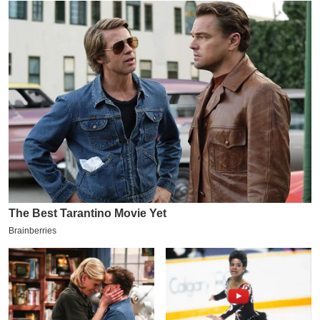
य
ब
ज
ट
खे
ल
क्रि
के
ट
I
P
L
2
0
2
6
क्रा