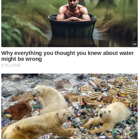
/
फै
श
न
घ
रे
लू
नु
स्खे
प
र्य
ट
न
स्थ
ल
फि