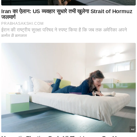
ष
ण
स
म
सा
म
यि
क
मा
तृ
भू
मि
स्तं
भ
ए
म
.