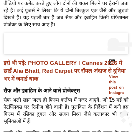
ख्सि
वीडियो पर कमेंट करते हुए लोग दोनों की शक्ल मिलने पर हैरानी जता
य
रहे हैं। कई यूजर्स ने लिखा कि ये दोनों बिल्कुल एक जैसे और जुड़वां
त
दिखते हैं। यह पहली बार है जब सैफ और इब्राहिम किसी प्रोफेशनल
प्रोजेक्ट के लिए साथ आए हैं।
यं
ग
इं
डि
या
इसे भी पढ़ें:
PHOTO GALLERY । Cannes 2026 में
सा
छाईं Alia Bhatt, Red Carpet पर रॉयल अंदाज से दुनिया
हि
View
भर में जमाई धाक
त्य
this
post on
ज
सैफ और इब्राहिम के आने वाले प्रोजेक्ट्स
Instagra
ग
m
सैफ अली खान जल्द ही फिल्म कर्तव्य में नजर आएंगे, जो 15 मई को
त
नेटफ्लिक्स पर रिलीज होने वाली है। पुलकित के निर्देशन में बनी इस
ऑ
फिल्म में रसिका दुगल और संजय मिश्रा जैसे कलाकार भी मुख्य
भूमिकाओं में हैं।
टो
व