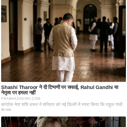
ति
ष
प्र
भु
म
हि
मा
/
ध
र्म
स्थ
ल
व्र
त
त्यो
हा
र