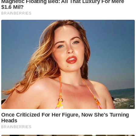
आ
र
.
आ
ई
.
चा
य
प
र
स
मी
क्षा
ध
र्म
ज्यो