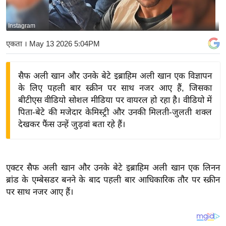
य
बि
Instagram
ज़
एकता
। May 13 2026 5:04PM
ने
स
सैफ अली खान और उनके बेटे इब्राहिम अली खान एक विज्ञापन
उ
के लिए पहली बार स्क्रीन पर साथ नजर आए हैं, जिसका
द्यो
बीटीएस वीडियो सोशल मीडिया पर वायरल हो रहा है। वीडियो में
ग
पिता-बेटे की मजेदार केमिस्ट्री और उनकी मिलती-जुलती शक्ल
ज
देखकर फैंस उन्हें जुड़वां बता रहे हैं।
ग
त
वि
एक्टर सैफ अली खान और उनके बेटे इब्राहिम अली खान एक लिनन
शे
ब्रांड के एम्बेसडर बनने के बाद पहली बार आधिकारिक तौर पर स्क्रीन
ष
पर साथ नजर आए हैं।
ज्ञ
रा