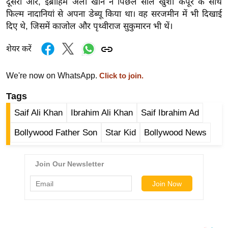
दूसरी ओर, इब्राहिम अली खान ने पिछले साल खुशी कपूर के साथ
र्ल्ड
फिल्म नादानियां से अपना डेब्यू किया था। वह सरजमीन में भी दिखाई
न्यू
दिए थे, जिसमें काजोल और पृथ्वीराज सुकुमारन भी थें।
ज
शेयर करें
ब्री
फ
We're now on WhatsApp.
Click to join.
म
नो
Tags
रं
Saif Ali Khan
Ibrahim Ali Khan
Saif Ibrahim Ad
ज
न
Bollywood Father Son
Star Kid
Bollywood News
ज
ग
त
बॉ
ली
वु