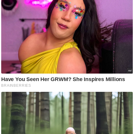
g
N
e
w
s
ला
इ
फ
स्टा
इ
ल
टे
क्नॉ
लॉ
जी
ब्यू
टी