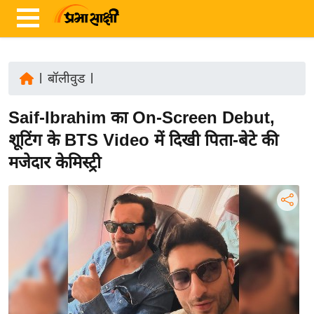
|
बॉलीवुड
|
ता
Saif-Ibrahim का On-Screen Debut,
ज़ा
ख
शूटिंग के BTS Video में दिखी पिता-बेटे की
ब
मजेदार केमिस्ट्री
र
रा
ष्ट्री
य
अं
त
र्रा
ष्ट्री