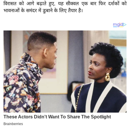
य
विरासत को आगे बढ़ाते हुए, यह सीक्वल एक बार फिर दर्शकों को
ब
भावनाओं के समंदर में डुबाने के लिए तैयार है।
ज
ट
खे
ल
क्रि
के
ट
I
P
L
2
0
2
6
क्रा