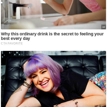
ट
ने
स
मं
त्रा
रि
ले
श
न
शि
प
रा
ज
नी
ति
वि
श्ले