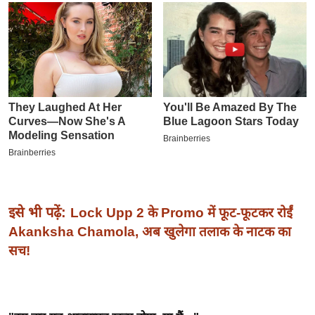
इ
म
ई
-
पे
प
र
मि
सा
ल
इसे भी पढ़ें:
Lock Upp 2 के Promo में फूट-फूटकर रोईं
बे
Akanksha Chamola, अब खुलेगा तलाक के नाटक का
मि
सच!
सा
ल
श