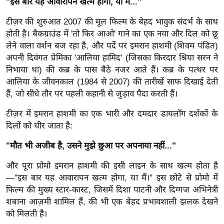
"इस बार यह आवारापन खत्म होगा, या मैं..."
ख्सि
य
टीज़र की शुरुआत 2007 की मूल फिल्म के बेहद भावुक संदर्भ के साथ
त
होती है। बैकग्राउंड में 'तो फिर आओ' गाने का एक नया और दिल को छू
यं
लेने वाला वर्शन बज रहा है, और पर्दे पर इमरान हाशमी (शिवम पंडित)
अपनी दिवंगत प्रेमिका 'आलिया हामिद' (जिसका किरदार श्रिया सरन ने
ग
निभाया था) की कब्र के पास बैठे नजर आते हैं। कब्र के पत्थर पर
इं
आलिया के जीवनकाल (1984 से 2007) की तारीखें साफ दिखाई देती
डि
हैं, जो सीधे तौर पर पहली कहानी से जुड़ाव पैदा करती हैं।
या
सा
टीज़र में इमरान हाशमी का एक भारी और दमदार डायलॉग दर्शकों के
हि
दिलों को चीर जाता है:
त्य
"मौत भी अजीब है, उसने मुझे छुआ पर अपनाया नहीं..."
ज
ग
और पूरा प्रोमो इमरान हाशमी की इसी लाइन के साथ खत्म होता है
त
—"इस बार यह आवारापन खत्म होगा, या मैं।" इस छोटे से प्रोमो में
फिल्म की मुख्य स्टार-कास्ट, जिसमें दिशा पाटनी और दिग्गज अभिनेत्री
ऑ
शबाना आज़मी शामिल हैं, की भी एक बेहद प्रभावशाली झलक देखने
टो
को मिलती है।
व