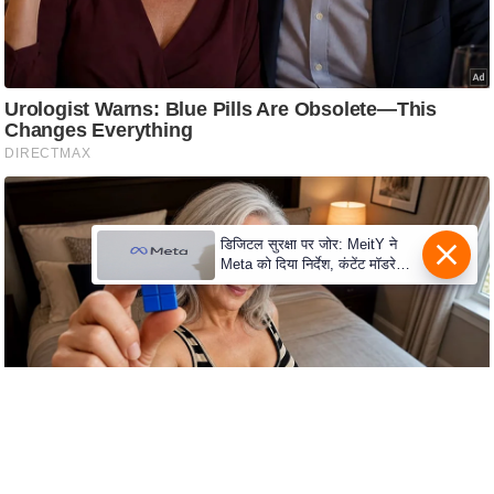
S
O
u
r
T
e
a
m
E
डिजिटल सुरक्षा पर जोर: MeitY ने
Meta को दिया निर्देश, कंटेंट मॉडरेशन
x
मजबूत करे
p
e
r
t
P
a
n