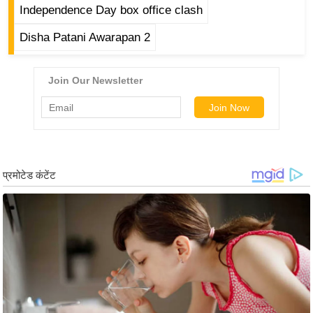
Independence Day box office clash
/
फै
Disha Patani Awarapan 2
श
न
घ
रे
लू
नु
स्खे
प
र्य
ट
न
स्थ
ल
फि