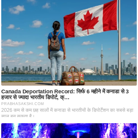
ति
ष
प्र
भु
म
हि
मा
/
ध
र्म
स्थ
ल
व्र
त
त्यो
हा
र