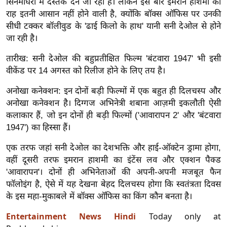
ड
सिनेमाघरों में दस्तक देने जा रही है। लेकिन इस बार इमरान हाशमी की
राह इतनी आसान नहीं होने वाली है, क्योंकि बॉक्स ऑफिस पर उनकी
हॉ
सीधी टक्कर बॉलीवुड के 'ढाई किलो के हाथ' यानी सनी देओल से होने
ली
जा रही है।
वु
ड
तारीख: सनी देओल की बहुप्रतीक्षित फिल्म 'बंटवारा 1947' भी इसी
फि
वीकेंड पर 14 अगस्त को रिलीज होने के लिए तय है।
ल्म
अनोखा कनेक्शन: इन दोनों बड़ी फिल्मों में एक बहुत ही दिलचस्प और
स
अनोखा कनेक्शन है। दिग्गज अभिनेत्री शबाना आज़मी इकलौती ऐसी
मी
कलाकार हैं, जो इन दोनों ही बड़ी फिल्मों ('आवारापन 2' और 'बंटवारा
क्षा
1947') का हिस्सा हैं।
B
एक तरफ जहां सनी देओल का देशभक्ति और हाई-ऑक्टेन ड्रामा होगा,
r
वहीं दूसरी तरफ इमरान हाशमी का इंटेंस लव और एक्शन पैक्ड
e
'आवारापन'। दोनों ही अभिनेताओं की अपनी-अपनी मजबूत फैन
a
फॉलोइंग है, ऐसे में यह देखना बेहद दिलचस्प होगा कि स्वतंत्रता दिवस
k
के इस महा-मुकाबले में बॉक्स ऑफिस का किंग कौन बनता है।
i
Entertainment News Hindi
Today only at
n