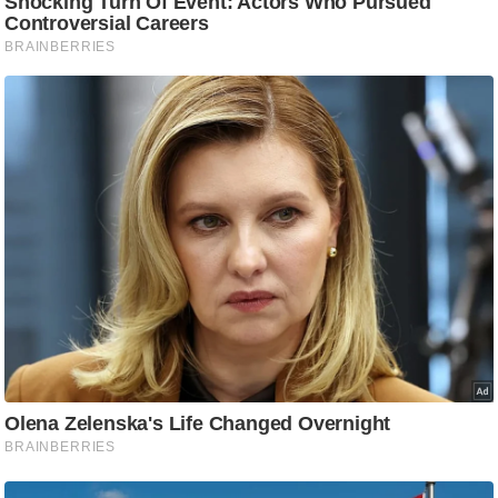
आ
र
.
आ
ई
.
चा
य
प
र
स
मी
क्षा
ध
र्म
ज्यो