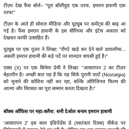
र्ल्ड
टीज़र देख फैंस बोले– "पूरा बॉलीवुड एक तरफ, इमरान हाशमी एक
तरफ!"
न्यू
ज
टीज़र के आते ही सोशल मीडिया और यूट्यूब पर कमेंट्स की बाढ़ आ
ब्री
गई है। फैंस इमरान हाशमी के इस सीरियस और इंटेंस अवतार को
फ
देखकर काफी उत्साहित हैं।
म
यूट्यूब पर एक यूजर ने लिखा: "रोंगटे खड़े कर देने वाले डायलॉग्स...
नो
असली इमरान हाशमी की बड़े पर्दे पर शानदार वापसी हुई है।"
रं
ज
एक्स (X) पर एक सिनेमा प्रेमी ने लिखा: "आवारापन 2 का टीज़र
बेहतरीन है। अच्छी बात यह है कि यह सिर्फ पुरानी यादों (Nostalgia)
न
को भुनाने की कोशिश नहीं कर रहा, बल्कि ओरिजिनल फिल्म की
ज
आत्मा और विरासत का पूरा सम्मान करता दिखता है।"
ग
त
बॉ
बॉक्स ऑफिस पर महा-क्लैश: सनी देओल बनाम इमरान हाशमी
ली
वु
'आवारापन 2' इस साल इंडिपेंडेंस डे (स्वतंत्रता दिवस) वीकेंड पर