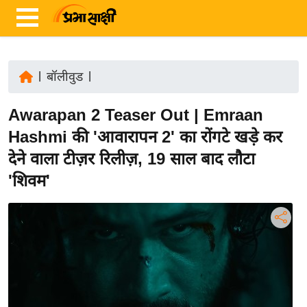
|
बॉलीवुड
|
ता
Awarapan 2 Teaser Out | Emraan
ज़ा
ख
Hashmi की 'आवारापन 2' का रोंगटे खड़े कर
ब
देने वाला टीज़र रिलीज़, 19 साल बाद लौटा
र
'शिवम'
रा
ष्ट्री
य
अं
त
र्रा
ष्ट्री