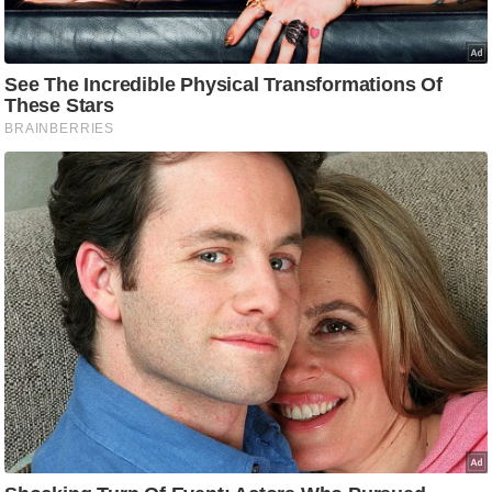
ष
ण
स
म
सा
म
यि
क
मा
तृ
भू
मि
स्तं
भ
ए
म
.