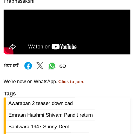
Prabhasakshi
g
N
e
w
s
ला
इ
फ
शेयर करें
स्टा
इ
ल
We're now on WhatsApp.
Click to join.
टे
Tags
क्नॉ
Awarapan 2 teaser download
लॉ
जी
Emraan Hashmi Shivam Pandit return
ब्यू
Bantwara 1947 Sunny Deol
टी