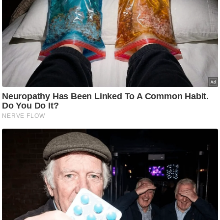
g
N
e
w
s
ला
इ
फ
स्टा
इ
ल
टे
क्नॉ
लॉ
जी
ब्यू
टी