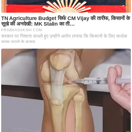
ट
ने
स
मं
त्रा
रि
ले
श
न
शि
प
रा
ज
नी
ति
वि
श्ले