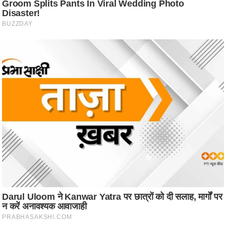
ति
ष
प्र
भु
म
हि
मा
/
ध
र्म
स्थ
ल
व्र
त
त्यो
हा
र