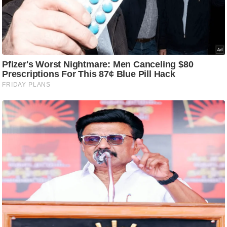
/
फै
श
न
घ
रे
लू
नु
स्खे
प
र्य
ट
न
स्थ
ल
फि