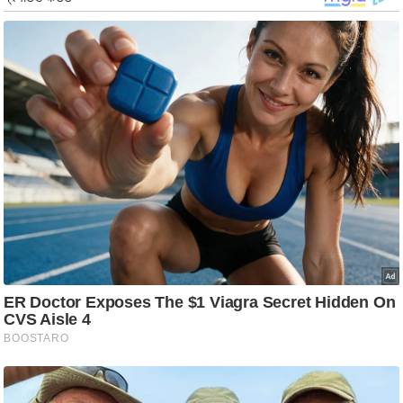
र्ल्ड
न्यू
ज
ब्री
फ
म
नो
रं
ज
न
ज
ग
त
बॉ
ली
वु