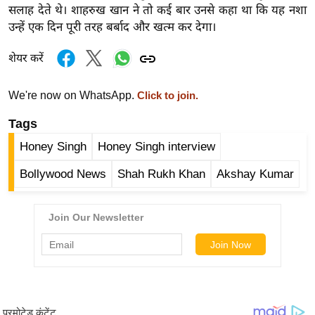
ख्सि
सलाह देते थे। शाहरुख खान ने तो कई बार उनसे कहा था कि यह नशा
य
उन्हें एक दिन पूरी तरह बर्बाद और खत्म कर देगा।
त
शेयर करें
यं
ग
We're now on WhatsApp.
Click to join.
इं
डि
Tags
या
Honey Singh
Honey Singh interview
सा
Bollywood News
Shah Rukh Khan
Akshay Kumar
हि
त्य
ज
ग
त
ऑ
टो
व