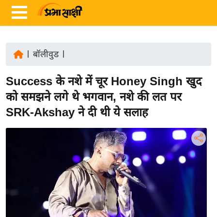
|
बॉलीवुड
|
ता
Success के नशे में चूर Honey Singh खुद
ज़ा
ख
को समझने लगे थे भगवान, नशे की लत पर
ब
SRK-Akshay ने दी थी ये सलाह
र
रा
ष्ट्री
य
अं
त
र्रा
ष्ट्री