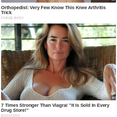
ष
ण
स
म
सा
म
यि
क
मा
तृ
भू
मि
स्तं
भ
ए
म
.