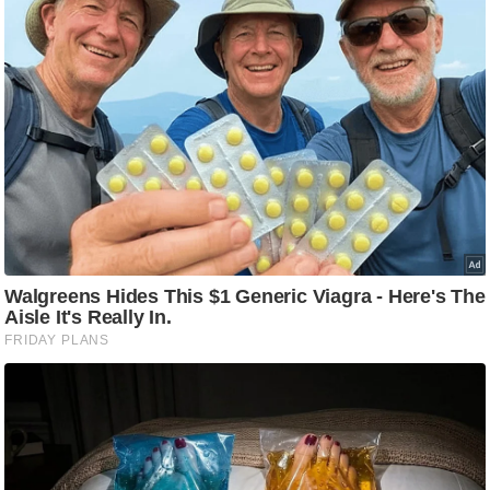
ड
हॉ
ली
वु
ड
फि
ल्म
स
मी
क्षा
B
r
e
a
k
i
n