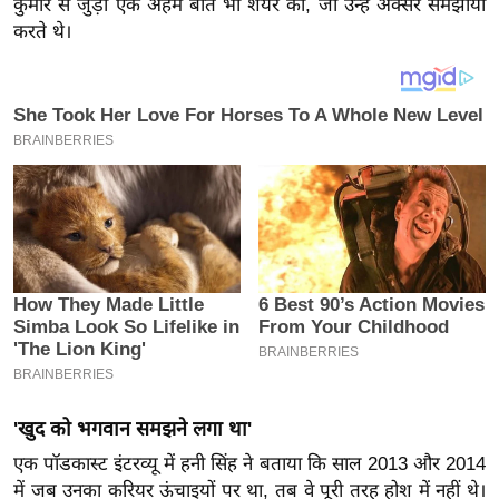
कुमार से जुड़ी एक अहम बात भी शेयर की, जो उन्हें अक्सर समझाया
य
करते थे।
ब
ज
ट
खे
ल
क्रि
के
ट
I
P
L
2
0
'खुद को भगवान समझने लगा था'
2
6
एक पॉडकास्ट इंटरव्यू में हनी सिंह ने बताया कि साल 2013 और 2014
में जब उनका करियर ऊंचाइयों पर था, तब वे पूरी तरह होश में नहीं थे।
क्रा