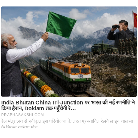
आ
र
.
आ
ई
.
चा
य
प
र
स
मी
क्षा
ध
र्म
ज्यो