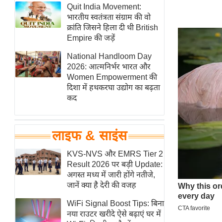
हॉलीवुड
Quit India Movement:
भारतीय स्वतंत्रता संग्राम की वो
फिल्म समीक्षा
क्रांति जिसने हिला दी थी British
Breaking
Empire की जड़ें
News
National Handloom Day
लाइफस्टाइल
2026: आत्मनिर्भर भारत और
Women Empowerment की
टेक्नॉलॉजी
दिशा में हथकरघा उद्योग का बढ़ता
ब्यूटी/फैशन
कद
घरेलू नुस्खे
पर्यटन स्थल
लाइफ & साइंस
फिटनेस मंत्रा
KVS-NVS और EMRS Tier 2
रिलेशनशिप
Result 2026 पर बड़ी Update:
राजनीति
अगस्त मध्य में जारी होंगे नतीजे,
जानें क्या है देरी की वजह
विश्लेषण
समसामयिक
WiFi Signal Boost Tips: बिना
नया राउटर खरीदे ऐसे बढ़ाएं घर में
मातृभूमि