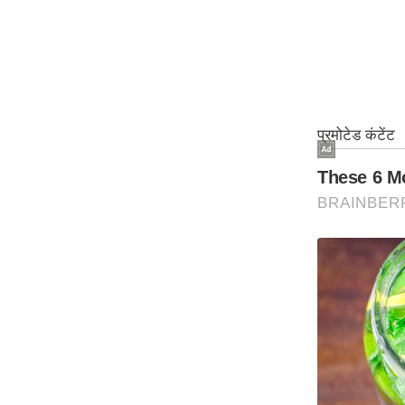
ऑडियो
इंफ़ोग्राफ़िक
राज्यों से
शहरों से
वेब स्टोरी
कार्टून
Short
Videos
iOS App
About us
Contact Editor
Advertise
Privacy Policy
Grievance
Redressal