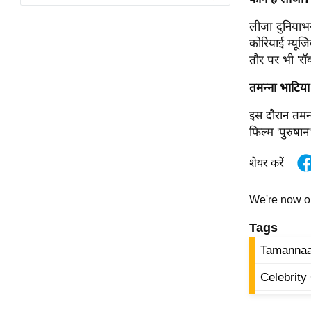
विश्लेषण
लीजा दुनियाभर
ट्रेंडिंग
कोरियाई म्यूजि
तौर पर भी 'रॉक
Q
u
तमन्ना भाटिया
i
c
इस दौरान तमन्
k
फिल्म 'पुरुषान
L
शेयर करें
i
n
k
We're now 
s
Tags
विधानसभा
Tamannaa
चुनाव
Celebrity
फोटो
वीडियो