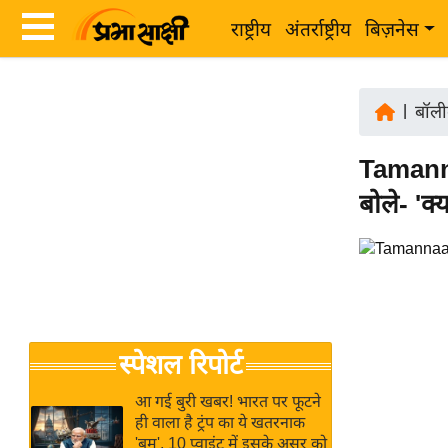
राष्ट्रीय
अंतर्राष्ट्रीय
बिज़नेस
Latest
ता
News
|
बॉली
ज़ा
in
ख
Tamanna
Hindi
ब
बोले- 'क
र
Hindi
राष्ट्रीय
News
अंतर्राष्ट्रीय
Live
बिज़नेस
उद्योग
Breaking
स्पेशल रिपोर्ट
जगत
News in
विशेषज्ञ
Hindi
आ गई बुरी खबर! भारत पर फूटने
राय
ही वाला है ट्रंप का ये खतरनाक
'बम', 10 प्वाइंट में इसके असर को