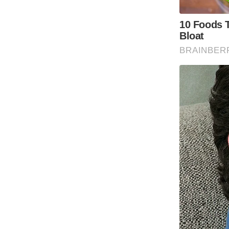
Code Of Ethics
RSS
Our Team
Expert Panel
Loksabhachunav
Android App