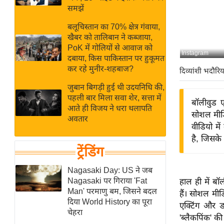
बजट
Hindi
समझें
खेल
News
बलूचिस्तान का 70% क्षेत्र गंवाया,
क्रिकेट
खैबर को तालिबान ने कब्जाया,
Hindi
IPL
PoK में गोलियों से आवाज को
Instagram
दबाया, किस पाकिस्तान पर हुकूमत
Videos
2026
कर रहे मुनीर-शहबाज?
दिव्यांशी भदौरिय
क्राइम
जुबान बिगड़ी हुई थी उदयनिधि की,
ई-पेपर
पहली बार मिला सवा शेर, सत्ता में
बॉलीवुड ए
मिसाल बेमिसाल
आते ही विजय ने धरा थलापति
सोशल मीडि
अवतार
शख्सियत
वीडियो मे
यंग इंडिया
है, जिसके
ट्रेंडिंग
साहित्य जगत
ऑटो वर्ल्ड
Nagasaki Day: US ने जब
Nagasaki पर गिराया 'Fat
हाल ही में बॉ
न्यूज ब्रीफ
Man' परमाणु बम, जिसने बदल
हैं। सोशल मी
मनोरंजन जगत
दिया World History का पूरा
एक्टिंग और डा
चेहरा
बॉलीवुड
'ब्लैकपिंक' क