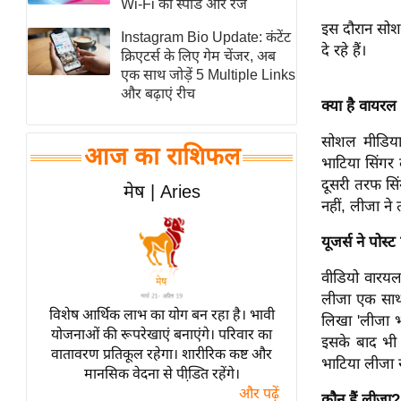
Wi-Fi की स्पीड और रेंज
स्तंभ
इस दौरान सोश
Instagram Bio Update: कंटेंट
दे रहे हैं।
एम.
क्रिएटर्स के लिए गेम चेंजर, अब
आर.
एक साथ जोड़ें 5 Multiple Links
और बढ़ाएं रीच
आई.
क्या है वायरल 
चाय पर
सोशल मीडिया
समीक्षा
आज का राशिफल
भाटिया सिंगर 
धर्म
दूसरी तरफ सिं
मेष | Aries
ज्योतिष
नहीं, लीजा ने
प्रभु
यूजर्स ने पोस्
महिमा/
वीडियो वारयल
धर्मस्थल
लीजा एक साथ 
व्रत
विशेष आर्थिक लाभ का योग बन रहा है। भावी
लिखा 'लीजा भ
त्योहार
योजनाओं की रूपरेखाएं बनाएंगे। परिवार का
इसके बाद भी व
वातावरण प्रतिकूल रहेगा। शारीरिक कष्ट और
राशिफल
भाटिया लीजा स
मानसिक वेदना से पीडि़त रहेंगे।
विशेष
और पढ़ें
कौन हैं लीजा?