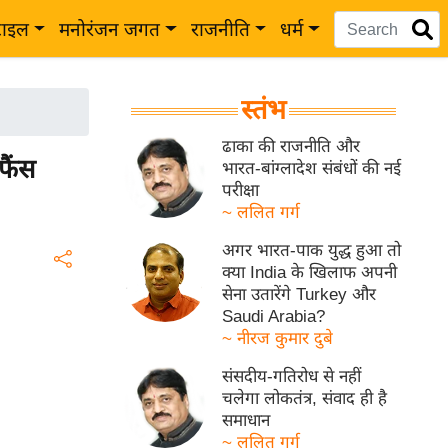
टाइल
मनोरंजन जगत
राजनीति
धर्म
स्तंभ
ढाका की राजनीति और
ैंस
भारत-बांग्लादेश संबंधों की नई
परीक्षा
~ ललित गर्ग
अगर भारत-पाक युद्ध हुआ तो
क्या India के खिलाफ अपनी
सेना उतारेंगे Turkey और
Saudi Arabia?
~ नीरज कुमार दुबे
संसदीय-गतिरोध से नहीं
चलेगा लोकतंत्र, संवाद ही है
समाधान
~ ललित गर्ग