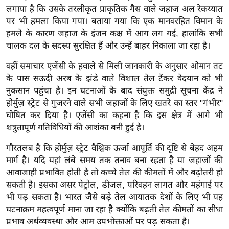
र्ल्ड
लगाया है कि उसके तरलीकृत प्राकृतिक गैस वाले जहाज अल रेकय्यात
पर भी हमला किया गया। बताया गया कि एक मानवरहित विमान के
न्यू
हमले के कारण जहाज के इंजन कक्ष में आग लग गई, हालांकि सभी
ज
चालक दल के सदस्य सुरक्षित हैं और उन्हें बाहर निकाला जा रहा है।
ब्री
फ
वहीं समाचार एजेंसी के हवाले से मिली जानकारी के अनुसार ओमान तट
के पास सऊदी अरब के झंडे वाले विशाल तेल टैंकर वेदयान को भी
म
नुकसान पहुंचा है। इन घटनाओं के बाद संयुक्त समुद्री सूचना केंद्र ने
नो
होर्मुज़ स्ट्रेट से गुजरने वाले सभी जहाजों के लिए खतरे का स्तर "गंभीर"
रं
घोषित कर दिया है। एजेंसी का कहना है कि इस क्षेत्र में आगे भी
ज
शत्रुतापूर्ण गतिविधियों की आशंका बनी हुई है।
न
ज
गौरतलब है कि होर्मुज़ स्ट्रेट वैश्विक ऊर्जा आपूर्ति की दृष्टि से बेहद अहम
ग
मार्ग है। यदि यहां लंबे समय तक तनाव बना रहता है या जहाजों की
आवाजाही प्रभावित होती है तो कच्चे तेल की कीमतों में और बढ़ोतरी हो
त
सकती है। इसका असर पेट्रोल, डीजल, परिवहन लागत और महंगाई पर
बॉ
भी पड़ सकता है। भारत जैसे बड़े तेल आयातक देशों के लिए भी यह
ली
घटनाक्रम महत्वपूर्ण माना जा रहा है क्योंकि बढ़ती तेल कीमतों का सीधा
वु
प्रभाव अर्थव्यवस्था और आम उपभोक्ताओं पर पड़ सकता है।