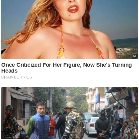
ट
ने
स
मं
त्रा
रि
ले
श
न
शि
प
रा
ज
नी
ति
वि
श्ले