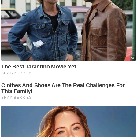
/
फै
श
न
घ
रे
लू
नु
स्खे
प
र्य
ट
न
स्थ
ल
फि