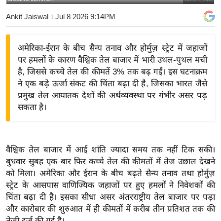
य
Ankit Jaiswal
। Jul 8 2026 9:14PM
बि
ज़
अमेरिका-ईरान के बीच सैन्य तनाव और होर्मुज़ स्ट्रेट में जहाजों
ने
पर हमलों के कारण वैश्विक तेल बाजार में भारी उथल-पुथल मची
स
है, जिससे कच्चे तेल की कीमतें 3% तक बढ़ गईं। इस घटनाक्रम
उ
ने एक बड़े ऊर्जा संकट की चिंता बढ़ा दी है, जिसका भारत जैसे
द्यो
प्रमुख तेल आयातक देशों की अर्थव्यवस्था पर गंभीर असर पड़
ग
सकता है।
ज
ग
त
वैश्विक तेल बाजार में आई शांति ज्यादा समय तक नहीं टिक सकी।
वि
बुधवार सुबह एक बार फिर कच्चे तेल की कीमतों में तेज उछाल देखने
शे
को मिला। अमेरिका और ईरान के बीच बढ़ते सैन्य तनाव तथा होर्मुज़
ष
स्ट्रेट के आसपास वाणिज्यिक जहाजों पर हुए हमलों ने निवेशकों की
चिंता बढ़ा दी है। इसका सीधा असर अंतरराष्ट्रीय तेल बाजार पर पड़ा
ज्ञ
और कारोबार की शुरुआत में ही कीमतों में करीब तीन प्रतिशत तक की
रा
तेजी दर्ज की गई है।