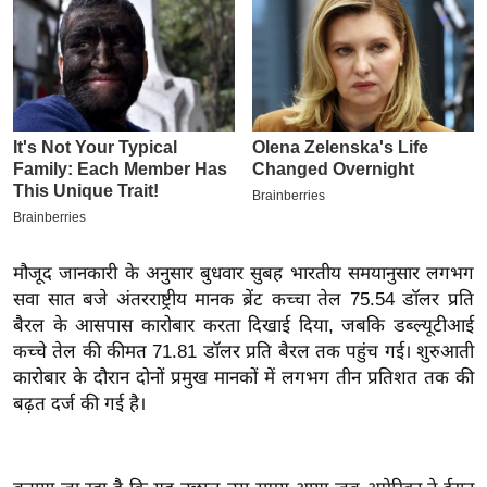
इ
म
ई
-
पे
प
र
मि
सा
मौजूद जानकारी के अनुसार बुधवार सुबह भारतीय समयानुसार लगभग
ल
सवा सात बजे अंतरराष्ट्रीय मानक ब्रेंट कच्चा तेल 75.54 डॉलर प्रति
बैरल के आसपास कारोबार करता दिखाई दिया, जबकि डब्ल्यूटीआई
बे
कच्चे तेल की कीमत 71.81 डॉलर प्रति बैरल तक पहुंच गई। शुरुआती
मि
कारोबार के दौरान दोनों प्रमुख मानकों में लगभग तीन प्रतिशत तक की
बढ़त दर्ज की गई है।
सा
ल
श