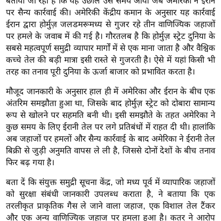
बताया जा रहा है कि यह उछाल उस समय आया जब अमेरिका ने ईरान
ख्सि
पर सैन्य कार्रवाई की। अमेरिकी केंद्रीय कमान के अनुसार यह कार्रवाई
य
ईरान द्वारा होर्मुज़ जलडमरूमध्य से गुजर रहे तीन वाणिज्यिक जहाजों
त
पर हमले के जवाब में की गई है। गौरतलब है कि होर्मुज़ स्ट्रेट दुनिया के
यं
सबसे महत्वपूर्ण समुद्री व्यापार मार्गों में से एक माना जाता है और वैश्विक
ग
कच्चे तेल की बड़ी मात्रा इसी रास्ते से गुजरती है। ऐसे में यहां किसी भी
इं
तरह का तनाव पूरी दुनिया के ऊर्जा बाजार को प्रभावित करता है।
डि
मौजूद जानकारी के अनुसार हाल ही में अमेरिका और ईरान के बीच एक
या
अंतरिम समझौता हुआ था, जिसके बाद होर्मुज़ स्ट्रेट को दोबारा सामान्य
सा
रूप से खोलने पर सहमति बनी थी। इसी समझौते के तहत अमेरिका ने
हि
कुछ समय के लिए ईरानी तेल पर लगे प्रतिबंधों में राहत दी थी। हालांकि
त्य
अब जहाजों पर हमलों और सैन्य कार्रवाई के बाद अमेरिका ने ईरानी तेल
ज
बिक्री से जुड़ी अनुमति वापस ले ली है, जिससे दोनों देशों के बीच तनाव
ग
फिर बढ़ गया है।
त
बता दें कि संयुक्त समुद्री सूचना केंद्र, जो मध्य पूर्व में व्यापारिक जहाजों
ऑ
को सुरक्षा संबंधी जानकारी उपलब्ध कराता है, ने बताया कि एक
टो
तरलीकृत प्राकृतिक गैस ले जाने वाला जहाज, एक विशाल तेल टैंकर
व
और एक अन्य वाणिज्यिक जहाज पर हमला हुआ है। कतर ने आरोप