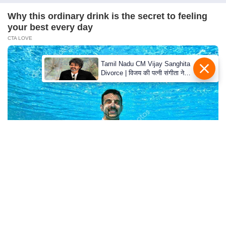
c
y
Why this ordinary drink is the secret to feeling
your best every day
G
CTA LOVE
r
i
Tamil Nadu CM Vijay Sanghita
e
Divorce | विजय की पत्नी संगीता ने
v
वापस ली तलाक की अर्जी, कोर्ट ने
मामले को किया निपटाया
a
n
c
e
R
e
d
The Truth Will Finally Set Gina Carano Free
r
BRAINBERRIES
e
s