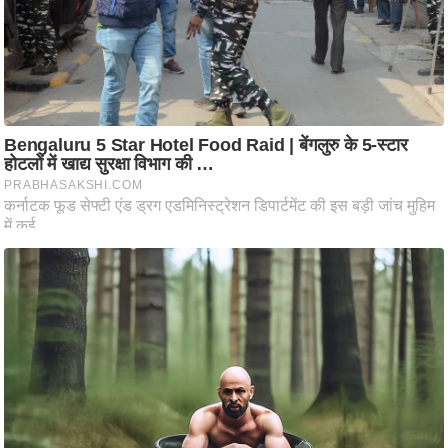
ष
ण
स
म
सा
म
यि
क
मा
तृ
भू
मि
स्तं
भ
ए
म
.