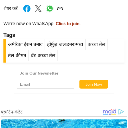
ड
हॉ
शेयर करें
ली
वु
We're now on WhatsApp.
Click to join.
ड
Tags
फि
अमेरिका ईरान तनाव
होर्मुज़ जलडमरूमध्य
कच्चा तेल
ल्म
स
तेल कीमत
ब्रेंट कच्चा तेल
मी
क्षा
B
r
e
a
k
i
n