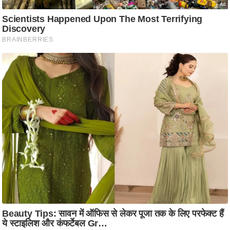
ति
ष
प्र
भु
म
हि
मा
/
ध
र्म
स्थ
ल
व्र
त
त्यो
हा
र