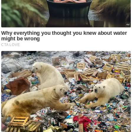
आ
र
.
आ
ई
.
चा
य
प
र
स
मी
क्षा
ध
र्म
ज्यो