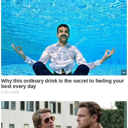
g
N
e
w
s
ला
इ
फ
स्टा
इ
ल
टे
क्नॉ
लॉ
जी
ब्यू
टी