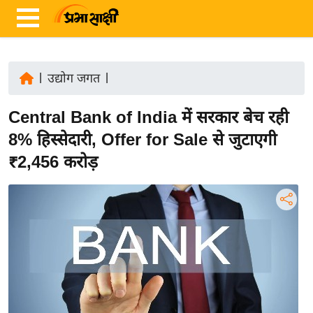
|
उद्योग जगत
|
ता
Central Bank of India में सरकार बेच रही
ज़ा
ख
8% हिस्सेदारी, Offer for Sale से जुटाएगी
ब
₹2,456 करोड़
र
रा
ष्ट्री
य
अं
त
र्रा
ष्ट्री