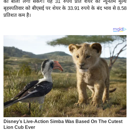
को बोली लगा सकेंगे। यह 31 रुपये प्रति शेयर का न्यूनतम मूल्य
य
बृहस्पतिवार को बीएसई पर शेयर के 33.91 रुपये के बंद भाव से 8.58
ब
प्रतिशत कम है।
ज
ट
खे
ल
क्रि
के
ट
I
P
L
2
0
2
6
क्रा