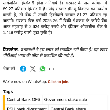
ख्सि
सार्वजनिक हिस्सेदारी होना अनिवार्य है। सरकार के पास वर्तमान में
य
89.27 प्रतिशत हिस्सेदारी है। यदि सरकार ग्रीनशू विकल्प का उपयोग
त
करती है, तो बैंक में उसकी हिस्सेदारी घटकर 81.27 प्रतिशत रह
जाएगी। सरकार वित्त वर्ष 2025-26 में बिक्री पेशकश के जरिये बैंक
यं
ऑफ महाराष्ट्र से 2,624 करोड़ रुपये और इंडियन ओवरसीज बैंक से
ग
1,419 करोड़ रुपये जुटा चुकी है।
इं
डि
या
डिस्क्लेमर:
प्रभासाक्षी ने इस ख़बर को संपादित नहीं किया है। यह ख़बर
सा
पीटीआई-भाषा की फीड से प्रकाशित की गयी है।
हि
त्य
शेयर करें
ज
ग
We're now on WhatsApp.
Click to join.
त
Tags
ऑ
Central Bank OFS
Government stake sale
टो
व
PSU bank divestment
Central Bank share