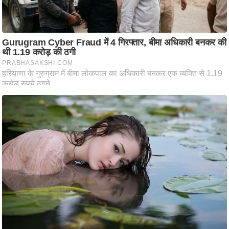
ति
ष
प्र
भु
म
हि
मा
/
ध
र्म
स्थ
ल
व्र
त
त्यो
हा
र