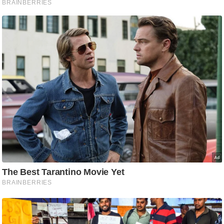
/
फै
श
न
घ
रे
लू
नु
स्खे
प
र्य
ट
न
स्थ
ल
फि