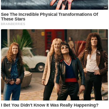
g
N
e
w
s
ला
इ
फ
स्टा
इ
ल
टे
क्नॉ
लॉ
जी
ब्यू
टी