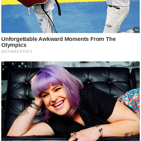
ड
हॉ
ली
वु
ड
फि
ल्म
स
मी
क्षा
B
r
e
a
k
i
n