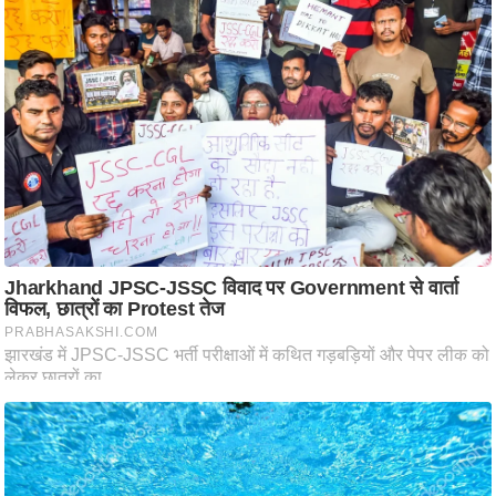
ट
ने
स
मं
त्रा
रि
ले
श
न
शि
प
रा
ज
नी
ति
वि
श्ले