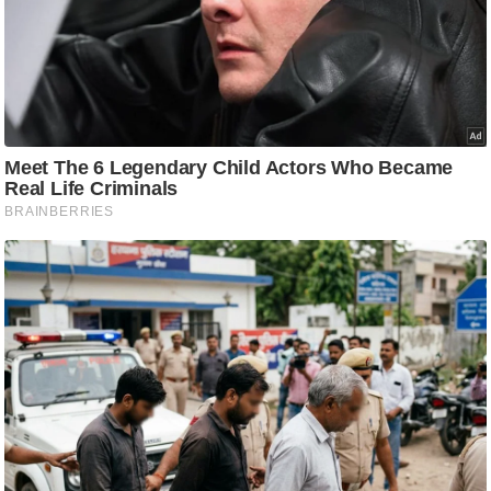
आ
र
.
आ
ई
.
चा
य
प
र
स
मी
क्षा
ध
र्म
ज्यो