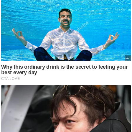
ष
ण
स
म
सा
म
यि
क
मा
तृ
भू
मि
स्तं
भ
ए
म
.