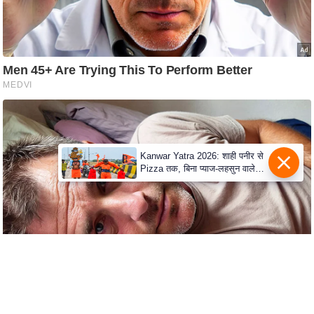
e
r
t
i
s
e
P
r
i
Kanwar Yatra 2026: शाही पनीर से
v
Pizza तक, बिना प्याज-लहसुन वाले
Modern Menu का बढ़ा क्रेज
a
c
y
P
o
l
i