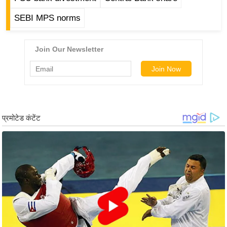
र्ल्ड
SEBI MPS norms
न्यू
ज
ब्री
फ
म
नो
रं
ज
न
ज
ग
त
बॉ
ली
वु