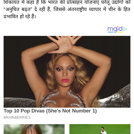
य
शिकायत में कहा है कि भारत की प्रोत्साहन योजनाएं घरेलू उद्योगों को
“अनुचित बढ़त” दे रही हैं, जिससे अंतरराष्ट्रीय व्यापार में चीन के हित
ब
प्रभावित हो रहे हैं।
ज
ट
खे
ल
क्रि
के
ट
I
P
L
2
0
2
6
क्रा