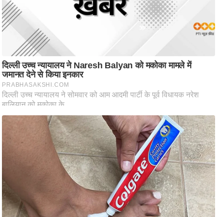
ष
ण
स
म
सा
म
यि
क
मा
तृ
भू
मि
स्तं
भ
ए
म
.