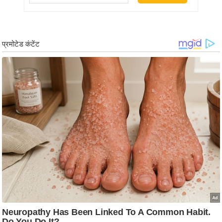
ड
हॉ
ली
वु
ड
फि
ल्म
स
मी
क्षा
B
r
e
a
k
i
n