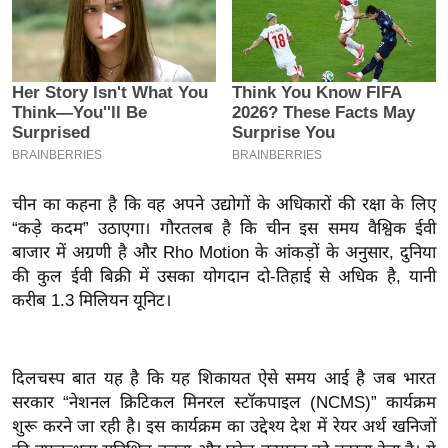
इ
म
ई
-
पे
प
र
चीन का कहना है कि वह अपने उद्योगों के अधिकारों की रक्षा के लिए
मि
“कड़े कदम” उठाएगा। गौरतलब है कि चीन इस समय वैश्विक ईवी
सा
बाजार में अग्रणी है और Rho Motion के आंकड़ों के अनुसार, दुनिया
ल
की कुल ईवी बिक्री में उसका योगदान दो-तिहाई से अधिक है, यानी
करीब 1.3 मिलियन यूनिट।
बे
मि
सा
दिलचस्प बात यह है कि यह शिकायत ऐसे समय आई है जब भारत
ल
सरकार “नेशनल क्रिटिकल मिनरल स्टॉकपाइल (NCMS)” कार्यक्रम
शुरू करने जा रही है। इस कार्यक्रम का उद्देश्य देश में रेयर अर्थ खनिजों
श