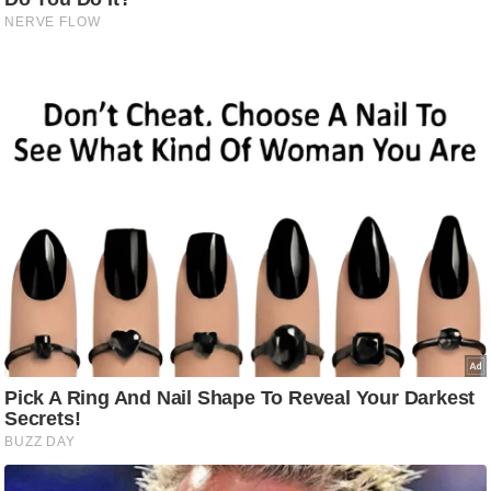
g
N
e
w
s
ला
इ
फ
स्टा
इ
ल
टे
क्नॉ
लॉ
जी
ब्यू
टी