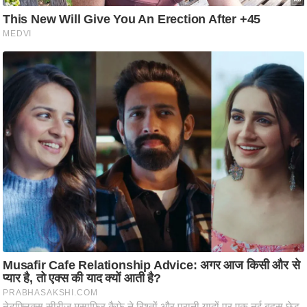
ति
ष
प्र
भु
म
हि
मा
/
ध
र्म
स्थ
ल
व्र
त
त्यो
हा
र