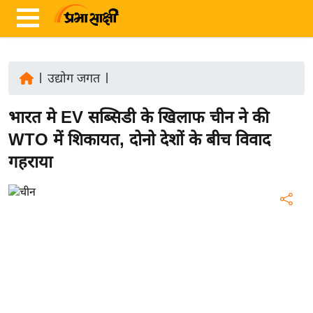
|
उद्योग जगत
|
ता
भारत मे EV सब्सिडी के खिलाफ चीन ने की
ज़ा
ख
WTO में शिकायत, दोनो देशों के बीच विवाद
ब
गहराया
र
रा
ष्ट्री
य
अं
त
र्रा
ष्ट्री