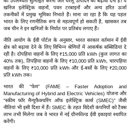
की उपलब्धता सुनिश्चित करना और घरेलू उत्पादन को बढ़ावा देना है। ये
ख्सि
खनिज इलेक्ट्रिक वाहनों, पवन टरबाइनों और अन्य हरित ऊर्जा
य
तकनीकों में प्रमुख भूमिका निभाते हैं। माना जा रहा है कि यह पहल
त
भारत के लिए रणनीतिक रूप से महत्वपूर्ण हो सकती है, खासकर तब
यं
जब चीन ने इन खनिजों के निर्यात पर प्रतिबंध लगाए हैं।
ग
नीति आयोग के ईवी पोर्टल के अनुसार, भारत सरकार वर्तमान में ईवी
इं
क्षेत्र को बढ़ावा देने के लिए विभिन्न श्रेणियों में आकर्षक सब्सिडियां दे
डि
रही है। दोपहिया वाहनों के लिए ₹15,000 प्रति kWh (कुल लागत का
या
40% तक), तिपहिया वाहनों के लिए ₹10,000 प्रति kWh, चारपहिया
सा
वाहनों के लिए ₹10,000 प्रति kWh और ई-बसों के लिए ₹20,000
हि
प्रति kWh तक।
त्य
भारत की “फेम” (FAME – Faster Adoption and
ज
Manufacturing of Hybrid and Electric Vehicles) योजना और
ग
“स्कीम फॉर मैन्युफैक्चरिंग ऑफ इलेक्ट्रिक कार्स (SMEC)” जैसी
त
नीतियां भी इसी दिशा में हैं। SMEC के तहत विदेशी कंपनियों को टैक्स
ऑ
लाभ तभी मिलेगा जब वे भारत में नई ग्रीनफील्ड ईवी इकाइयां स्थापित
टो
करेंगी।
व