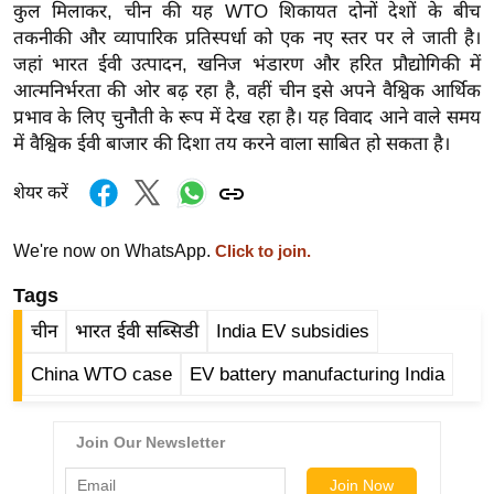
कुल मिलाकर, चीन की यह WTO शिकायत दोनों देशों के बीच
र्ल्ड
तकनीकी और व्यापारिक प्रतिस्पर्धा को एक नए स्तर पर ले जाती है।
न्यू
जहां भारत ईवी उत्पादन, खनिज भंडारण और हरित प्रौद्योगिकी में
ज
आत्मनिर्भरता की ओर बढ़ रहा है, वहीं चीन इसे अपने वैश्विक आर्थिक
ब्री
प्रभाव के लिए चुनौती के रूप में देख रहा है। यह विवाद आने वाले समय
फ
में वैश्विक ईवी बाजार की दिशा तय करने वाला साबित हो सकता है।
म
शेयर करें
नो
रं
We're now on WhatsApp.
Click to join.
ज
न
Tags
ज
चीन
भारत ईवी सब्सिडी
India EV subsidies
ग
त
China WTO case
EV battery manufacturing India
बॉ
ली
वु