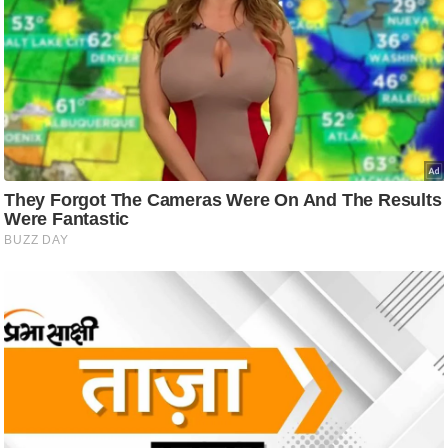
ट
ने
स
मं
त्रा
रि
ले
श
न
शि
प
रा
ज
नी
ति
वि
श्ले