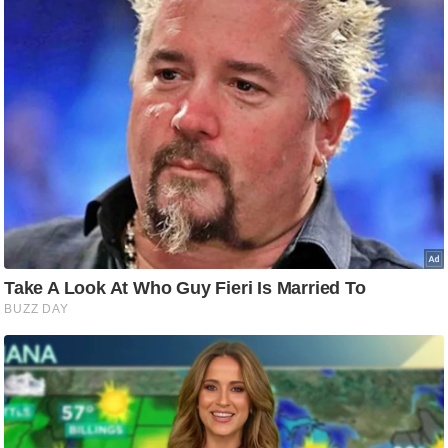
/
फै
श
न
घ
रे
लू
नु
स्खे
प
र्य
ट
न
स्थ
ल
फि