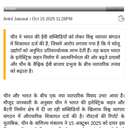
य
Google
प्रतिरूप फोटो
बि
Ankit Jaiswal
। Oct 15 2025 11:28PM
ज़
ने
चीन ने भारत की ईवी सब्सिडियों को लेकर विश्व व्यापार संगठन
स
में शिकायत दर्ज की है, जिसमें आरोप लगाया गया है कि ये घरेलू
उ
उद्योगों को अनुचित प्रतिस्पर्धात्मक लाभ देती हैं। यह कदम भारत
द्यो
के इलेक्ट्रिक वाहन निर्माण में आत्मनिर्भरता की ओर बढ़ते प्रयासों
ग
और चीन के वैश्विक ईवी बाजार प्रभुत्व के बीच व्यापारिक तनाव
ज
को बढ़ाता है।
ग
त
वि
चीन और भारत के बीच एक नया व्यापारिक विवाद उभर आया है।
शे
मौजूद जानकारी के अनुसार चीन ने भारत की इलेक्ट्रिक वाहन और
ष
बैटरी निर्माण क्षेत्र में दी जा रही सब्सिडियों के खिलाफ विश्व व्यापार
ज्ञ
संगठन में औपचारिक शिकायत दर्ज की है। रॉयटर्स की रिपोर्ट के
रा
मुताबिक, चीन के वाणिज्य मंत्रालय ने 15 अक्टूबर 2025 को दायर इस