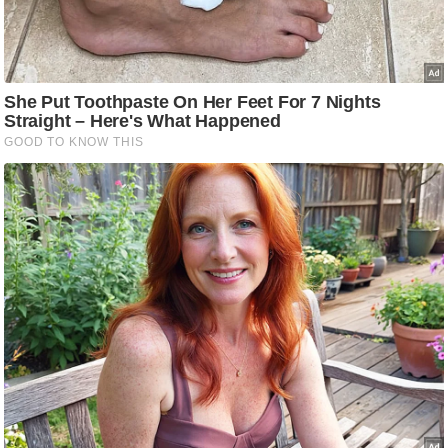
आ
र
.
आ
ई
.
चा
य
प
र
स
मी
क्षा
ध
र्म
ज्यो