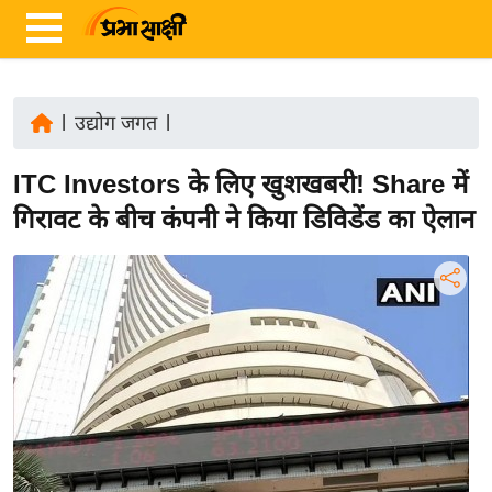
|
उद्योग जगत
|
ता
ITC Investors के लिए खुशखबरी! Share में
ज़ा
ख
गिरावट के बीच कंपनी ने किया डिविडेंड का ऐलान
ब
र
रा
ष्ट्री
य
अं
त
र्रा
ष्ट्री