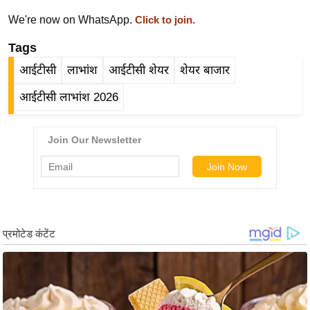
ड
We're now on WhatsApp.
हॉ
Click to join.
ली
Tags
वु
आईटीसी
लाभांश
आईटीसी शेयर
शेयर बाजार
ड
फि
आईटीसी लाभांश 2026
ल्म
स
मी
क्षा
B
r
e
a
k
i
n