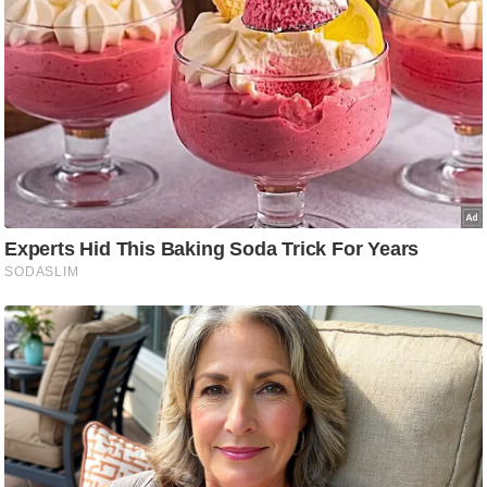
g
N
e
w
s
ला
इ
फ
स्टा
इ
ल
टे
क्नॉ
लॉ
जी
ब्यू
टी