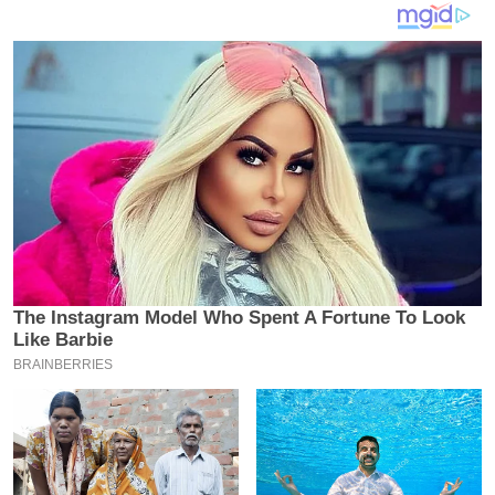
य
ब
ज
ट
खे
ल
क्रि
के
ट
I
P
L
2
0
2
6
क्रा