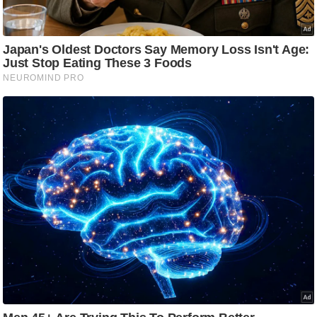
ट
ने
स
मं
त्रा
रि
ले
श
न
शि
प
रा
ज
नी
ति
वि
श्ले