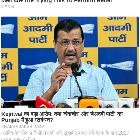
ष
ण
स
म
सा
म
यि
क
मा
तृ
भू
मि
स्तं
भ
ए
म
.