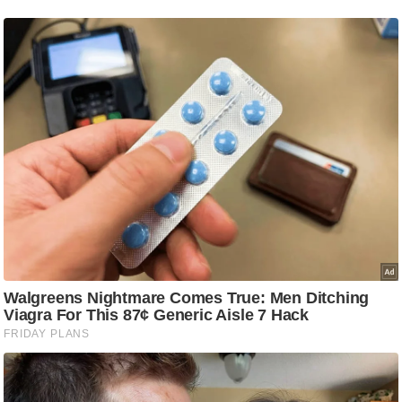
आ
र
.
आ
ई
.
चा
य
प
र
स
मी
क्षा
ध
र्म
ज्यो