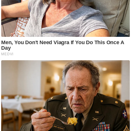
/
फै
श
न
घ
रे
लू
नु
स्खे
प
र्य
ट
न
स्थ
ल
फि