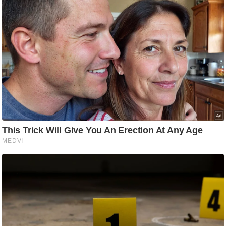
ति
ष
प्र
भु
म
हि
मा
/
ध
र्म
स्थ
ल
व्र
त
त्यो
हा
र