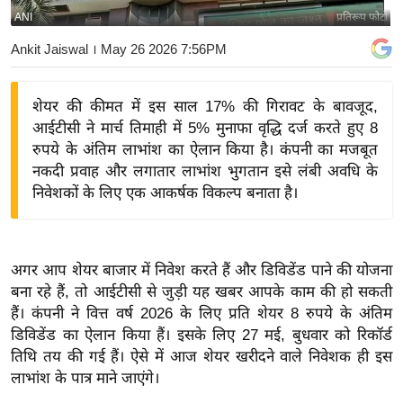
ANI
प्रतिरूप फोटो
य
बि
Ankit Jaiswal
। May 26 2026 7:56PM
ज़
ने
शेयर की कीमत में इस साल 17% की गिरावट के बावजूद,
स
आईटीसी ने मार्च तिमाही में 5% मुनाफा वृद्धि दर्ज करते हुए 8
उ
रुपये के अंतिम लाभांश का ऐलान किया है। कंपनी का मजबूत
द्यो
नकदी प्रवाह और लगातार लाभांश भुगतान इसे लंबी अवधि के
ग
निवेशकों के लिए एक आकर्षक विकल्प बनाता है।
ज
ग
त
अगर आप शेयर बाजार में निवेश करते हैं और डिविडेंड पाने की योजना
वि
बना रहे हैं, तो आईटीसी से जुड़ी यह खबर आपके काम की हो सकती
हैं। कंपनी ने वित्त वर्ष 2026 के लिए प्रति शेयर 8 रुपये के अंतिम
शे
डिविडेंड का ऐलान किया हैं। इसके लिए 27 मई, बुधवार को रिकॉर्ड
ष
तिथि तय की गई हैं। ऐसे में आज शेयर खरीदने वाले निवेशक ही इस
ज्ञ
लाभांश के पात्र माने जाएंगे।
रा