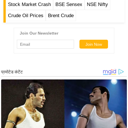
Stock Market Crash
BSE Sensex
NSE Nifty
र्ल्ड
न्यू
Crude Oil Prices
Brent Crude
ज
ब्री
फ
म
नो
रं
ज
न
ज
ग
त
बॉ
ली
वु