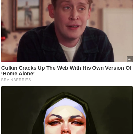
ष
ण
स
म
सा
म
यि
क
मा
तृ
भू
मि
स्तं
भ
ए
म
.