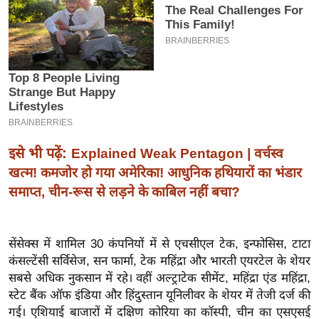
इ
म
ई
-
पे
प
र
इसे भी पढ़ें:
Explained Weak Pentagon | वर्चस्व
मि
खत्म! कमजोर हो गया अमेरिका! आधुनिक हथियारों का भंडार
सा
ल
समाप्त, चीन-रूस से लड़ने के काबिल नहीं बचा?
बे
सेंसेक्स में शामिल 30 कंपनियों में से एचसीएल टेक, इन्फोसिस, टाटा
मि
कंसल्टेंसी सर्विसेज, सन फार्मा, टेक महिंद्रा और भारती एयरटेल के शेयर
सा
सबसे अधिक नुकसान में रहे। वहीं अल्ट्राटेक सीमेंट, महिंद्रा एंड महिंद्रा,
ल
स्टेट बैंक ऑफ इंडिया और हिंदुस्तान यूनिलीवर के शेयर में तेजी दर्ज की
श
गई। एशियाई बाजारों में दक्षिण कोरिया का कॉस्पी, चीन का एसएसई