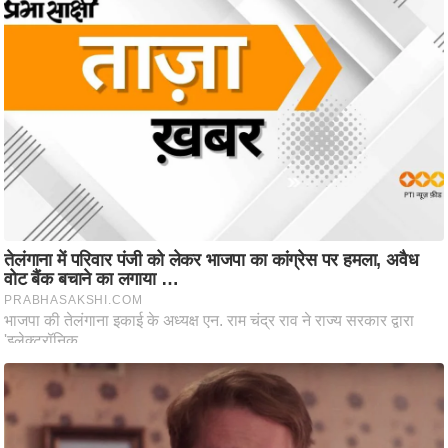
ट
ने
स
मं
त्रा
रि
ले
श
न
शि
प
रा
ज
नी
ति
वि
श्ले