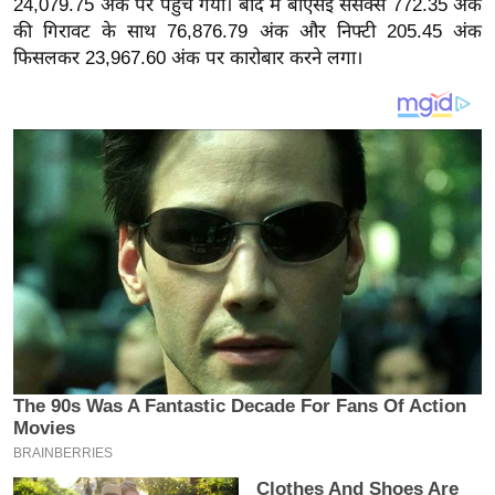
24,079.75 अंक पर पहुंच गया। बाद में बीएसई सेंसेक्स 772.35 अंक
य
की गिरावट के साथ 76,876.79 अंक और निफ्टी 205.45 अंक
ब
फिसलकर 23,967.60 अंक पर कारोबार करने लगा।
ज
ट
खे
ल
क्रि
के
ट
I
P
L
2
0
2
6
क्रा