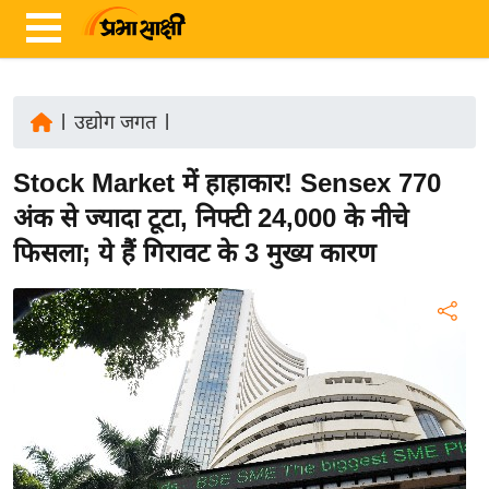
|
उद्योग जगत
|
ता
Stock Market में हाहाकार! Sensex 770
ज़ा
ख
अंक से ज्यादा टूटा, निफ्टी 24,000 के नीचे
ब
फिसला; ये हैं गिरावट के 3 मुख्य कारण
र
रा
ष्ट्री
य
अं
त
र्रा
ष्ट्री