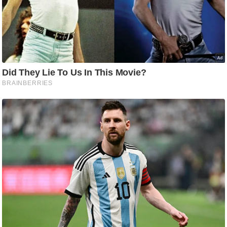
ड
हॉ
ली
वु
ड
फि
ल्म
स
मी
क्षा
B
r
e
a
k
i
n