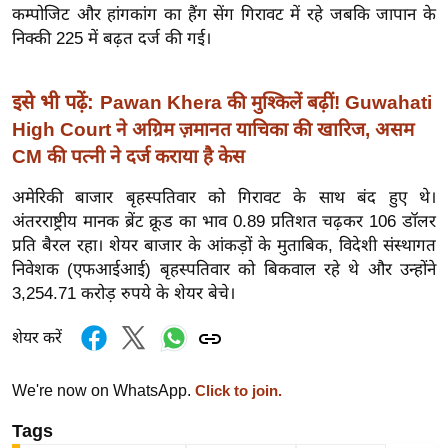
ख्सि
कम्पोजिट और हांगकांग का हैंग सेंग गिरावट में रहे जबकि जापान के
य
निक्की 225 में बढ़त दर्ज की गई।
त
यं
इसे भी पढ़ें:
Pawan Khera की मुश्किलें बढ़ीं! Guwahati
ग
High Court ने अग्रिम ज़मानत याचिका की खारिज, असम
इं
CM की पत्नी ने दर्ज कराया है केस
डि
या
अमेरिकी बाजार बृहस्पतिवार को गिरावट के साथ बंद हुए थे।
अंतरराष्ट्रीय मानक ब्रेंट क्रूड का भाव 0.89 प्रतिशत चढ़कर 106 डॉलर
सा
प्रति बैरल रहा। शेयर बाजार के आंकड़ों के मुताबिक, विदेशी संस्थागत
हि
निवेशक (एफआईआई) बृहस्पतिवार को बिकवाल रहे थे और उन्होंने
त्य
3,254.71 करोड़ रुपये के शेयर बेचे।
ज
ग
शेयर करें
त
ऑ
We're now on WhatsApp.
Click to join.
टो
Tags
व