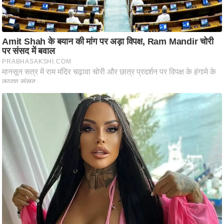
ति
ष
प्र
भु
म
हि
मा
/
ध
र्म
स्थ
ल
व्र
त
त्यो
हा
र