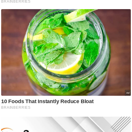
/
फै
श
न
घ
रे
लू
नु
स्खे
प
र्य
ट
न
स्थ
ल
फि