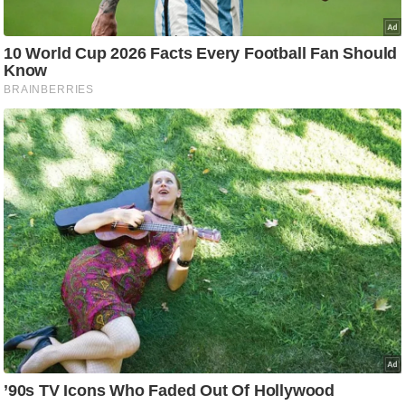
g
N
e
w
s
ला
इ
फ
स्टा
इ
ल
टे
क्नॉ
लॉ
जी
ब्यू
टी