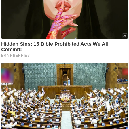
आ
र
.
आ
ई
.
चा
य
प
र
स
मी
क्षा
ध
र्म
ज्यो