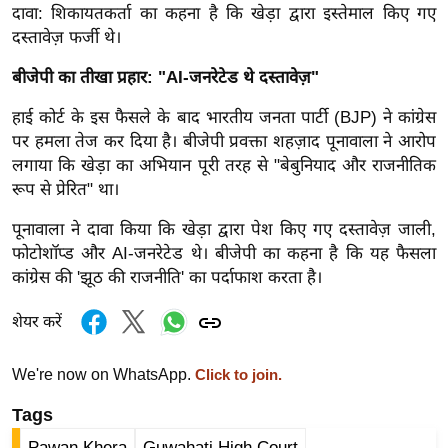
ड
दावा: शिकायतकर्ता का कहना है कि खेड़ा द्वारा इस्तेमाल किए गए
हॉ
दस्तावेज़ फर्जी थे।
ली
बीजेपी का तीखा प्रहार: "AI-जनरेटेड थे दस्तावेज़"
वु
ड
हाई कोर्ट के इस फैसले के बाद भारतीय जनता पार्टी (BJP) ने कांग्रेस
फि
पर हमला तेज कर दिया है। बीजेपी प्रवक्ता शहज़ाद पूनावाला ने आरोप
ल्म
लगाया कि खेड़ा का अभियान पूरी तरह से "बेबुनियाद और राजनीतिक
रूप से प्रेरित" था।
स
मी
पूनावाला ने दावा किया कि खेड़ा द्वारा पेश किए गए दस्तावेज़ जाली,
क्षा
फोटोशॉप्ड और AI-जनरेटेड थे। बीजेपी का कहना है कि यह फैसला
B
कांग्रेस की 'झूठ की राजनीति' का पर्दाफाश करता है।
r
शेयर करें
e
a
We're now on WhatsApp.
Click to join.
k
i
Tags
n
Pawan Khera
Guwahati High Court