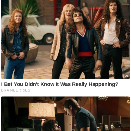
ति
ष
प्र
भु
म
हि
मा
/
ध
र्म
स्थ
ल
व्र
त
त्यो
हा
र