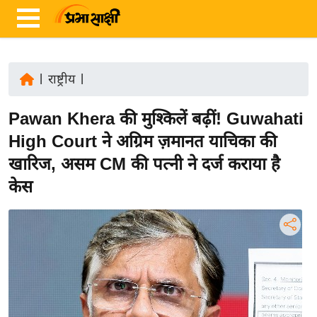
|
राष्ट्रीय
|
ता
Pawan Khera की मुश्किलें बढ़ीं! Guwahati
ज़ा
ख
High Court ने अग्रिम ज़मानत याचिका की
ब
खारिज, असम CM की पत्नी ने दर्ज कराया है
र
केस
रा
ष्ट्री
य
अं
त
र्रा
ष्ट्री