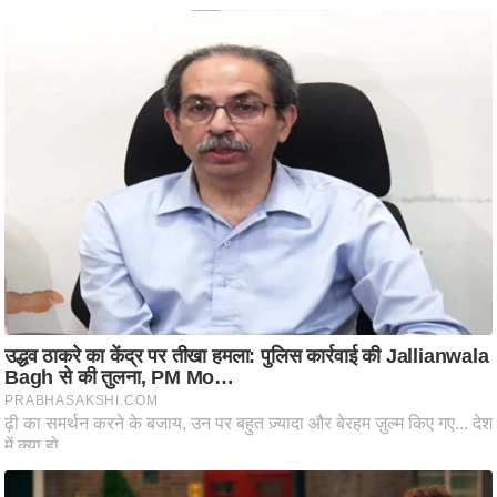
आ
र
.
आ
ई
.
चा
य
प
र
स
मी
क्षा
ध
र्म
ज्यो