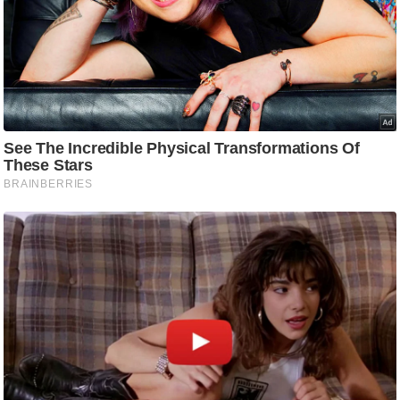
/
फै
श
न
घ
रे
लू
नु
स्खे
प
र्य
ट
न
स्थ
ल
फि