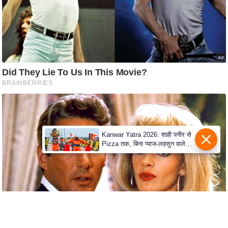
s
a
l
C
o
d
e
O
f
E
t
Kanwar Yatra 2026: शाही पनीर से
Pizza तक, बिना प्याज-लहसुन वाले
h
Modern Menu का बढ़ा क्रेज
i
c
s
R
S