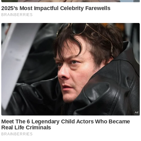
ष
ण
स
म
सा
म
यि
क
मा
तृ
भू
मि
स्तं
भ
ए
म
.