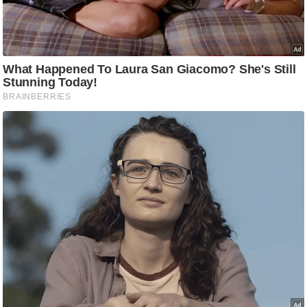
ट
ने
स
मं
त्रा
रि
ले
श
न
शि
प
रा
ज
नी
ति
वि
श्ले