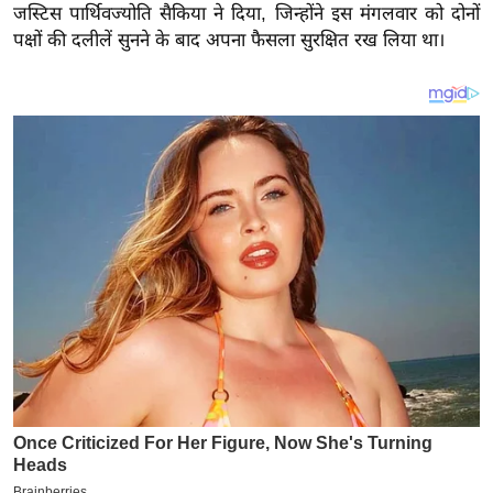
य
जस्टिस पार्थिवज्योति सैकिया ने दिया, जिन्होंने इस मंगलवार को दोनों
ब
पक्षों की दलीलें सुनने के बाद अपना फैसला सुरक्षित रख लिया था।
ज
ट
खे
ल
क्रि
के
ट
I
P
L
2
0
2
6
क्रा