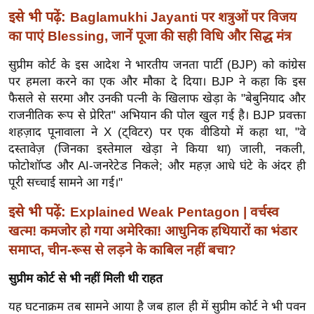
ख्सि
इसे भी पढ़ें:
Baglamukhi Jayanti पर शत्रुओं पर विजय
य
का पाएं Blessing, जानें पूजा की सही विधि और सिद्ध मंत्र
त
यं
सुप्रीम कोर्ट के इस आदेश ने भारतीय जनता पार्टी (BJP) को कांग्रेस
ग
पर हमला करने का एक और मौका दे दिया। BJP ने कहा कि इस
फैसले से सरमा और उनकी पत्नी के खिलाफ खेड़ा के "बेबुनियाद और
इं
राजनीतिक रूप से प्रेरित" अभियान की पोल खुल गई है। BJP प्रवक्ता
डि
शहज़ाद पूनावाला ने X (ट्विटर) पर एक वीडियो में कहा था, "वे
या
दस्तावेज़ (जिनका इस्तेमाल खेड़ा ने किया था) जाली, नकली,
सा
फोटोशॉप्ड और AI-जनरेटेड निकले; और महज़ आधे घंटे के अंदर ही
हि
पूरी सच्चाई सामने आ गई।"
त्य
इसे भी पढ़ें:
Explained Weak Pentagon | वर्चस्व
ज
खत्म! कमजोर हो गया अमेरिका! आधुनिक हथियारों का भंडार
ग
त
समाप्त, चीन-रूस से लड़ने के काबिल नहीं बचा?
ऑ
सुप्रीम कोर्ट से भी नहीं मिली थी राहत
टो
यह घटनाक्रम तब सामने आया है जब हाल ही में सुप्रीम कोर्ट ने भी पवन
व