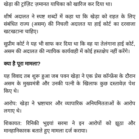
खेड़ा की ट्रांज़िट ज़मानत याचिका को खारिज कर दिया था।
र्ल्ड
न्यू
शीर्ष अदालत ने स्पष्ट शब्दों में कहा था कि खेड़ा को राहत के लिए
ज
संबंधित राज्य (असम) की निचली अदालत या हाई कोर्ट का दरवाजा
ब्री
खटखटाना चाहिए।
फ
सुप्रीम कोर्ट ने यह भी साफ कर दिया था कि वह या तेलंगाना हाई कोर्ट,
म
असम की अदालत की न्यायिक कार्यवाही में कोई हस्तक्षेप नहीं करेंगे।
नो
क्या है पूरा मामला?
रं
ज
यह विवाद तब शुरू हुआ जब पवन खेड़ा ने एक प्रेस कॉन्फ्रेंस के दौरान
न
असम के मुख्यमंत्री और उनकी पत्नी के खिलाफ कुछ दस्तावेज़ पेश
ज
किए थे।
ग
आरोप: खेड़ा ने भ्रष्टाचार और व्यापारिक अनियमितताओं के आरोप
त
लगाए थे।
बॉ
ली
शिकायत: रिनिकी भुइयां सरमा ने इन आरोपों को झूठा और
वु
मानहानिकारक बताते हुए मामला दर्ज कराया।