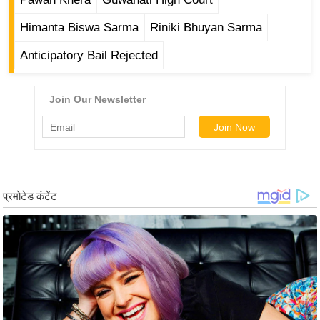
g
N
Himanta Biswa Sarma
Riniki Bhuyan Sarma
e
Anticipatory Bail Rejected
w
s
ला
इ
फ
स्टा
इ
ल
टे
क्नॉ
लॉ
जी
ब्यू
टी