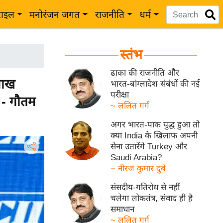
टाइल
मनोरंजन जगत
राजनीति
धर्म
स्तंभ
ढाका की राजनीति और
लाख
भारत-बांग्लादेश संबंधों की नई
परीक्षा
' - गौतम
~ ललित गर्ग
अगर भारत-पाक युद्ध हुआ तो
क्या India के खिलाफ अपनी
सेना उतारेंगे Turkey और
Saudi Arabia?
~ नीरज कुमार दुबे
संसदीय-गतिरोध से नहीं
चलेगा लोकतंत्र, संवाद ही है
समाधान
~ ललित गर्ग