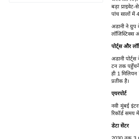
विश्लेषण
बड़ा प्राइवेट
ट्रेंडिंग
पांच सालों मे
अडानी ने ग्रुप
Q
लॉजिस्टिक्स और 
u
i
पोर्ट्स और लॉ
c
k
अडानी पोर्ट्स
L
टन तक पहुँचने
i
ही 1 मिलियन 
n
प्रतीक है।
k
एयरपोर्ट
s
नवी मुंबई इंट
विधानसभा
रिकॉर्ड समय म
चुनाव
डेटा सेंटर
फोटो
वीडियो
2030 तक 3 GW 