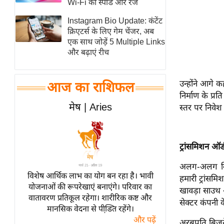
Wi-Fi की स्पीड और रेंज
स्तंभ
Instagram Bio Update: कंटेंट
एम.
क्रिएटर्स के लिए गेम चेंजर, अब
आर.
एक साथ जोड़ें 5 Multiple Links
और बढ़ाएं रीच
आई.
चाय पर
समीक्षा
उन्होंने आगे 
आज का राशिफल
निर्माण के प्र
धर्म
मेष | Aries
स्तर पर निवेश
ज्योतिष
प्रभु
महिमा/
ट्रांसमिशन ऑर
धर्मस्थल
अलग-अलग बिज़
व्रत
विशेष आर्थिक लाभ का योग बन रहा है। भावी
हमारी ट्रांसम
त्योहार
योजनाओं की रूपरेखाएं बनाएंगे। परिवार का
खावड़ा साउथ 
वातावरण प्रतिकूल रहेगा। शारीरिक कष्ट और
राशिफल
सेक्टर कंपनी 
मानसिक वेदना से पीडि़त रहेंगे।
विशेष
और पढ़ें
अरबपति बिज़न