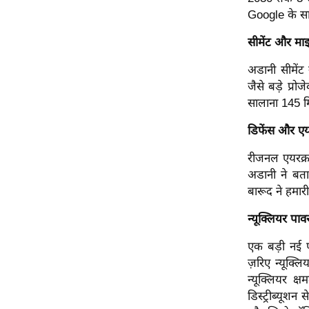
Google के सा
ऑडियो
इंफ़ोग्राफ़िक
सीमेंट और माइ
राज्यों से
अडानी सीमेंट
शहरों से
जैसे बड़े प्रो
वेब स्टोरी
सालाना 145 मि
कार्टून
डिफेंस और एय
Short
रीजनल एयरक्रा
Videos
अडानी ने बताय
iOS App
बारूद ने हमार
About us
न्यूक्लियर पावर
Contact Editor
एक बड़ी नई प
Advertise
ज़रिए न्यूक्
Privacy Policy
न्यूक्लियर 
Grievance
डिस्ट्रीब्यूश
Redressal