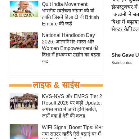
हॉलीवुड
Quit India Movement:
इंफ्रास्ट्रक्चर
भारतीय स्वतंत्रता संग्राम की वो
फिल्म समीक्षा
अडानी ने बता
क्रांति जिसने हिला दी थी British
दिशा में बढ़
Breaking
Empire की जड़ें
सेक्टर कैपिटल 
News
National Handloom Day
लाइफस्टाइल
2026: आत्मनिर्भर भारत और
Women Empowerment की
टेक्नॉलॉजी
दिशा में हथकरघा उद्योग का बढ़ता
ब्यूटी/फैशन
कद
घरेलू नुस्खे
पर्यटन स्थल
लाइफ & साइंस
फिटनेस मंत्रा
KVS-NVS और EMRS Tier 2
रिलेशनशिप
Result 2026 पर बड़ी Update:
राजनीति
अगस्त मध्य में जारी होंगे नतीजे,
जानें क्या है देरी की वजह
विश्लेषण
समसामयिक
WiFi Signal Boost Tips: बिना
नया राउटर खरीदे ऐसे बढ़ाएं घर में
मातृभूमि