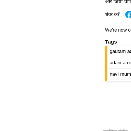
और जियो-पॉलिटि
Code Of Ethics
शेयर करें
RSS
Our Team
We're now 
Expert Panel
Tags
Loksabhachunav
gautam a
Android App
adani ato
navi mumb