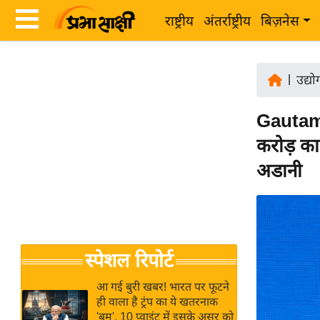
राष्ट्रीय
अंतर्राष्ट्रीय
बिज़नेस
Latest
ता
News
|
उद्य
ज़ा
in
ख
Gautam A
Hindi
ब
करोड़ का 
र
Hindi
अडानी
राष्ट्रीय
News
अंतर्राष्ट्रीय
Live
बिज़नेस
उद्योग
Breaking
स्पेशल रिपोर्ट
जगत
News in
विशेषज्ञ
Hindi
आ गई बुरी खबर! भारत पर फूटने
राय
ही वाला है ट्रंप का ये खतरनाक
'बम', 10 प्वाइंट में इसके असर को