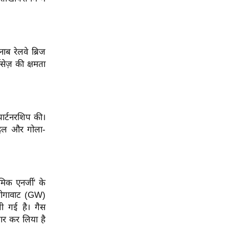
ब रेलवे ब्रिज
िसेज़ की क्षमता
पार्टनरशिप की।
िसाइल और गोला-
िक एनर्जी' के
 गीगावाट (GW)
ी गई है। गैस
पार कर लिया है