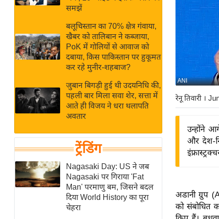
बजट
Hindi
समझें
खेल
News
बलूचिस्तान का 70% क्षेत्र गंवाया,
क्रिकेट
खैबर को तालिबान ने कब्जाया,
Hindi
IPL
PoK में गोलियों से आवाज को
दबाया, किस पाकिस्तान पर हुकूमत
Videos
2026
कर रहे मुनीर-शहबाज?
क्राइम
ANI
जुबान बिगड़ी हुई थी उदयनिधि की,
ई-पेपर
पहली बार मिला सवा शेर, सत्ता में
रेनू तिवारी
। Ju
मिसाल बेमिसाल
आते ही विजय ने धरा थलापति
अवतार
शख्सियत
उन्होंने 
यंग इंडिया
और देश-नि
ट्रेंडिंग
साहित्य जगत
इंफ्रास्ट्
ऑटो वर्ल्ड
Nagasaki Day: US ने जब
Nagasaki पर गिराया 'Fat
न्यूज ब्रीफ
Man' परमाणु बम, जिसने बदल
अडानी ग्रुप 
मनोरंजन जगत
दिया World History का पूरा
को संबोधित क
चेहरा
बॉलीवुड
किए हैं। बुधव