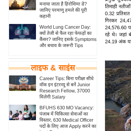
हॉलीवुड
मनाया जाता है हिरोशिमा डे?
तिमाही नतीजों
जानिए परमाणु हमले की पूरी
फिल्म समीक्षा
0.32 प्रतिशत
कहानी
गिरकर 24,47
Breaking
World Lung Cancer Day:
24,576.60 पर
News
क्यों तेजी से फैल रहा फेफड़ों का
रहे थे। जहां 
लाइफस्टाइल
कैंसर? जानिए इसके Symptoms
24.19 अंक या
और बचाव के जरूरी Tips
टेक्नॉलॉजी
ब्यूटी/फैशन
घरेलू नुस्खे
लाइफ & साइंस
पर्यटन स्थल
Career Tips: बिना परीक्षा सीधे
फिटनेस मंत्रा
वॉक इन इंटरव्यू से बनें Junior
Research Fellow, 37000
रिलेशनशिप
मिलेगी Salary
राजनीति
BFUHS 630 MO Vacancy:
विश्लेषण
पंजाब में चिकित्सा सेवाओं का
समसामयिक
विस्तार, 630 Medical Officer
पदों के लिए आज Apply करने का
मातृभूमि