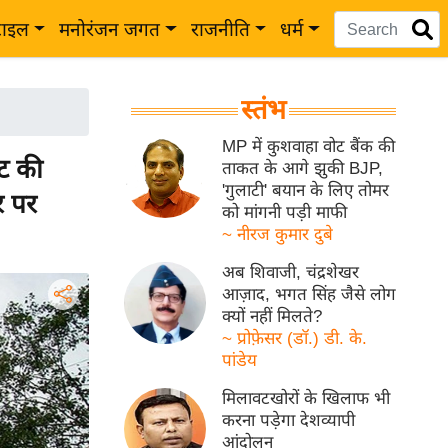
टाइल
मनोरंजन जगत
राजनीति
धर्म
स्तंभ
MP में कुशवाहा वोट बैंक की
ट की
ताकत के आगे झुकी BJP,
'गुलाटी' बयान के लिए तोमर
र पर
को मांगनी पड़ी माफी
~ नीरज कुमार दुबे
अब शिवाजी, चंद्रशेखर
आज़ाद, भगत सिंह जैसे लोग
क्यों नहीं मिलते?
~ प्रोफ़ेसर (डॉ.) डी. के.
पांडेय
मिलावटखोरों के खिलाफ भी
करना पड़ेगा देशव्यापी
आंदोलन