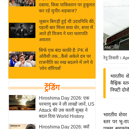
बजट
Hindi
दबाया, किस पाकिस्तान पर हुकूमत
खेल
News
कर रहे मुनीर-शहबाज?
क्रिकेट
जुबान बिगड़ी हुई थी उदयनिधि की,
Hindi
IPL
पहली बार मिला सवा शेर, सत्ता में
आते ही विजय ने धरा थलापति
Videos
2026
अवतार
क्राइम
ANI
सिर्फ एक बंदा काफ़ी है: PK से
ई-पेपर
ओवैसी तक...कैसे अकेले दम पर
रेनू तिवारी
। Ap
मिसाल बेमिसाल
राजनीति का रुख बदलने में लगे ये
'लोन वॉरियर्स'
शख्सियत
भारतीय शे
यंग इंडिया
वैश्विक स
ट्रेंडिंग
साहित्य जगत
निफ्टी दोन
ऑटो वर्ल्ड
Hiroshima Day 2026: एक
परमाणु बम ने ली लाखों जानें, US
न्यूज ब्रीफ
Attack की उस काली सुबह ने
भारतीय शेयर 
मनोरंजन जगत
बदल दिया World History
स्तर पर भू-रा
बॉलीवुड
Hiroshima Day 2026: क्यों
प्रमुख सूचका