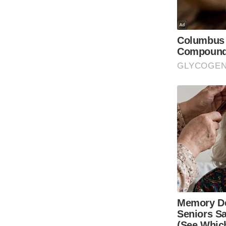
Code Of Ethics
RSS
Our Team
Expert Panel
Loksabhachunav
Android App