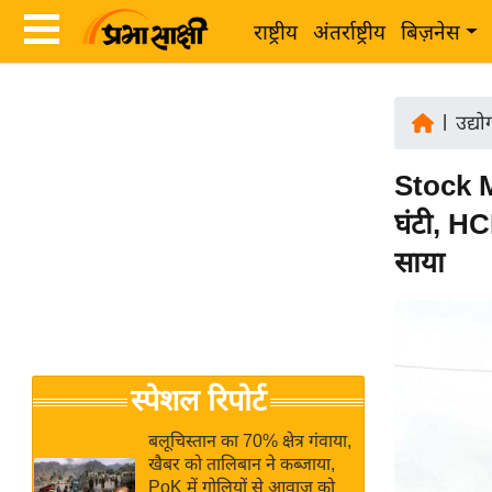
राष्ट्रीय
अंतर्राष्ट्रीय
बिज़नेस
Latest
ता
News
|
उद्य
ज़ा
in
ख
Stock M
Hindi
ब
घंटी, H
र
Hindi
साया
राष्ट्रीय
News
अंतर्राष्ट्रीय
Live
बिज़नेस
उद्योग
Breaking
स्पेशल रिपोर्ट
जगत
News in
विशेषज्ञ
Hindi
बलूचिस्तान का 70% क्षेत्र गंवाया,
राय
खैबर को तालिबान ने कब्जाया,
PoK में गोलियों से आवाज को