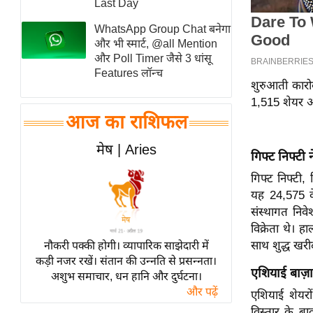
Last Day
स्तंभ
WhatsApp Group Chat बनेगा
एम.
और भी स्मार्ट, @all Mention
आर.
और Poll Timer जैसे 3 धांसू
Features लॉन्च
आई.
शुरुआती कारो
चाय पर
1,515 शेयर आग
समीक्षा
आज का राशिफल
धर्म
मेष | Aries
गिफ्ट निफ्टी 
ज्योतिष
गिफ्ट निफ्टी,
प्रभु
यह 24,575 के
महिमा/
संस्थागत निव
धर्मस्थल
विक्रेता थे।
व्रत
साथ शुद्ध खर
नौकरी पक्की होगी। व्यापारिक साझेदारी में
त्योहार
कड़ी नजर रखें। संतान की उन्नति से प्रसन्नता।
एशियाई बाज
अशुभ समाचार, धन हानि और दुर्घटना।
राशिफल
और पढ़ें
एशियाई शेयरों 
विशेष
विस्तार के बा