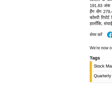
विश्लेषण
191.83 अंक य
ट्रेंडिंग
हैंग सेंग 27
कोस्पी रिपोर
Q
हालाँकि, शंघ
u
शेयर करें
i
c
k
We're now 
L
Tags
i
n
Stock Ma
k
Quarterly
s
विधानसभा
चुनाव
फोटो
वीडियो