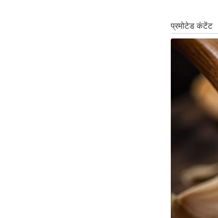
ऑडियो
इंफ़ोग्राफ़िक
राज्यों से
शहरों से
वेब स्टोरी
कार्टून
Short
Videos
iOS App
About us
Contact Editor
Advertise
Privacy Policy
Grievance
Redressal