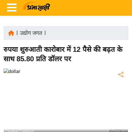
|
उद्योग जगत
|
ता
रुपया शुरुआती कारोबार में 12 पैसे की बढ़त के
ज़ा
ख
साथ 85.80 प्रति डॉलर पर
ब
र
रा
ष्ट्री
य
अं
त
र्रा
ष्ट्री
Creative Common
प्रतिरूप फोटो