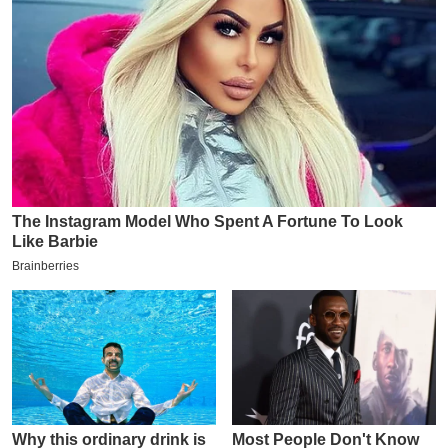
य
ब
ज
ट
खे
ल
क्रि
के
ट
I
P
L
2
0
2
6
क्रा