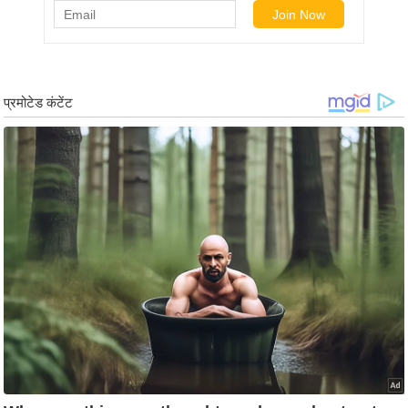
र्ल्ड
न्यू
ज
ब्री
फ
म
नो
रं
ज
न
ज
ग
त
बॉ
ली
वु