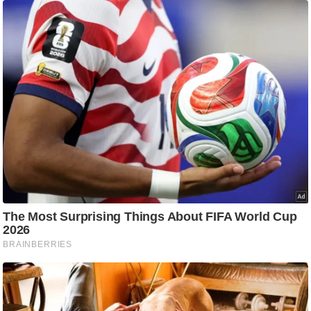
g
N
e
w
s
ला
इ
फ
स्टा
इ
ल
टे
क्नॉ
लॉ
जी
ब्यू
टी