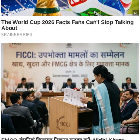
आ
र
.
आ
ई
.
चा
य
प
र
स
मी
क्षा
ध
र्म
ज्यो