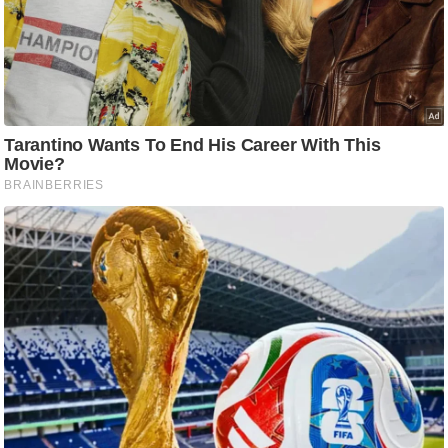
ष
ण
स
म
सा
म
यि
क
मा
तृ
भू
मि
स्तं
भ
ए
म
.