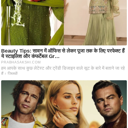
ट
ने
स
मं
त्रा
रि
ले
श
न
शि
प
रा
ज
नी
ति
वि
श्ले