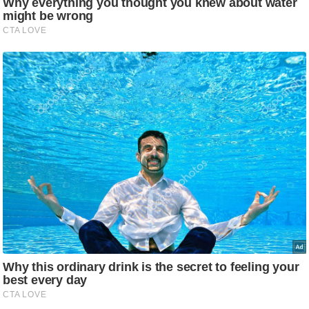
ड
हॉ
ली
वु
ड
फि
ल्म
स
मी
क्षा
B
r
e
a
k
i
n