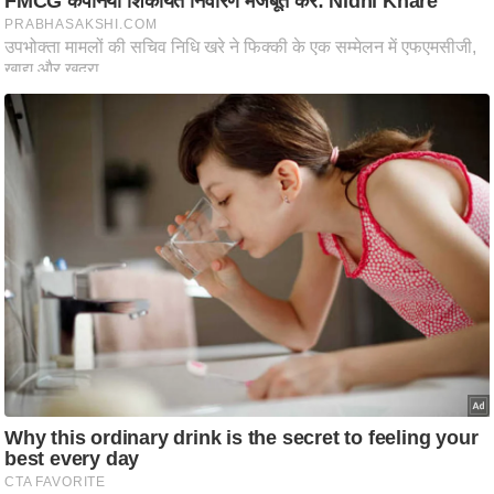
ति
ष
प्र
भु
म
हि
मा
/
ध
र्म
स्थ
ल
व्र
त
त्यो
हा
र