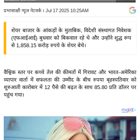
य
प्रभासाक्षी न्यूज नेटवर्क
। Jul 17 2025 10:25AM
बि
ज़
शेयर बाजार के आंकड़ों के मुताबिक, विदेशी संस्थागत निवेशक
ने
(एफआईआई) बुधवार को बिकवाल रहे थे और उन्होंने शुद्ध रूप
स
से 1,858.15 करोड़ रुपये के शेयर बेचे।
उ
द्यो
ग
वैश्विक स्तर पर कच्चे तेल की कीमतों में गिरावट और भारत-अमेरिका
ज
व्यापार वार्ता में सफलता की उम्मीद के बीच रुपया बृहस्पतिवार को
ग
शुरुआती कारोबार में 12 पैसे की बढ़त के साथ 85.80 प्रति डॉलर पर
त
पहुंच गया।
वि
शे
ष
ज्ञ
रा