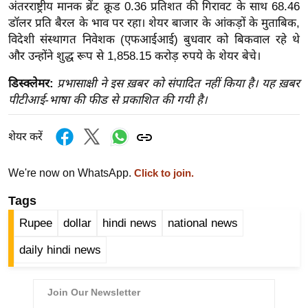
ख्सि
अंतरराष्ट्रीय मानक ब्रेंट क्रूड 0.36 प्रतिशत की गिरावट के साथ 68.46
य
डॉलर प्रति बैरल के भाव पर रहा। शेयर बाजार के आंकड़ों के मुताबिक,
विदेशी संस्थागत निवेशक (एफआईआई) बुधवार को बिकवाल रहे थे
त
और उन्होंने शुद्ध रूप से 1,858.15 करोड़ रुपये के शेयर बेचे।
यं
ग
डिस्क्लेमर:
प्रभासाक्षी ने इस ख़बर को संपादित नहीं किया है। यह ख़बर
इं
पीटीआई-भाषा की फीड से प्रकाशित की गयी है।
डि
या
शेयर करें
सा
हि
We're now on WhatsApp.
Click to join.
त्य
Tags
ज
Rupee
dollar
hindi news
national news
ग
त
daily hindi news
ऑ
टो
व