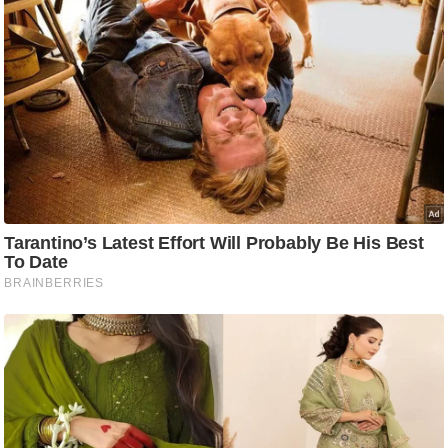
/
फै
श
न
घ
रे
लू
नु
स्खे
प
र्य
ट
न
स्थ
ल
फि