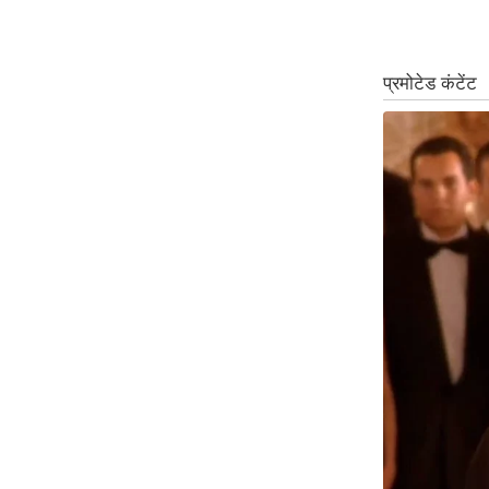
ऑडियो
इंफ़ोग्राफ़िक
राज्यों से
शहरों से
वेब स्टोरी
कार्टून
Short
Videos
iOS App
About us
Contact Editor
Advertise
Privacy Policy
Grievance
Redressal