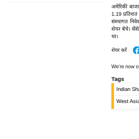
विश्लेषण
अमेरिकी बाजार
ट्रेंडिंग
1.19 प्रतिशत 
संस्थागत निव
Q
शेयर बेचे। से
u
था।
i
शेयर करें
c
k
L
We're now 
i
Tags
n
k
Indian Sh
s
West Asia
विधानसभा
चुनाव
फोटो
वीडियो