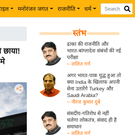
टाइल
मनोरंजन जगत
राजनीति
धर्म
स्तंभ
ढाका की राजनीति और
 छाया!
भारत-बांग्लादेश संबंधों की नई
परीक्षा
मे
~ ललित गर्ग
अगर भारत-पाक युद्ध हुआ तो
क्या India के खिलाफ अपनी
सेना उतारेंगे Turkey और
Saudi Arabia?
~ नीरज कुमार दुबे
संसदीय-गतिरोध से नहीं
चलेगा लोकतंत्र, संवाद ही है
समाधान
~ ललित गर्ग