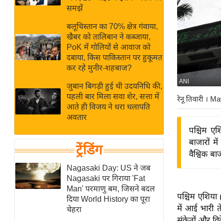
बजट
Hindi
समझें
खेल
News
बलूचिस्तान का 70% क्षेत्र गंवाया,
क्रिकेट
खैबर को तालिबान ने कब्जाया,
Hindi
IPL
PoK में गोलियों से आवाज को
दबाया, किस पाकिस्तान पर हुकूमत
Videos
2026
कर रहे मुनीर-शहबाज?
क्राइम
ANI
जुबान बिगड़ी हुई थी उदयनिधि की,
ई-पेपर
पहली बार मिला सवा शेर, सत्ता में
रेनू तिवारी
। Ma
मिसाल बेमिसाल
आते ही विजय ने धरा थलापति
अवतार
शख्सियत
पश्चिम एश
यंग इंडिया
बाजारों म
ट्रेंडिंग
साहित्य जगत
वैश्विक ब
ऑटो वर्ल्ड
Nagasaki Day: US ने जब
Nagasaki पर गिराया 'Fat
न्यूज ब्रीफ
Man' परमाणु बम, जिसने बदल
पश्चिम एशिया 
मनोरंजन जगत
दिया World History का पूरा
में आई भारी त
चेहरा
बॉलीवुड
संकेतों और वि