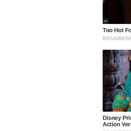
Code Of Ethics
RSS
Our Team
Expert Panel
Loksabhachunav
Android App