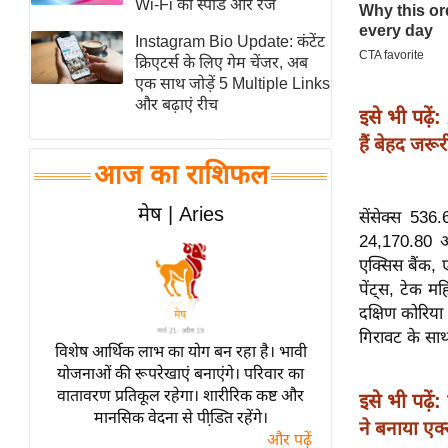
Wi-Fi की स्पीड और रेंज
स्तंभ
Instagram Bio Update: कंटेंट
एम.
क्रिएटर्स के लिए गेम चेंजर, अब
आर.
एक साथ जोड़ें 5 Multiple Links
और बढ़ाएं रीच
आई.
इसे भी पढ़ें:
चाय पर
हैं बेहद जरूर
समीक्षा
आज का राशिफल
धर्म
मेष | Aries
सेंसेक्स 53
ज्योतिष
24,170.80 अंक
प्रभु
एक्सिस बैंक, 
महिमा/
पेंट्स, टेक म
धर्मस्थल
दक्षिण कोरिया
गिरावट के साथ
व्रत
विशेष आर्थिक लाभ का योग बन रहा है। भावी
त्योहार
योजनाओं की रूपरेखाएं बनाएंगे। परिवार का
वातावरण प्रतिकूल रहेगा। शारीरिक कष्ट और
राशिफल
इसे भी पढ़ें:
मानसिक वेदना से पीडि़त रहेंगे।
ने बनाया एक्स
विशेष
और पढ़ें