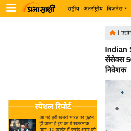
राष्ट्रीय
अंतर्राष्ट्रीय
बिज़नेस
Latest
ता
News
|
उद्य
ज़ा
in
ख
Indian 
Hindi
ब
सेंसेक्स 
र
Hindi
निवेशक
राष्ट्रीय
News
अंतर्राष्ट्रीय
Live
बिज़नेस
उद्योग
Breaking
स्पेशल रिपोर्ट
जगत
News in
विशेषज्ञ
Hindi
आ गई बुरी खबर! भारत पर फूटने
राय
ही वाला है ट्रंप का ये खतरनाक
'बम', 10 प्वाइंट में इसके असर को