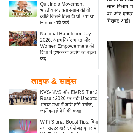
हॉलीवुड
Quit India Movement:
लाल निशान मे
भारतीय स्वतंत्रता संग्राम की वो
फिल्म समीक्षा
पर और एनएसई
क्रांति जिसने हिला दी थी British
गिरावट आई।
Breaking
Empire की जड़ें
News
National Handloom Day
लाइफस्टाइल
2026: आत्मनिर्भर भारत और
Women Empowerment की
टेक्नॉलॉजी
दिशा में हथकरघा उद्योग का बढ़ता
ब्यूटी/फैशन
कद
घरेलू नुस्खे
पर्यटन स्थल
लाइफ & साइंस
फिटनेस मंत्रा
KVS-NVS और EMRS Tier 2
रिलेशनशिप
Result 2026 पर बड़ी Update:
राजनीति
अगस्त मध्य में जारी होंगे नतीजे,
जानें क्या है देरी की वजह
विश्लेषण
समसामयिक
WiFi Signal Boost Tips: बिना
नया राउटर खरीदे ऐसे बढ़ाएं घर में
मातृभूमि