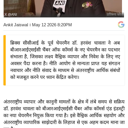
य
बि
X @ANI
प्रतिरूप फोटो
ज़
Ankit Jaiswal
। May 12 2026 8:20PM
ने
स
ब्रिक्स सीसीआई के पूर्व चेयरमैन डॉ. हरवंश चावला ने अब
उ
बीआरआईएसईसी चैंबर ऑफ कॉमर्स के नए चेयरमैन का पदभार
द्यो
संभाला है, जिसका लक्ष्य वैश्विक व्यापार और निवेश के लिए नए
ग
अवसर पैदा करना है। नीति आयोग से मान्यता प्राप्त यह संगठन
ज
नवाचार और नीति संवाद के माध्यम से अंतरराष्ट्रीय आर्थिक संबंधों
ग
को मजबूत करने पर ध्यान केंद्रित करेगा।
त
वि
शे
अंतरराष्ट्रीय व्यापार और कानूनी मामलों के क्षेत्र में लंबे समय से सक्रिय
ष
डॉ. हरवंश चावला को बीआरआईएसईसी चैंबर ऑफ कॉमर्स एंड इंडस्ट्री
ज्ञ
का नया चेयरमैन नियुक्त किया गया है। इसे वैश्विक आर्थिक सहयोग और
रा
अंतरराष्ट्रीय व्यापारिक साझेदारी के लिहाज से एक अहम कदम माना जा