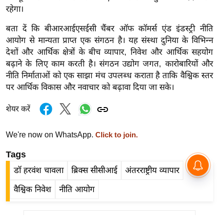
र्ल्ड
रहेगा।
न्यू
बता दें कि बीआरआईएसईसी चैंबर ऑफ कॉमर्स एंड इंडस्ट्री नीति
ज
आयोग से मान्यता प्राप्त एक संगठन है। यह संस्था दुनिया के विभिन्न
ब्री
देशों और आर्थिक क्षेत्रों के बीच व्यापार, निवेश और आर्थिक सहयोग
फ
बढ़ाने के लिए काम करती है। संगठन उद्योग जगत, कारोबारियों और
नीति निर्माताओं को एक साझा मंच उपलब्ध कराता है ताकि वैश्विक स्तर
म
पर आर्थिक विकास और नवाचार को बढ़ावा दिया जा सके।
नो
रं
शेयर करें
ज
न
We're now on WhatsApp.
Click to join.
ज
ग
Tags
त
डॉ हरवंश चावला
ब्रिक्स सीसीआई
अंतरराष्ट्रीय व्यापार
बॉ
वैश्विक निवेश
नीति आयोग
ली
वु