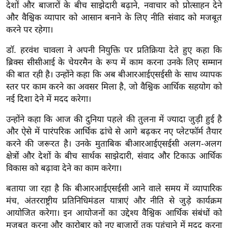
ख्सि
देशों और बाजारों के बीच साझेदारी बढ़ाने, नवाचार को प्रोत्साहन देने
य
और वैश्विक व्यापार को आसान बनाने के लिए नीति संवाद को मजबूत
करने पर रहेगा।
त
यं
डॉ. हरवंश चावला ने अपनी नियुक्ति पर प्रतिक्रिया देते हुए कहा कि
ग
ब्रिक्स सीसीआई के चेयरमैन के रूप में काम करना उनके लिए सम्मान
इं
की बात रही है। उन्होंने कहा कि अब बीआरआईएसईसी के साथ व्यापक
डि
स्तर पर काम करने का अवसर मिला है, जो वैश्विक आर्थिक सहयोग को
या
नई दिशा देने में मदद करेगा।
सा
उन्होंने कहा कि आज की दुनिया पहले की तुलना में ज्यादा जुड़ी हुई है
हि
और ऐसे में पारंपरिक आर्थिक ढांचे से आगे बढ़कर नए प्लेटफॉर्म तैयार
त्य
करने की जरूरत है। उनके मुताबिक बीआरआईएसईसी अलग-अलग
ज
क्षेत्रों और देशों के बीच सार्थक साझेदारी, संवाद और टिकाऊ आर्थिक
ग
विकास को बढ़ावा देने का काम करेगा।
त
बताया जा रहा है कि बीआरआईएसईसी आने वाले समय में व्यापारिक
ऑ
मंच, अंतरराष्ट्रीय प्रतिनिधिमंडल यात्राएं और नीति से जुड़े कार्यक्रम
टो
आयोजित करेगा। इन आयोजनों का उद्देश्य वैश्विक आर्थिक संबंधों को
व
मजबूत करना और कारोबार को नए बाजारों तक पहुंचाने में मदद करना