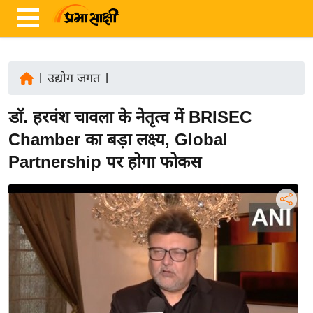
|
उद्योग जगत
|
ता
डॉ. हरवंश चावला के नेतृत्व में BRISEC
ज़ा
ख
Chamber का बड़ा लक्ष्य, Global
ब
Partnership पर होगा फोकस
र
रा
ष्ट्री
य
अं
त
र्रा
ष्ट्री