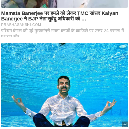
ष
ण
स
म
सा
म
यि
क
मा
तृ
भू
मि
स्तं
भ
ए
म
.