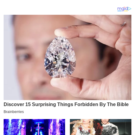
य
ब
ज
ट
खे
ल
क्रि
के
ट
I
P
L
2
0
2
6
क्रा