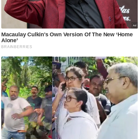
ट
ने
स
मं
त्रा
रि
ले
श
न
शि
प
रा
ज
नी
ति
वि
श्ले