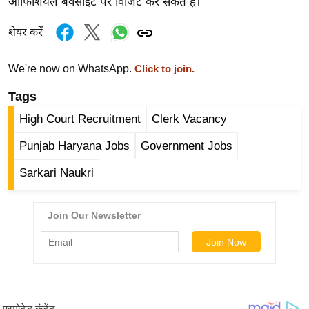
ऑफिशियल बेवसाइट पर विजिट कर सकते हैं।
र्ल्ड
न्यू
शेयर करें
ज
ब्री
We're now on WhatsApp.
Click to join.
फ
Tags
म
High Court Recruitment
Clerk Vacancy
नो
रं
Punjab Haryana Jobs
Government Jobs
ज
Sarkari Naukri
न
ज
ग
त
बॉ
ली
वु