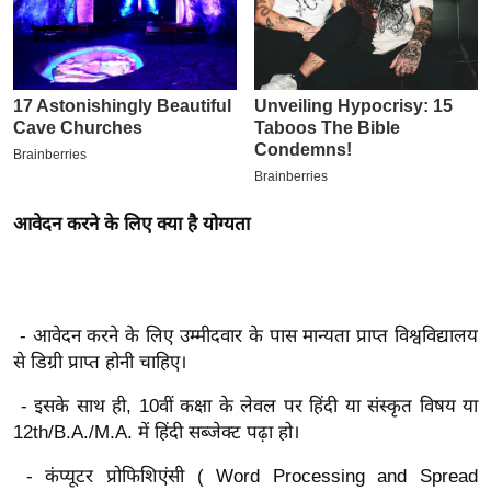
इ
म
ई
-
पे
प
र
आवेदन करने के लिए क्या है योग्यता
मि
सा
ल
- आवेदन करने के लिए उम्मीदवार के पास मान्यता प्राप्त विश्वविद्यालय
बे
से डिग्री प्राप्त होनी चाहिए।
मि
- इसके साथ ही, 10वीं कक्षा के लेवल पर हिंदी या संस्कृत विषय या
सा
12th/B.A./Μ.Α. में हिंदी सब्जेक्ट पढ़ा हो।
ल
श
- कंप्यूटर प्रोफिशिएंसी ( Word Processing and Spread