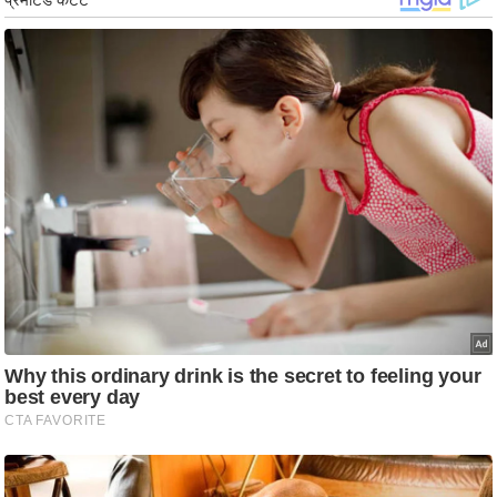
ड
हॉ
ली
वु
ड
फि
ल्म
स
मी
क्षा
B
r
e
a
k
i
n