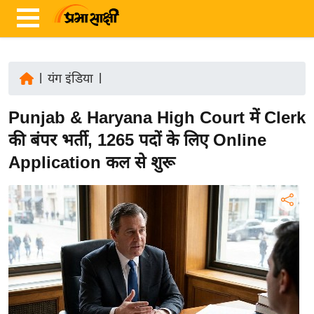
|
यंग इंडिया
|
ता
Punjab & Haryana High Court में Clerk
ज़ा
ख
की बंपर भर्ती, 1265 पदों के लिए Online
ब
Application कल से शुरू
र
रा
ष्ट्री
य
अं
त
र्रा
ष्ट्री