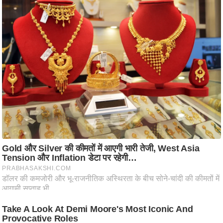
ति
ष
प्र
भु
म
हि
मा
/
ध
र्म
स्थ
ल
व्र
त
त्यो
हा
र