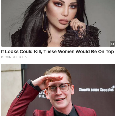
/
फै
श
न
घ
रे
लू
नु
स्खे
प
र्य
ट
न
स्थ
ल
फि