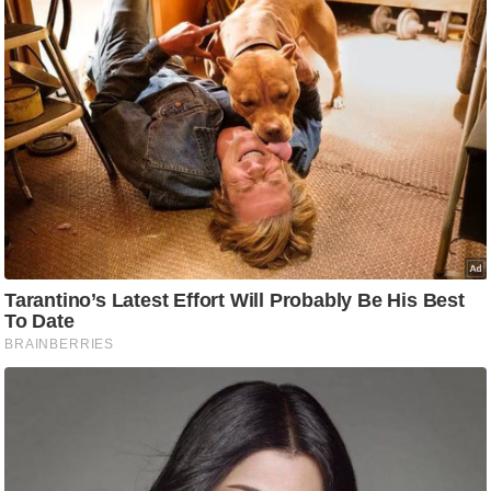
g
N
e
w
s
ला
इ
फ
स्टा
इ
ल
टे
क्नॉ
लॉ
जी
ब्यू
टी