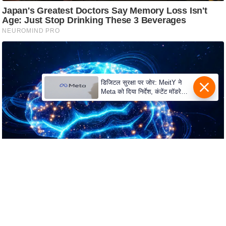
e
r
t
i
s
e
P
डिजिटल सुरक्षा पर जोर: MeitY ने
Meta को दिया निर्देश, कंटेंट मॉडरेशन
r
मजबूत करे
i
v
a
c
y
P
o
l
i