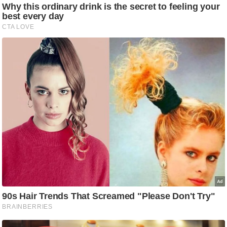
आ
र
.
आ
ई
.
चा
य
प
र
स
मी
क्षा
ध
र्म
ज्यो