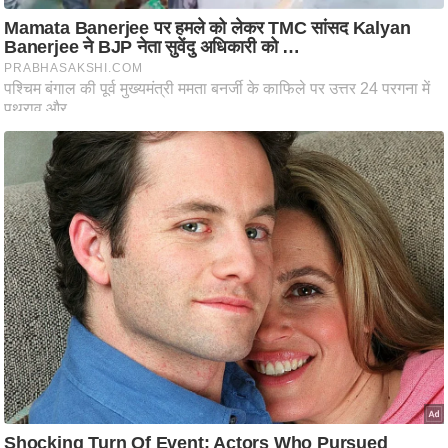
ति
ष
प्र
भु
म
हि
मा
/
ध
र्म
स्थ
ल
व्र
त
त्यो
हा
र