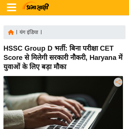
|
यंग इंडिया
|
ता
HSSC Group D भर्ती: बिना परीक्षा CET
ज़ा
ख
Score से मिलेगी सरकारी नौकरी, Haryana में
ब
युवाओं के लिए बड़ा मौका
र
रा
ष्ट्री
य
अं
त
र्रा
ष्ट्री