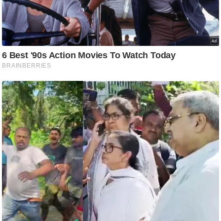
आ
र
.
आ
ई
.
चा
य
प
र
स
मी
क्षा
ध
र्म
ज्यो