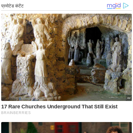
/
फै
श
न
घ
रे
लू
नु
स्खे
प
र्य
ट
न
स्थ
ल
फि