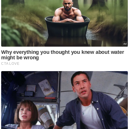
ष
ण
स
म
सा
म
यि
क
मा
तृ
भू
मि
स्तं
भ
ए
म
.