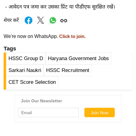
g
- आवेदन पत्र जमा कर उसका प्रिंट या पीडीएफ सुरक्षित रखें।
N
e
शेयर करें
w
s
We're now on WhatsApp.
Click to join.
ला
Tags
इ
HSSC Group D
Haryana Government Jobs
फ
स्टा
Sarkari Naukri
HSSC Recruitment
इ
CET Score Selection
ल
टे
क्नॉ
लॉ
जी
ब्यू
टी