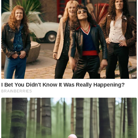
ट
ने
स
मं
त्रा
रि
ले
श
न
शि
प
रा
ज
नी
ति
वि
श्ले