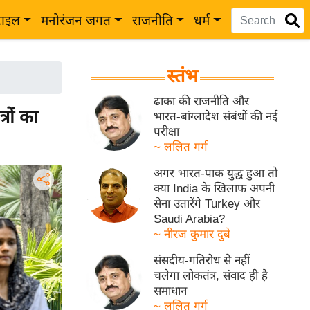
टाइल
मनोरंजन जगत
राजनीति
धर्म
स्तंभ
ढाका की राजनीति और
रों का
भारत-बांग्लादेश संबंधों की नई
परीक्षा
~ ललित गर्ग
अगर भारत-पाक युद्ध हुआ तो
क्या India के खिलाफ अपनी
सेना उतारेंगे Turkey और
Saudi Arabia?
~ नीरज कुमार दुबे
संसदीय-गतिरोध से नहीं
चलेगा लोकतंत्र, संवाद ही है
समाधान
~ ललित गर्ग