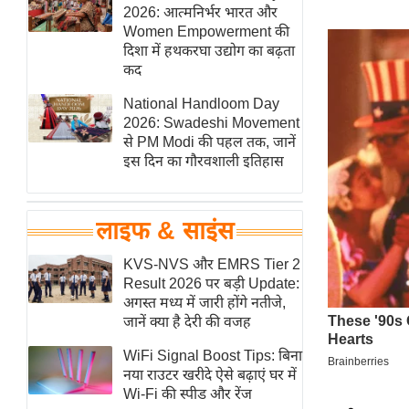
हॉलीवुड
2026: आत्मनिर्भर भारत और
Women Empowerment की
फिल्म समीक्षा
दिशा में हथकरघा उद्योग का बढ़ता
Breaking
कद
News
National Handloom Day
लाइफस्टाइल
2026: Swadeshi Movement
से PM Modi की पहल तक, जानें
टेक्नॉलॉजी
इस दिन का गौरवशाली इतिहास
ब्यूटी/फैशन
घरेलू नुस्खे
लाइफ & साइंस
पर्यटन स्थल
फिटनेस मंत्रा
KVS-NVS और EMRS Tier 2
Result 2026 पर बड़ी Update:
रिलेशनशिप
अगस्त मध्य में जारी होंगे नतीजे,
राजनीति
जानें क्या है देरी की वजह
विश्लेषण
WiFi Signal Boost Tips: बिना
समसामयिक
नया राउटर खरीदे ऐसे बढ़ाएं घर में
Wi-Fi की स्पीड और रेंज
मातृभूमि