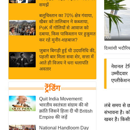
बजट
Hindi
समझें
खेल
News
बलूचिस्तान का 70% क्षेत्र गंवाया,
क्रिकेट
खैबर को तालिबान ने कब्जाया,
Hindi
IPL
PoK में गोलियों से आवाज को
दबाया, किस पाकिस्तान पर हुकूमत
Videos
2026
ANI
कर रहे मुनीर-शहबाज?
क्राइम
दिव्यांशी भदौरिय
जुबान बिगड़ी हुई थी उदयनिधि की,
ई-पेपर
पहली बार मिला सवा शेर, सत्ता में
मिसाल बेमिसाल
आते ही विजय ने धरा थलापति
नेशनल टे
अवतार
शख्सियत
उम्मीदवा
यंग इंडिया
एप्लीकेशन
ट्रेंडिंग
साहित्य जगत
ऑटो वर्ल्ड
Quit India Movement:
भारतीय स्वतंत्रता संग्राम की वो
लंबे समय से छ
न्यूज ब्रीफ
क्रांति जिसने हिला दी थी British
संभावना है। कॉ
मनोरंजन जगत
Empire की जड़ें
खबर है। किसी 
बॉलीवुड
National Handloom Day