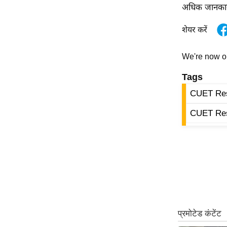
विश्लेषण
अधिक जानकारी
ट्रेंडिंग
शेयर करें
Q
We're now 
u
i
Tags
c
CUET Res
k
L
CUET Res
i
n
k
s
विधानसभा
चुनाव
फोटो
वीडियो