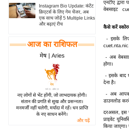
एनटीए द्वारा
Instagram Bio Update: कंटेंट
स्तंभ
वेबसाइट cuet
क्रिएटर्स के लिए गेम चेंजर, अब
एम.
एक साथ जोड़ें 5 Multiple Links
आर.
और बढ़ाएं रीच
कैसे करें स्को
आई.
- इसके लिए
चाय पर
आज का राशिफल
cuet.nta.nic
समीक्षा
मेष | Aries
धर्म
- अब वेबसाइट
होगा।
ज्योतिष
प्रभु
- इसके बाद ए
महिमा/
देना है।
धर्मस्थल
- अब आपको 
नए लोगों से भेंट होंगी, जो लाभदायक होगी।
व्रत
डाउनलोड करके
संतान की प्रगति से सुख और प्रसन्नता।
त्योहार
मनमर्जी नहीं चलेगी, मर्यादा में रहें। धन प्राप्ति
दरअसल, इस परीक्
के नए साधन बनेंगे।
राशिफल
प्राइवेट यूनिवर
और पढ़ें
विशेष
किया जाएगा। 