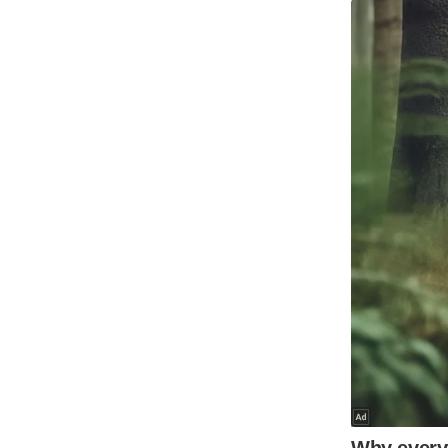
ऑडियो
इंफ़ोग्राफ़िक
राज्यों से
शहरों से
वेब स्टोरी
कार्टून
Short
Videos
iOS App
About us
Contact Editor
Advertise
Privacy Policy
Grievance
Redressal