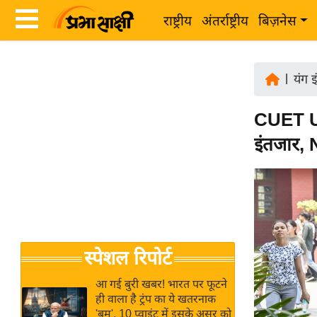
राष्ट्रीय
अंतर्राष्ट्रीय
बिज़नेस
Latest
ता
News
|
यंग इ
ज़ा
in
ख
CUET UG 
Hindi
ब
इंतजार, 
र
Hindi
राष्ट्रीय
News
अंतर्राष्ट्रीय
Live
बिज़नेस
उद्योग
Breaking
स्पेशल रिपोर्ट
जगत
News in
विशेषज्ञ
Hindi
आ गई बुरी खबर! भारत पर फूटने
राय
ही वाला है ट्रंप का ये खतरनाक
'बम', 10 प्वाइंट में इसके असर को