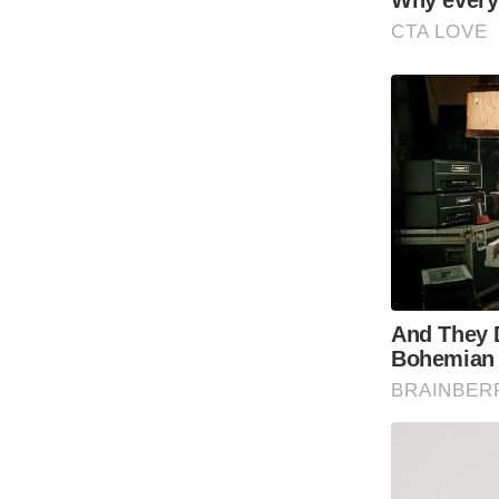
Code Of Ethics
RSS
Our Team
Expert Panel
Loksabhachunav
Android App