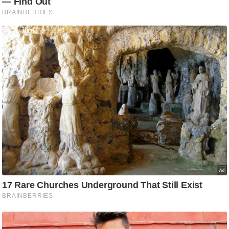
आ
र
.
आ
ई
.
चा
य
प
र
स
मी
क्षा
ध
र्म
ज्यो