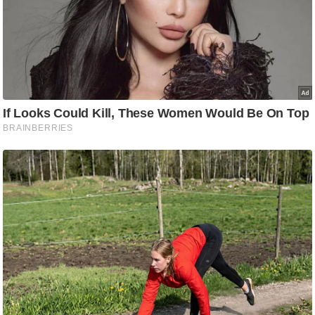
ट
ने
स
मं
त्रा
रि
ले
श
न
शि
प
रा
ज
नी
ति
वि
श्ले