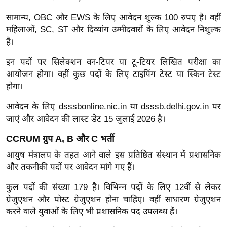
र्ल्ड
सामान्य, OBC और EWS के लिए आवेदन शुल्क 100 रुपए है। वहीं
न्यू
महिलाओं, SC, ST और दिव्यांग उम्मीदवारों के लिए आवेदन निशुल्क
ज
है।
ब्री
इन पदों पर सिलेक्शन वन-टियर या टू-टियर लिखित परीक्षा का
फ
आयोजन होगा। वहीं कुछ पदों के लिए टाइपिंग टेस्ट या स्किन टेस्ट
म
होगा।
नो
रं
आवेदन के लिए dsssbonline.nic.in या dsssb.delhi.gov.in पर
जाएं और आवेदन की लास्ट डेट 15 जुलाई 2026 है।
ज
न
CCRUM ग्रुप A, B और C भर्ती
ज
आयुष मंत्रालय के तहत आने वाले इस प्रतिष्ठित संस्थान में प्रशासनिक
ग
और तकनीकी पदों पर आवेदन मांगे गए हैं।
त
कुल पदों की संख्या 179 है। विभिन्न पदों के लिए 12वीं से लेकर
बॉ
ग्रेजुएशन और पोस्ट ग्रेजुएशन होना चाहिए। वहीं साधारण ग्रेजुएशन
ली
करने वाले युवाओं के लिए भी प्रशासनिक पद उपलब्ध हैं।
वु