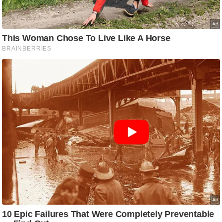
ष
ण
स
म
सा
म
यि
क
मा
तृ
भू
मि
स्तं
भ
ए
म
.