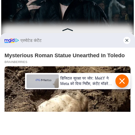
S
O
u
r
T
प्रमोटेड कंटेंट
e
a
Mysterious Roman Statue Unearthed In Toledo
m
BRAINBERRIES
E
x
डिजिटल सुरक्षा पर जोर: MeitY ने
p
Meta को दिया निर्देश, कंटेंट मॉडरेशन
मजबूत करे
e
r
t
P
a
n