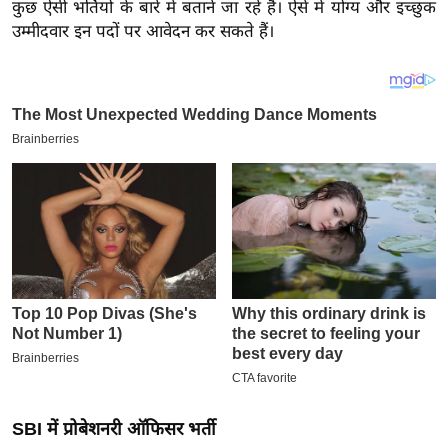
य
कुछ ऐसी भर्तियों के बारे में बताने जा रहे हैं। ऐसे में योग्य और इच्छुक
उम्मीदवार इन पदों पर आवेदन कर सकते हैं।
ब
ज
ट
खे
ल
क्रि
के
ट
I
P
L
2
0
2
6
SBI में प्रोबेशनरी ऑफिसर भर्ती
क्रा