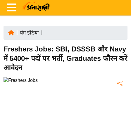
|
यंग इंडिया
|
ता
Freshers Jobs: SBI, DSSSB और Navy
ज़ा
ख
में 5400+ पदों पर भर्ती, Graduates फौरन करें
ब
आवेदन
र
रा
ष्ट्री
य
अं
त
र्रा
ष्ट्री