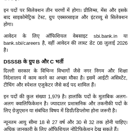
ख्सि
य
इन पदों पर सिलेक्शन तीन चरणों में होगा। प्रीलिम्स, मेंस और इसके
बाद साइकोमेट्रिक टेस्ट, ग्रुप एक्सरसाइज और इंटरव्यू से सिलेक्शन
त
होगा।
यं
ग
आवेदन के लिए ऑफिशियल वेबसाइट sbi.bank.in या
इं
bank.sbi/careers है, वहीं आवेदन की लास्ट डेट 08 जुलाई 2026
डि
है।
या
DSSSB के ग्रुप B और C भर्ती
सा
दिल्ली सरकार के विभिन्न विभागों जैसे नगर निगम और शिक्षा
हि
निदेशालय में काम करने का अच्छा मौका है। इसमें आईटी असिस्टेंट,
त्य
टीचिंग और स्पेशल एजुकेटर जैसे कई पद शामिल हैं।
ज
ग
इन पदों की कुल संख्या 1,979 है। हालांकि पदों के मुताबिक अलग-
अलग क्वालिफिकेशन है। ज्यादातर प्रशासनिक और तकनीकी पदों के
त
लिए ग्रेजुएशन या संबंधित विषय में डिग्री/डिप्लोमा होना जरूरी है।
ऑ
टो
न्यूनतम आयु सीमा 18 से 27 वर्ष और 30 से 32 तक होनी चाहिए।
व
अधिक जानकारी के लिए ऑफिशियल नोटिफिकेशन देख सकते हैं।