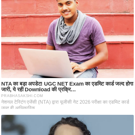
ति
ष
प्र
भु
म
हि
मा
/
ध
र्म
स्थ
ल
व्र
त
त्यो
हा
र