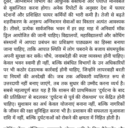
दूसरे, अग्निशमन विभाग को आधुनिक संसाधनों और पर्याप्त मानवबल
g
से सुसज्जित करना होगा। अनेक रिपोर्टों के अनुसार देश में फायर
N
स्टेशनों और प्रशिक्षित फायर कर्मियों की भारी कमी है। तेजी से बढ़ते
e
शहरीकरण के अनुरूप अग्निशमन सेवाओं का विस्तार अत्यंत आवश्यक
w
है। तीसरे, प्रत्येक सार्वजनिक भवन में हर छह माह में अनिवार्य मॉक
s
ड्रिल आयोजित की जानी चाहिए। विद्यालयों, महाविद्यालयों और कोचिंग
ला
संस्थानों में आपदा प्रबंधन का प्रशिक्षण पाठ्यक्रम का हिस्सा बनाया
इ
जाना चाहिए, ताकि आपात स्थिति में लोग घबराने के बजाय संयमपूर्वक
फ
अपनी सुरक्षा कर सकें। चौथे, जवाबदेही की स्पष्ट व्यवस्था होनी चाहिए।
केवल भवन स्वामी ही नहीं, बल्कि संबंधित विभागों के उन अधिकारियों
स्टा
पर भी कठोर दंडात्मक कार्रवाई होनी चाहिए, जिन्होंने लापरवाही बरती
इ
या नियमों की अनदेखी की। जब तक अधिकारी व्यक्तिगत रूप से
ल
उत्तरदायी नहीं बनाए जाएंगे, तब तक सुधार की उम्मीद करना व्यर्थ है।
टे
सबसे महत्वपूर्ण बात यह है कि शासन की प्राथमिकता ‘दुर्घटना के बाद
क्नॉ
की प्रतिक्रिया’ से बदलकर ‘दुर्घटना से पूर्व की रोकथाम’ पर केंद्रित होनी
लॉ
चाहिए। सुशासन का अर्थ केवल योजनाएं बनाना नहीं, बल्कि नागरिकों
जी
के जीवन की रक्षा सुनिश्चित करना भी है। प्रशासन की सफलता मुआवजा
राशि में नहीं, बल्कि दुर्घटनाओं को रोकने की क्षमता में निहित होती है।
ब्यू
टी