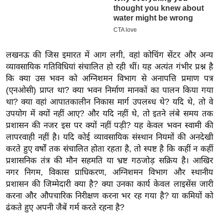
ख्सि
य
त
यं
लखनऊ की जिस इमारत में आग लगी, वहां कोचिंग सेंटर और अन्य
ग
व्यावसायिक गतिविधियां संचालित हो रही थीं। यह अत्यंत गंभीर प्रश्न है
इं
कि क्या उस भवन को अग्निशमन विभाग से अनापत्ति प्रमाण पत्र
डि
(एनओसी) प्राप्त था? क्या भवन निर्माण मानकों का पालन किया गया
या
था? क्या वहां आपातकालीन निकास मार्ग उपलब्ध थे? यदि थे, तो वे
सा
उपयोग में क्यों नहीं आए? और यदि नहीं थे, तो इतने लंबे समय तक
हि
प्रशासन की नजर इस पर क्यों नहीं पड़ी? यह केवल भवन स्वामी की
त्य
लापरवाही नहीं है। यदि कोई व्यावसायिक संस्थान नियमों की अनदेखी
ज
करते हुए वर्षों तक संचालित होता रहता है, तो स्पष्ट है कि कहीं न कहीं
प्रशासनिक तंत्र की मौन सहमति या भ्रष्ट गठजोड़ सक्रिय है। आखिर
ग
नगर निगम, विकास प्राधिकरण, अग्निशमन विभाग और स्थानीय
त
प्रशासन की जिम्मेदारी क्या है? क्या उनका कार्य केवल लाइसेंस जारी
ऑ
करना और औपचारिक निरीक्षण करना भर रह गया है? या कमियों को
टो
ढंकते हुए अपनी जैबें गर्म करते रहना है?
व