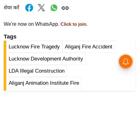
ष
शेयर करें
ण
स
We're now on WhatsApp.
Click to join.
म
Tags
सा
म
Lucknow Fire Tragedy
Aliganj Fire Accident
यि
Lucknow Development Authority
क
मा
LDA Illegal Construction
तृ
Aliganj Animation Institute Fire
भू
मि
स्तं
भ
ए
म
.