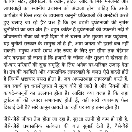
कोचिंग सेंटर, हॉस्पिटल, कारखाने, होटल आदि के मिस मैनेजमेंट और
/
लापरवाही का स्थानीय प्रशासन को अंदाजा होना चाहिए कि उसके
फै
कार्यक्षेत्र में किस तरह के व्यवसाय कानूनी प्रक्रियाओं की अनदेखी करते
श
हुए चलाए जा रहे हैं? प्रश्न है कि इन बढ़ती दुर्घटनाओं की नृशंस
न
चुनौतियों का क्या अंत है? बहुत कठिन है दुर्घटनाओं की उफनती नदी में
जीवनरूपी नौका को सही दिशा में ले चलना और मुकाम तक पहुंचाना,
घ
यह चुनौती सरकार के सम्मुख तो है ही, आम जनता भी इससे बच नहीं
रे
सकती। मनुष्य अपने स्वार्थ और रुपए के लिए इस सीमा तक बेईमान
लू
और बदमाश हो जाता है कि हजारों के जीवन और सुरक्षा से खेलता है।
नु
दो-चार परिवारों की सुख समृद्धि के लिए अनेक घर-परिवार उजाड़ देता
स्खे
है। तंत्र की काहिली और आपराधिक लापरवाही के चलत ऐसेे हादसे होते
प
हैं जिनमें भ्रष्टाचार पसरा होता है, जब अफसरशाह लापरवाही करते हैं,
र्य
जब स्वार्थ एवं धनलोलुपता में मूल्य बौने हो जाते हैं और नियमों और
ट
कायदे-कानूनों का उल्लंघन होता है। आखिर क्या वजह है कि जहां
न
दुर्घटनाओं की ज्यादा संभावनाएं होती हैं, वही सारी व्यवस्थाएं फेल
दिखाई देती है? सारे कानून कायदों का वहीं पर स्याह हनन होता है।
स्थ
ल
जैसे-जैसे जीवन तेज़ होता जा रहा है, सुरक्षा उतनी ही कम हो रही है,
फि
जैसे-जैसे प्रशासनिक सर्तकता की बात सुनाई देती है, वैसे-वैसे