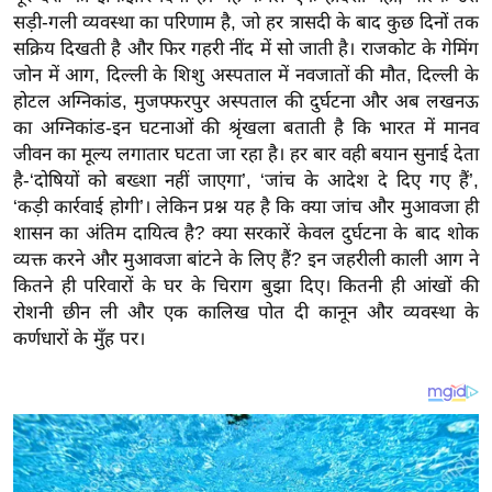
य
सड़ी-गली व्यवस्था का परिणाम है, जो हर त्रासदी के बाद कुछ दिनों तक
ब
सक्रिय दिखती है और फिर गहरी नींद में सो जाती है। राजकोट के गेमिंग
ज
जोन में आग, दिल्ली के शिशु अस्पताल में नवजातों की मौत, दिल्ली के
ट
होटल अग्निकांड, मुजफ्फरपुर अस्पताल की दुर्घटना और अब लखनऊ
का अग्निकांड-इन घटनाओं की श्रृंखला बताती है कि भारत में मानव
खे
जीवन का मूल्य लगातार घटता जा रहा है। हर बार वही बयान सुनाई देता
ल
है-‘दोषियों को बख्शा नहीं जाएगा’, ‘जांच के आदेश दे दिए गए हैं’,
क्रि
‘कड़ी कार्रवाई होगी’। लेकिन प्रश्न यह है कि क्या जांच और मुआवजा ही
के
शासन का अंतिम दायित्व है? क्या सरकारें केवल दुर्घटना के बाद शोक
ट
व्यक्त करने और मुआवजा बांटने के लिए हैं? इन जहरीली काली आग ने
I
कितने ही परिवारों के घर के चिराग बुझा दिए। कितनी ही आंखों की
रोशनी छीन ली और एक कालिख पोत दी कानून और व्यवस्था के
P
कर्णधारों के मुँह पर।
L
2
0
2
6
क्रा