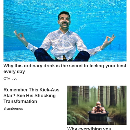
इ
म
ई
-
पे
प
र
मि
सा
ल
बे
मि
सा
ल
श