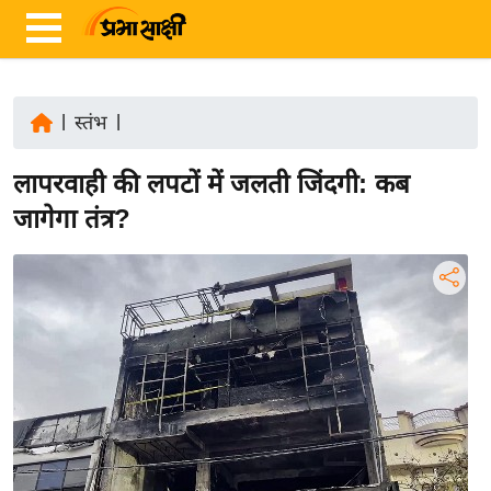
|
स्तंभ
|
ता
लापरवाही की लपटों में जलती जिंदगी: कब
ज़ा
ख
जागेगा तंत्र?
ब
र
रा
ष्ट्री
य
अं
त
र्रा
ष्ट्री