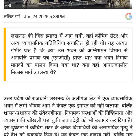
ANI
य
बि
ललित गर्ग
। Jun 24 2026 5:39PM
ज़
ने
लखनऊ की जिस इमारत में आग लगी, वहां कोचिंग सेंटर और
स
अन्य व्यावसायिक गतिविधियां संचालित हो रही थीं। यह अत्यंत
उ
गंभीर प्रश्न है कि क्या उस भवन को अग्निशमन विभाग से
द्यो
अनापत्ति प्रमाण पत्र (एनओसी) प्राप्त था? क्या भवन निर्माण
ग
मानकों का पालन किया गया था? क्या वहां आपातकालीन
निकास मार्ग उपलब्ध थे?
ज
ग
त
वि
उत्तर प्रदेश की राजधानी लखनऊ के अलीगंज क्षेत्र में एक व्यावसायिक
भवन में लगी भीषण आग ने केवल एक इमारत को नहीं जलाया, बल्कि
शे
शासन-प्रशासन की संवेदनहीनता, नियामक संस्थाओं की निष्क्रियता और
ष
व्यवस्था की खोखली पड़ चुकी जवाबदेही को भी उजागर कर दिया है।
ज्ञ
इस दुर्घटना में कोचिंग सेंटर के अनेक विद्यार्थियों की असामयिक मृत्यु ने
रा
पूरे देश को झकझोर दिया है। यह केवल एक हादसा नहीं, बल्कि उस