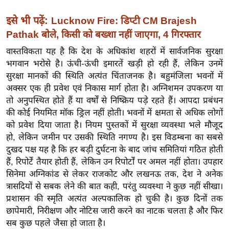
र्ल्ड
इसे भी पढ़ें:
Lucknow Fire: डिप्टी CM Brajesh
न्यू
Pathak बोले, किसी को बख्शा नहीं जाएगा, 4 गिरफ्तार
ज
ब्री
वास्तविकता यह है कि देश के अधिकांश शहरों में सार्वजनिक सुरक्षा
भगवान भरोसे है। ऊंची-ऊंची इमारतें खड़ी हो रही हैं, लेकिन उनमें
फ
सुरक्षा मानकों की स्थिति अत्यंत चिंताजनक है। बहुमंजिला भवनों में
म
अक्सर एक ही प्रवेश एवं निकास मार्ग होता है। अग्निशमन उपकरण या
नो
तो अनुपस्थित होते हैं या वर्षों से निष्क्रिय पड़े रहते हैं। आपदा प्रबंधन
रं
की कोई नियमित मॉक ड्रिल नहीं होती। भवनों में क्षमता से अधिक लोगों
ज
को प्रवेश दिया जाता है। नियम पुस्तकों में सुरक्षा व्यवस्था भले मौजूद
न
हो, लेकिन जमीन पर उसकी स्थिति नगण्य है। इस विडम्बना का सबसे
ज
दुखद पक्ष यह है कि हर बड़ी दुर्घटना के बाद जांच समितियां गठित होती
ग
हैं, रिपोर्टें तैयार होती हैं, लेकिन उन रिपोर्टों पर अमल नहीं होता। उपहार
त
सिनेमा अग्निकांड से लेकर राजकोट और लखनऊ तक, देश ने अनेक
त्रासदियों से सबक लेने की बात कही, परंतु व्यवस्था ने कुछ नहीं सीखा।
बॉ
प्रशासन की स्मृति अत्यंत अल्पकालिक हो चुकी है। कुछ दिनों तक
ली
छापेमारी, निरीक्षण और नोटिस जारी करने का नाटक चलता है और फिर
वु
सब कुछ पहले जैसा हो जाता है।