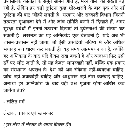
ट
प्रशासनिक कोताही के सबूत सामने आते हैं, मरने वालों की संख्या बढ़
ने
रही है, लेकिन हर बड़ी दुर्घटना कुछ शोर-शराबें के बाद एक और नई
स
दुर्घटना की बाट जोहने लगती है। सरकार और सरकारी विभाग जितनी
तत्परता मुआवजा देने में और जांच समिति बनाने में दिखाते हैं, अगर
मं
सुरक्षा प्रबंधों में इतनी तत्परता दिखाएं तो दुर्घटनाओं की संख्या घट
त्रा
सकती है। लखनऊ का यह अग्निकांड एक चेतावनी है। यदि अब भी
रि
शासन-प्रशासन नहीं जागा, तो ऐसी त्रासदियां भविष्य में और अधिक
ले
भयावह रूप धारण कर सकती हैं। यह समय आत्ममंथन का है, क्योंकि
श
हर अग्निकांड के बाद यदि केवल राख बचती है और व्यवस्था फिर उसी
न
ढर्रे पर लौट जाती है, तो यह केवल लापरवाही नहीं, बल्कि एक प्रकार
शि
का संस्थागत अपराध है। देश को अब संवेदना नहीं-व्यवस्था चाहिए,
प
जांच नहीं-जवाबदेही चाहिए और आश्वासन नहीं-ठोस कार्रवाई चाहिए।
अन्यथा हर अग्निकांड के बाद यही प्रश्न गूंजता रहेगा-आखिर कब
रा
जागेगा तंत्र?
ज
नी
- ललित गर्ग
ति
लेखक, पत्रकार एवं स्तंभकार
वि
श्ले
(इस लेख में लेखक के अपने विचार हैं।)