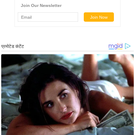
ट
ने
स
मं
त्रा
रि
ले
श
न
शि
प
रा
ज
नी
ति
वि
श्ले