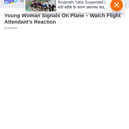
प्रमोटेड कंटेंट
Amarnath Yatra Suspended |
n
भारी बारिश के कारण अमरनाथ यात्रा
d
स्थगित, 11 अगस्त तक अलर्ट जारी,
Young Woman Signals On Plane – Watch Flight
सीएम उमर अब्दुल्ला ने की धैर्य रखने
r
Attendant's Reaction
की अपील
o
BUZZDAY
i
d
Do You Remember Him? You Better Sit Down
Before You See Him Today
A
BUZZDAY
p
p