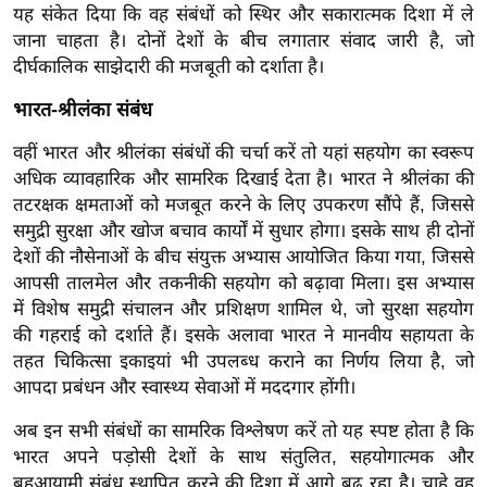
ड
यह संकेत दिया कि वह संबंधों को स्थिर और सकारात्मक दिशा में ले
हॉ
जाना चाहता है। दोनों देशों के बीच लगातार संवाद जारी है, जो
ली
दीर्घकालिक साझेदारी की मजबूती को दर्शाता है।
वु
भारत-श्रीलंका संबंध
ड
फि
वहीं भारत और श्रीलंका संबंधों की चर्चा करें तो यहां सहयोग का स्वरूप
अधिक व्यावहारिक और सामरिक दिखाई देता है। भारत ने श्रीलंका की
ल्म
तटरक्षक क्षमताओं को मजबूत करने के लिए उपकरण सौंपे हैं, जिससे
स
समुद्री सुरक्षा और खोज बचाव कार्यों में सुधार होगा। इसके साथ ही दोनों
मी
देशों की नौसेनाओं के बीच संयुक्त अभ्यास आयोजित किया गया, जिससे
क्षा
आपसी तालमेल और तकनीकी सहयोग को बढ़ावा मिला। इस अभ्यास
B
में विशेष समुद्री संचालन और प्रशिक्षण शामिल थे, जो सुरक्षा सहयोग
r
की गहराई को दर्शाते हैं। इसके अलावा भारत ने मानवीय सहायता के
e
तहत चिकित्सा इकाइयां भी उपलब्ध कराने का निर्णय लिया है, जो
a
आपदा प्रबंधन और स्वास्थ्य सेवाओं में मददगार होंगी।
k
अब इन सभी संबंधों का सामरिक विश्लेषण करें तो यह स्पष्ट होता है कि
i
भारत अपने पड़ोसी देशों के साथ संतुलित, सहयोगात्मक और
n
बहुआयामी संबंध स्थापित करने की दिशा में आगे बढ़ रहा है। चाहे वह