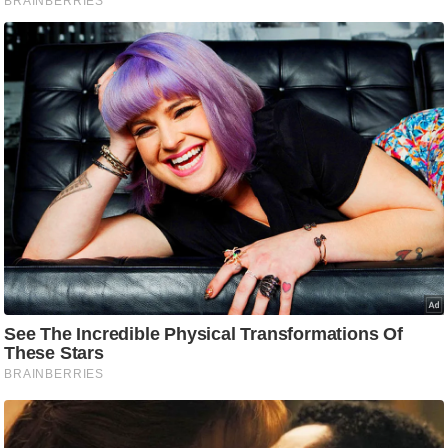
आ
र
.
आ
ई
.
चा
य
प
र
स
मी
क्षा
ध
र्म
ज्यो