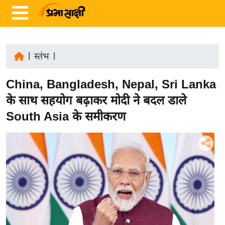
|
स्तंभ
|
ता
China, Bangladesh, Nepal, Sri Lanka
ज़ा
ख
के साथ सहयोग बढ़ाकर मोदी ने बदल डाले
ब
South Asia के समीकरण
र
रा
ष्ट्री
य
अं
त
र्रा
ष्ट्री