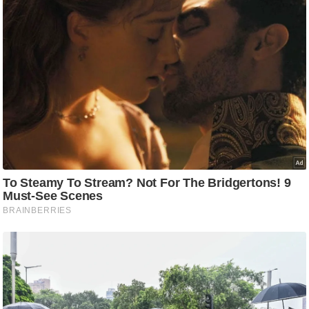
ति
ष
प्र
भु
म
हि
मा
/
ध
र्म
स्थ
ल
व्र
त
त्यो
हा
र