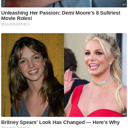
ष
ण
स
म
सा
म
यि
क
मा
तृ
भू
मि
स्तं
भ
ए
म
.