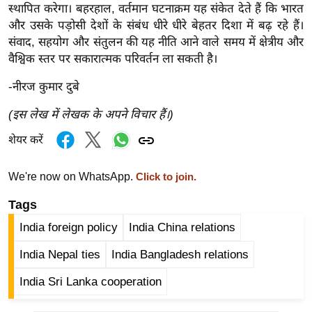
स्थापित करेगा। बहरहाल, वर्तमान घटनाक्रम यह संकेत देते हैं कि भारत
/
और उसके पड़ोसी देशों के संबंध धीरे धीरे बेहतर दिशा में बढ़ रहे हैं।
फै
संवाद, सहयोग और संतुलन की यह नीति आने वाले समय में क्षेत्रीय और
श
वैश्विक स्तर पर सकारात्मक परिवर्तन ला सकती है।
न
-नीरज कुमार दुबे
घ
रे
(इस लेख में लेखक के अपने विचार हैं।)
लू
शेयर करें
नु
स्खे
We're now on WhatsApp.
Click to join.
प
र्य
Tags
ट
India foreign policy
India China relations
न
स्थ
India Nepal ties
India Bangladesh relations
ल
India Sri Lanka cooperation
फि