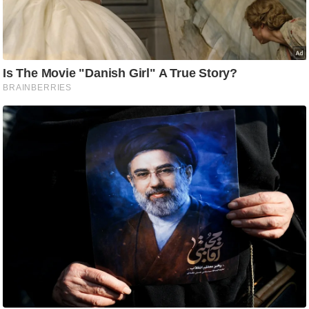
ति
ष
प्र
भु
म
हि
मा
/
ध
र्म
स्थ
ल
व्र
त
त्यो
हा
र