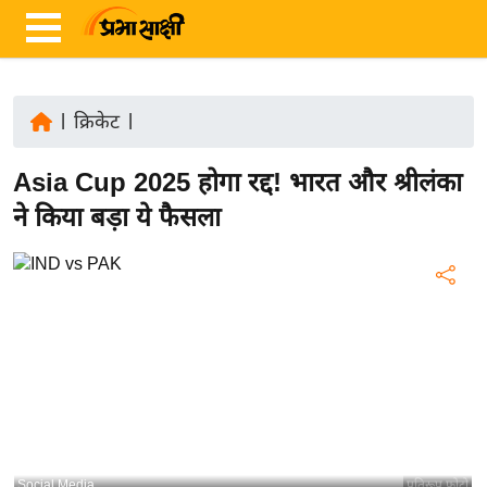
|
क्रिकेट
|
ता
Asia Cup 2025 होगा रद्द! भारत और श्रीलंका
ज़ा
ख
ने किया बड़ा ये फैसला
ब
र
रा
ष्ट्री
य
अं
त
र्रा
ष्ट्री
Social Media
प्रतिरूप फोटो