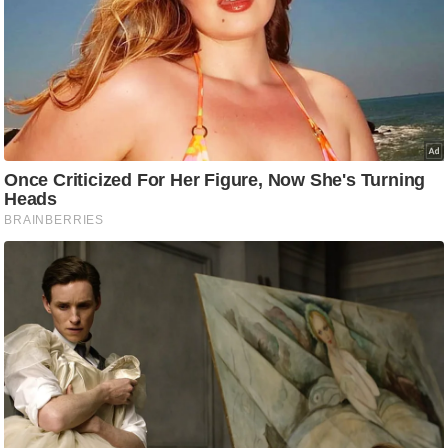
आ
र
.
आ
ई
.
चा
य
प
र
स
मी
क्षा
ध
र्म
ज्यो