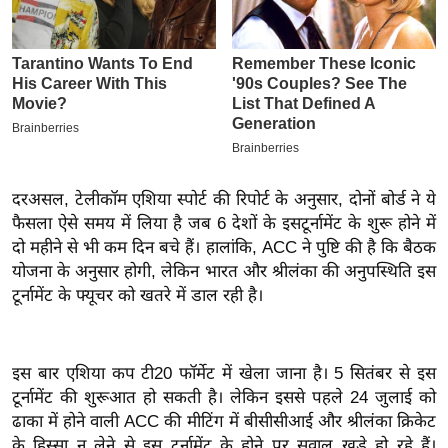
इ
म
ई
-
पे
प
र
दरअसल, टेलीकॉम एशिया स्पोर्ट की रिपोर्ट के अनुसार, दोनों बोर्ड ने ये
मि
फैसला ऐसे समय में लिया है जब 6 देशों के इसटूर्नामेंट के शुरू होने में
सा
दो महीने से भी कम दिन बचे हैं। हालांकि, ACC ने पुष्टि की है कि बैठक
ल
योजना के अनुसार होगी, लेकिन भारत और श्रीलंका की अनुपस्थिति इस
टूर्नामेंट के फ्यूचर को खतरे में डाल रही है।
बे
मि
सा
इस बार एशिया कप टी20 फॉर्मेट में खेला जाना है। 5 सितंबर से इस
टूर्नामेंट की शुरूआत हो सकती है। लेकिन इससे पहले 24 जुलाई को
ल
ढाका में होने वाली ACC की मीटिंग में बीसीसीआई और श्रीलंका क्रिकेट
श
के हिस्सा न लेने से इस टूर्नामेंट के होने पर सवाल खड़े हो रहे हैं।