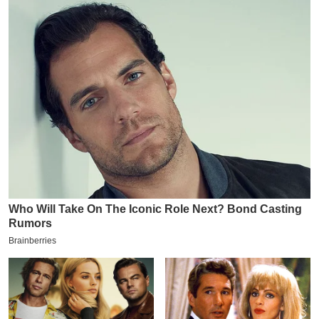
य
ब
ज
ट
खे
ल
क्रि
के
ट
I
P
L
2
0
2
6
क्रा