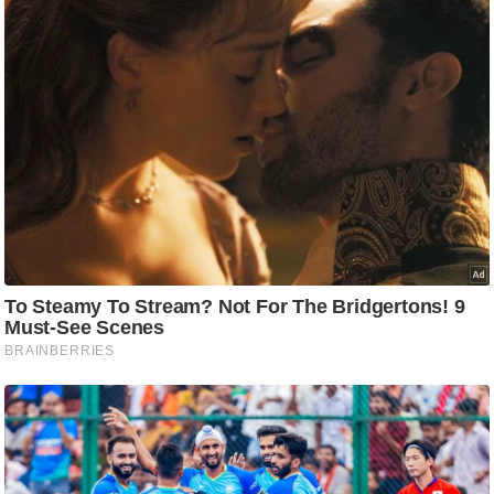
ट
ने
स
मं
त्रा
रि
ले
श
न
शि
प
रा
ज
नी
ति
वि
श्ले