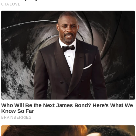
/
फै
श
न
घ
रे
लू
नु
स्खे
प
र्य
ट
न
स्थ
ल
फि