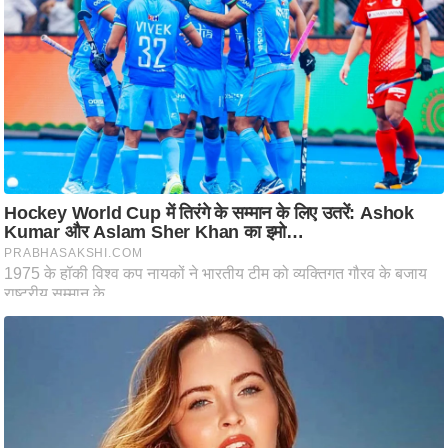
ष
ण
स
म
सा
म
यि
क
मा
तृ
भू
मि
स्तं
भ
ए
म
.