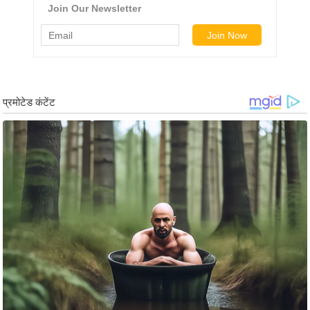
ड
हॉ
ली
वु
ड
फि
ल्म
स
मी
क्षा
B
r
e
a
k
i
n