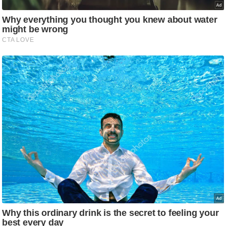
g
N
e
w
s
ला
इ
फ
स्टा
इ
ल
टे
क्नॉ
लॉ
जी
ब्यू
टी