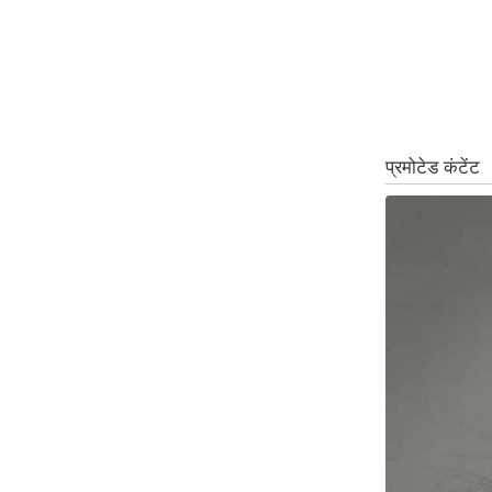
ऑडियो
इंफ़ोग्राफ़िक
राज्यों से
शहरों से
वेब स्टोरी
कार्टून
Short
Videos
iOS App
About us
Contact Editor
Advertise
Privacy Policy
Grievance
Redressal