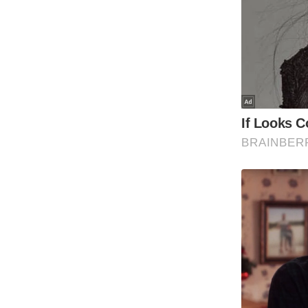
Code Of Ethics
RSS
Our Team
Expert Panel
Loksabhachunav
Android App