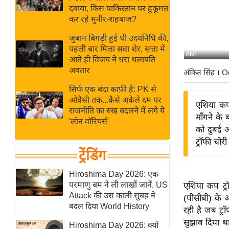
बजट
Hindi
दबाया, किस पाकिस्तान पर हुकूमत
खेल
News
कर रहे मुनीर-शहबाज?
क्रिकेट
जुबान बिगड़ी हुई थी उदयनिधि की,
Hindi
IPL
पहली बार मिला सवा शेर, सत्ता में
ANI
आते ही विजय ने धरा थलापति
Videos
2026
अवतार
अंकित सिंह
। O
क्राइम
सिर्फ एक बंदा काफ़ी है: PK से
ई-पेपर
ओवैसी तक...कैसे अकेले दम पर
एशिया कप 
मिसाल बेमिसाल
राजनीति का रुख बदलने में लगे ये
माँगने के
'लोन वॉरियर्स'
शख्सियत
को दुबई आ
यंग इंडिया
ट्रॉफी चो
ट्रेंडिंग
साहित्य जगत
ऑटो वर्ल्ड
Hiroshima Day 2026: एक
परमाणु बम ने ली लाखों जानें, US
एशिया कप ट्रॉ
न्यूज ब्रीफ
Attack की उस काली सुबह ने
(पीसीबी) के 
मनोरंजन जगत
बदल दिया World History
रही है जब ट्र
बॉलीवुड
सुझाव दिया था
Hiroshima Day 2026: क्यों