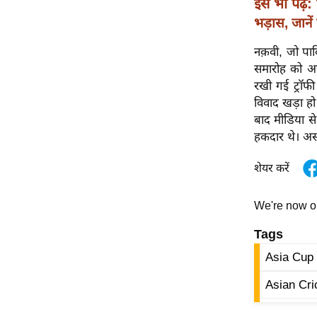
इसे भी पढ़ें:
विश्लेषण
भड़ास, जानें
ट्रेंडिंग
नक़वी, जो पाक
Q
समारोह को अच
u
रखी गई ट्रॉफी
i
विवाद खड़ा हो
c
बाद मीडिया से
k
हकदार थे। असली 
L
i
शेयर करें
n
k
We're now 
s
Tags
विधानसभा
Asia Cup 
चुनाव
Asian Cri
फोटो
वीडियो