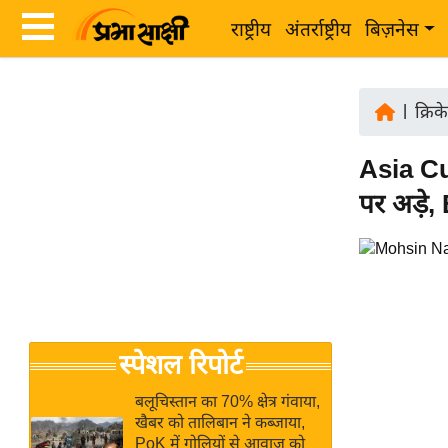
राष्ट्रीय
अंतर्राष्ट्रीय
बिज़नेस
Latest
ता
News
|
क्रिक
ज़ा
in
ख
Asia Cup
Hindi
ब
पर अड़े
र
Hindi
राष्ट्रीय
News
अंतर्राष्ट्रीय
Live
बिज़नेस
उद्योग
Breaking
स्पेशल रिपोर्ट
जगत
News in
विशेषज्ञ
Hindi
बलूचिस्तान का 70% क्षेत्र गंवाया,
राय
खैबर को तालिबान ने कब्जाया,
PoK में गोलियों से आवाज को