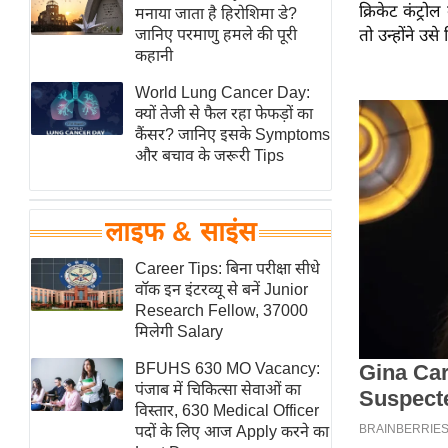
क्रिकेट कंट्रो
हॉलीवुड
मनाया जाता है हिरोशिमा डे?
जानिए परमाणु हमले की पूरी
तो उन्होंने उ
फिल्म समीक्षा
कहानी
Breaking
World Lung Cancer Day:
News
क्यों तेजी से फैल रहा फेफड़ों का
लाइफस्टाइल
कैंसर? जानिए इसके Symptoms
और बचाव के जरूरी Tips
टेक्नॉलॉजी
ब्यूटी/फैशन
घरेलू नुस्खे
लाइफ & साइंस
पर्यटन स्थल
Career Tips: बिना परीक्षा सीधे
फिटनेस मंत्रा
वॉक इन इंटरव्यू से बनें Junior
Research Fellow, 37000
रिलेशनशिप
मिलेगी Salary
राजनीति
BFUHS 630 MO Vacancy:
विश्लेषण
पंजाब में चिकित्सा सेवाओं का
समसामयिक
विस्तार, 630 Medical Officer
पदों के लिए आज Apply करने का
मातृभूमि