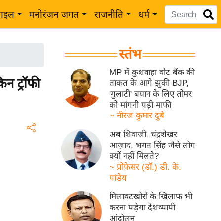
टाइल
मनोरंजन जगत
राजनीति
धर्म
स्तंभ
MP में कुशवाहा वोट बैंक की
न ट्रॉफी
ताकत के आगे झुकी BJP,
'गुलाटी' बयान के लिए तोमर
को मांगनी पड़ी माफी
~ नीरज कुमार दुबे
अब शिवाजी, चंद्रशेखर
आज़ाद, भगत सिंह जैसे लोग
क्यों नहीं मिलते?
~ प्रोफ़ेसर (डॉ.) डी. के.
पांडेय
मिलावटखोरों के खिलाफ भी
करना पड़ेगा देशव्यापी
आंदोलन