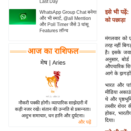
Last Day
स्तंभ
इसे भी पढ़ें:
WhatsApp Group Chat बनेगा
एम.
और भी स्मार्ट, @all Mention
को पछाड़ा
आर.
और Poll Timer जैसे 3 धांसू
Features लॉन्च
आई.
मंगलवार को ए
चाय पर
तरह नहीं बिगड
समीक्षा
आज का राशिफल
है। इसके जवा
धर्म
अनुसार, बोर्
मेष | Aries
ज्योतिष
औपचारिक शिका
आगे के झगड़ों 
प्रभु
महिमा/
भारत और पाक
धर्मस्थल
मीडिया अकाउंट 
थे और पृष्ठभूम
व्रत
नौकरी पक्की होगी। व्यापारिक साझेदारी में
तस्वीर शेयर 
त्योहार
कड़ी नजर रखें। संतान की उन्नति से प्रसन्नता।
होकर, भारती
अशुभ समाचार, धन हानि और दुर्घटना।
राशिफल
दिया।
और पढ़ें
विशेष