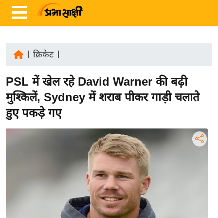
|
क्रिकेट
|
ता
PSL में खेल रहे David Warner की बढ़ी
ज़ा
ख
मुश्किलें, Sydney में शराब पीकर गाड़ी चलाते
ब
हुए पकड़े गए
र
रा
ष्ट्री
य
अं
त
र्रा
ष्ट्री