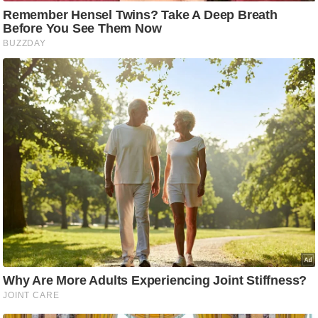
आ
र
.
आ
ई
.
चा
य
प
र
स
मी
क्षा
ध
र्म
ज्यो