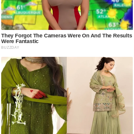
ट
ने
स
मं
त्रा
रि
ले
श
न
शि
प
रा
ज
नी
ति
वि
श्ले