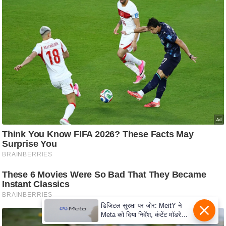
e
r
t
i
s
e
P
r
i
v
a
c
y
P
o
l
डिजिटल सुरक्षा पर जोर: MeitY ने
i
Meta को दिया निर्देश, कंटेंट मॉडरेशन
मजबूत करे