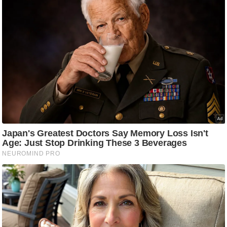
g
N
e
w
s
ला
इ
फ
स्टा
इ
ल
टे
क्नॉ
लॉ
जी
ब्यू
टी