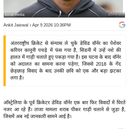
य
बि
social media
प्रतिरूप फोटो
ज़
Ankit Jaiswal
। Apr 9 2026 10:36PM
ने
स
अंतरराष्ट्रीय क्रिकेट से संन्यास ले चुके डेविड वॉर्नर का पेशेवर
उ
करियर कानूनी पचड़े में फंस गया है, सिडनी में उन्हें नशे की
द्यो
हालत में गाड़ी चलाते हुए पकड़ा गया है। इस घटना के बाद वॉर्नर
ग
को अदालत का सामना करना पड़ेगा, जिससे 2018 के गेंद
ज
छेड़छाड़ विवाद के बाद उनकी छवि को एक और बड़ा झटका
ग
लगा है।
त
वि
शे
ऑस्ट्रेलिया के पूर्व क्रिकेटर डेविड वॉर्नर एक बार फिर विवादों में घिरते
ष
नजर आ रहे हैं। ताजा मामला शराब पीकर गाड़ी चलाने से जुड़ा है,
ज्ञ
जिसमें अब नई जानकारी सामने आई है।
रा