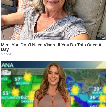
/
फै
श
न
घ
रे
लू
नु
स्खे
प
र्य
ट
न
स्थ
ल
फि