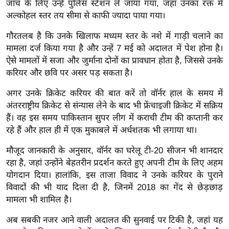
जांच के लिए उन्हें पुलिस स्टेशन ले जाया गया, जहां उनका रक्त में
ख्सि
अल्कोहल स्तर तय सीमा से काफी ज्यादा पाया गया।
य
त
गौरतलब है कि उनके खिलाफ मध्यम स्तर के नशे में गाड़ी चलाने का
यं
मामला दर्ज किया गया है और उन्हें 7 मई को अदालत में पेश होना है।
ग
ऐसे मामलों में सजा और जुर्माना दोनों का प्रावधान होता है, जिससे उनके
इं
करियर और छवि पर असर पड़ सकता है।
डि
अगर उनके क्रिकेट करियर की बात करें तो वॉर्नर हाल के समय में
या
अंतरराष्ट्रीय क्रिकेट से संन्यास लेने के बाद भी फ्रेंचाइजी क्रिकेट में सक्रिय
सा
हैं। वह इस समय पाकिस्तान सुपर लीग में कराची टीम की कप्तानी कर
हि
रहे हैं और हाल ही में एक मुकाबले में अर्धशतक भी लगाया था।
त्य
मौजूद जानकारी के अनुसार, वॉर्नर का घरेलू टी-20 सीजन भी शानदार
ज
रहा है, जहां उन्होंने बेहतरीन प्रदर्शन करते हुए अपनी टीम के लिए अहम
ग
योगदान दिया। हालांकि, इस ताजा विवाद ने उनके करियर के पुराने
त
विवादों की भी याद दिला दी है, जिनमें 2018 का गेंद से छेड़छाड़
ऑ
मामला भी शामिल है।
टो
अब सबकी नजर आने वाली अदालत की सुनवाई पर टिकी है, जहां यह
व