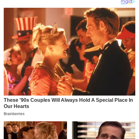
य
ब
ज
ट
खे
ल
क्रि
के
ट
I
P
L
2
0
2
6
क्रा