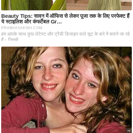
ष
ण
स
म
सा
म
यि
क
मा
तृ
भू
मि
स्तं
भ
ए
म
.