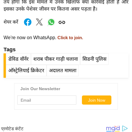
तय होगा कि इस मामले में उनके खिलाफ क्या कार्रवाई होती है और
र्ल्ड
इसका उनके पेशेवर जीवन पर कितना असर पड़ता है।
न्यू
ज
शेयर करें
ब्री
फ
We're now on WhatsApp.
Click to join.
म
Tags
नो
डेविड वॉर्नर
शराब पीकर गाड़ी चलाना
सिडनी पुलिस
रं
ज
ऑस्ट्रेलियाई क्रिकेटर
अदालत मामला
न
ज
ग
त
बॉ
ली
वु