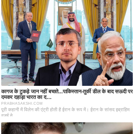
ति
ष
प्र
भु
म
हि
मा
/
ध
र्म
स्थ
ल
व्र
त
त्यो
हा
र