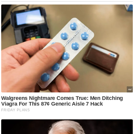
ड
हॉ
ली
वु
ड
फि
ल्म
स
मी
क्षा
B
r
e
a
k
i
n