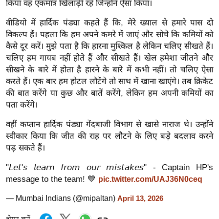
किया वह एकमात्र खिलाड़ी रहे जिन्होंने ऐसा किया।
ख्सि
य
वीडियो में हार्दिक पंड्या कहते हैं कि, मेरे ख्याल से हमारे पास दो
त
विकल्प हैं। पहला कि हम अपने कमरे में जाएं और सोचे कि कमियों को
यं
कैसे दूर करें। मुझे पता है कि हारना मुश्किल है लेकिन चलिए सीखते हैं।
ग
चलिए हम गायब नहीं होते हैं और सीखते हैं। खेल हमेशा जीतने और
इं
सीखने के बारे में होता है हारने के बारे में कभी नहीं। तो चलिए ऐसा
करते हैं। एक बार हम होटल लौटेंगे तो साथ में खाना खाएंगे। तब क्रिकेट
डि
की बात करेंगे या कुछ और बातें करेंगे, लेकिन हम अपनी कमियों का
या
पता करेंगे।
सा
हि
वहीं कप्तान हार्दिक पंड्या गेंदबाजी विभाग से खासे नाराज थे। उन्होंने
त्य
स्वीकार किया कि जीत की राह पर लौटने के लिए बड़े बदलाव करने
पड़ सकते हैं।
ज
ग
"𝘓𝘦𝘵'𝘴 𝘭𝘦𝘢𝘳𝘯 𝘧𝘳𝘰𝘮 𝘰𝘶𝘳 𝘮𝘪𝘴𝘵𝘢𝘬𝘦𝘴" - Captain HP's
त
message to the team! 💙
pic.twitter.com/UAJ36N0ceq
ऑ
— Mumbai Indians (@mipaltan)
April 13, 2026
टो
व