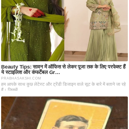
ति
ष
प्र
भु
म
हि
मा
/
ध
र्म
स्थ
ल
व्र
त
त्यो
हा
र