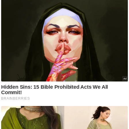
आ
र
.
आ
ई
.
चा
य
प
र
स
मी
क्षा
ध
र्म
ज्यो