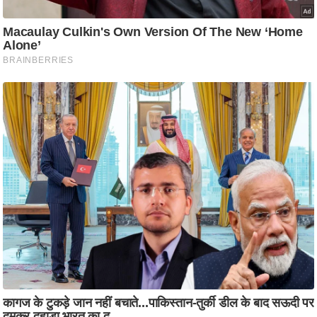
ट
ने
स
मं
त्रा
रि
ले
श
न
शि
प
रा
ज
नी
ति
वि
श्ले