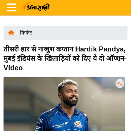
|
क्रिकेट
|
ता
तीसरी हार से नाखुश कप्तान Hardik Pandya,
ज़ा
ख
मुबई इंडियंस के खिलाड़ियों को दिए ये दो ऑप्शन-
ब
Video
र
रा
ष्ट्री
य
अं
त
र्रा
ष्ट्री