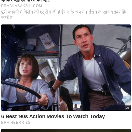
ष
ण
स
म
सा
म
यि
क
मा
तृ
भू
मि
स्तं
भ
ए
म
.