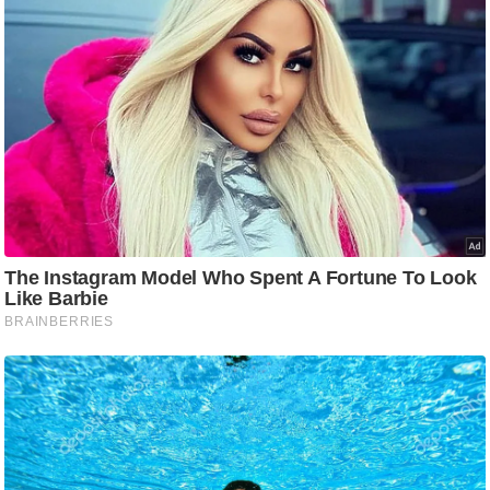
ड
हॉ
ली
वु
ड
फि
ल्म
स
मी
क्षा
B
r
e
a
k
i
n