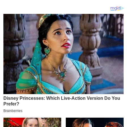
य
ब
ज
ट
खे
ल
क्रि
के
ट
I
P
L
2
0
2
6
क्रा