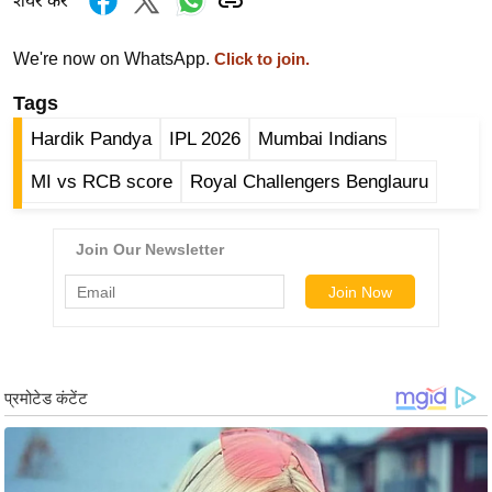
शेयर करें
र्ल्ड
न्यू
We're now on WhatsApp.
Click to join.
ज
Tags
ब्री
फ
Hardik Pandya
IPL 2026
Mumbai Indians
म
MI vs RCB score
Royal Challengers Benglauru
नो
रं
ज
न
ज
ग
त
बॉ
ली
वु