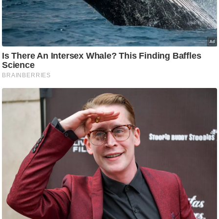
/
फै
श
न
घ
रे
लू
नु
स्खे
प
र्य
ट
न
स्थ
ल
फि