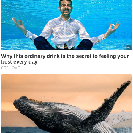
g
N
e
w
s
ला
इ
फ
स्टा
इ
ल
टे
क्नॉ
लॉ
जी
ब्यू
टी