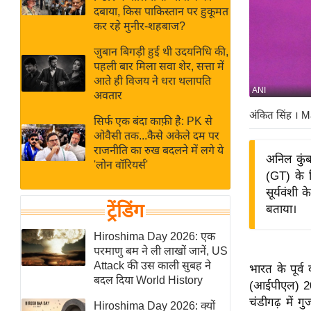
बजट
Hindi
दबाया, किस पाकिस्तान पर हुकूमत
खेल
News
कर रहे मुनीर-शहबाज?
क्रिकेट
जुबान बिगड़ी हुई थी उदयनिधि की,
Hindi
IPL
पहली बार मिला सवा शेर, सत्ता में
आते ही विजय ने धरा थलापति
Videos
2026
ANI
अवतार
क्राइम
अंकित सिंह
। M
सिर्फ एक बंदा काफ़ी है: PK से
ई-पेपर
ओवैसी तक...कैसे अकेले दम पर
मिसाल बेमिसाल
राजनीति का रुख बदलने में लगे ये
अनिल कुंब
'लोन वॉरियर्स'
शख्सियत
(GT) के ख
यंग इंडिया
सूर्यवंशी
ट्रेंडिंग
बताया।
साहित्य जगत
ऑटो वर्ल्ड
Hiroshima Day 2026: एक
परमाणु बम ने ली लाखों जानें, US
न्यूज ब्रीफ
Attack की उस काली सुबह ने
भारत के पूर्व
मनोरंजन जगत
बदल दिया World History
(आईपीएल) 2026
बॉलीवुड
चंडीगढ़ में 
Hiroshima Day 2026: क्यों