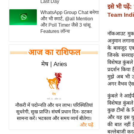
Last Day
इसे भी पढ़ें:
स्तंभ
WhatsApp Group Chat बनेगा
Team India म
एम.
और भी स्मार्ट, @all Mention
आर.
और Poll Timer जैसे 3 धांसू
Features लॉन्च
आई.
नॉकआउट मुकाब
अनुमान लगाना म
चाय पर
के बावजूद एक
समीक्षा
आज का राशिफल
जिनके सनराइज
धर्म
विशेषज्ञ कुंब
मेष | Aries
ज्योतिष
प्रदर्शन किया
मुझे अब भी उम
प्रभु
अगर वैभव ऐसा 
महिमा/
धर्मस्थल
कुंबले ने आईप
व्रत
विशेषज्ञ कुंब
नौकरी में पदोन्नति और धन लाभ। परिस्थितियां
त्योहार
कुछ टीमों के ख
सुधरेगी, सुख प्राप्ति। संघर्ष प्रधान दिन- डटकर
और यह इस युव
सामना करें। भटकाव और समय व्यर्थ बीतेगा।
राशिफल
की बात नहीं 
और पढ़ें
विशेष
बल्लेबाजी कर