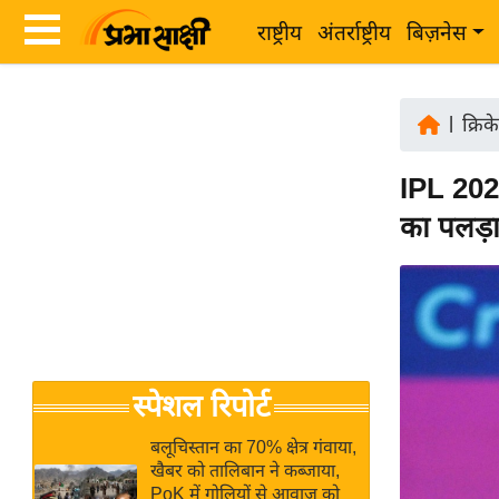
राष्ट्रीय
अंतर्राष्ट्रीय
बिज़नेस
Latest
ता
News
|
क्रिक
ज़ा
in
ख
IPL 202
Hindi
ब
का पलड़ा 
र
Hindi
राष्ट्रीय
News
अंतर्राष्ट्रीय
Live
बिज़नेस
उद्योग
Breaking
स्पेशल रिपोर्ट
जगत
News in
विशेषज्ञ
Hindi
बलूचिस्तान का 70% क्षेत्र गंवाया,
राय
खैबर को तालिबान ने कब्जाया,
PoK में गोलियों से आवाज को