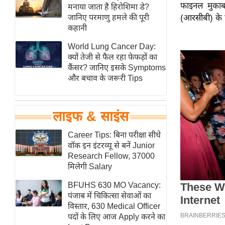
फाइनल मुकाबले
हॉलीवुड
मनाया जाता है हिरोशिमा डे?
जानिए परमाणु हमले की पूरी
(आरसीबी) के 
फिल्म समीक्षा
कहानी
Breaking
World Lung Cancer Day:
News
क्यों तेजी से फैल रहा फेफड़ों का
लाइफस्टाइल
कैंसर? जानिए इसके Symptoms
और बचाव के जरूरी Tips
टेक्नॉलॉजी
ब्यूटी/फैशन
घरेलू नुस्खे
लाइफ & साइंस
पर्यटन स्थल
Career Tips: बिना परीक्षा सीधे
फिटनेस मंत्रा
वॉक इन इंटरव्यू से बनें Junior
Research Fellow, 37000
रिलेशनशिप
मिलेगी Salary
राजनीति
BFUHS 630 MO Vacancy:
विश्लेषण
पंजाब में चिकित्सा सेवाओं का
समसामयिक
विस्तार, 630 Medical Officer
पदों के लिए आज Apply करने का
मातृभूमि