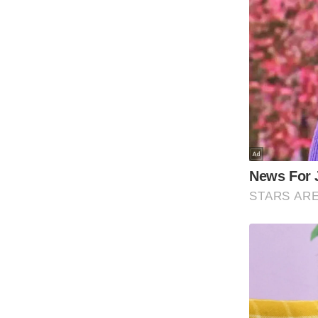
Code Of Ethics
RSS
Our Team
Expert Panel
Loksabhachunav
Android App