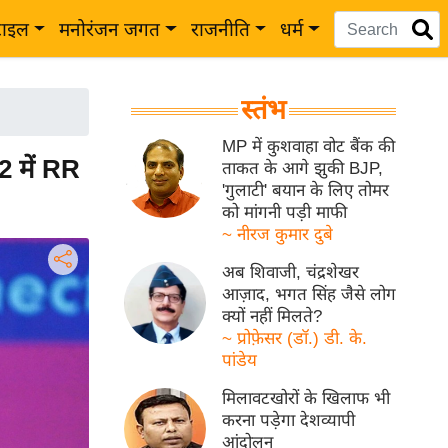
टाइल
मनोरंजन जगत
राजनीति
धर्म
स्तंभ
MP में कुशवाहा वोट बैंक की
2 में RR
ताकत के आगे झुकी BJP,
'गुलाटी' बयान के लिए तोमर
को मांगनी पड़ी माफी
~ नीरज कुमार दुबे
अब शिवाजी, चंद्रशेखर
आज़ाद, भगत सिंह जैसे लोग
क्यों नहीं मिलते?
~ प्रोफ़ेसर (डॉ.) डी. के.
पांडेय
मिलावटखोरों के खिलाफ भी
करना पड़ेगा देशव्यापी
आंदोलन