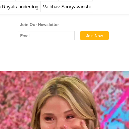
n Royals underdog
Vaibhav Sooryavanshi