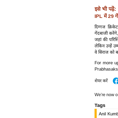
विश्लेषण
इसे भी पढ़ें:
ट्रेंडिंग
IPL में 29
Q
दिग्गज क्रि
u
गेंदबाजी करें
i
जहां की परिस्
c
लेकिन उन्हें 
k
वे सिराज को 
L
i
For more up
n
Prabhasaks
k
शेयर करें
s
विधानसभा
We're now 
चुनाव
Tags
फोटो
Anil Kumb
वीडियो