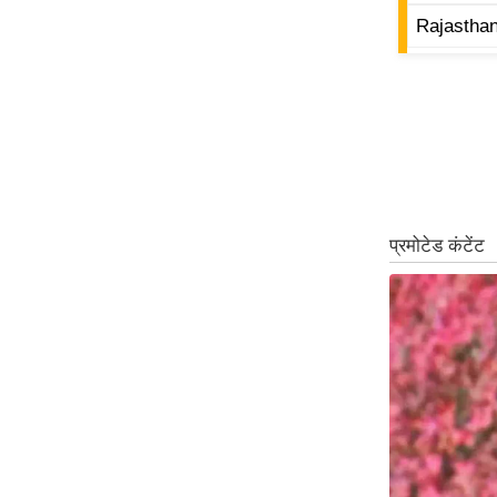
ऑडियो
Rajastha
इंफ़ोग्राफ़िक
राज्यों से
शहरों से
वेब स्टोरी
कार्टून
Short
Videos
iOS App
About us
Contact Editor
Advertise
Privacy Policy
Grievance
Redressal